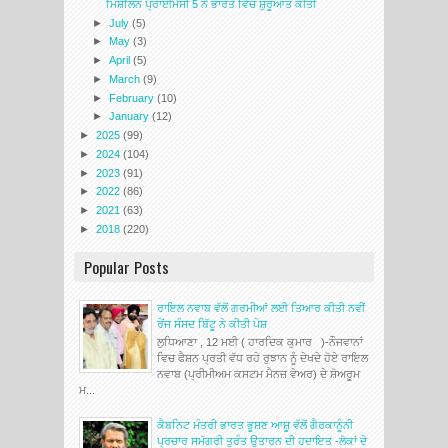
ਮਿਸ਼ੇਲਿਨ ਪ੍ਰਾਈਮੈਸੀ 5 ਨੇ ਭਾਰਤ ਵਿੱਚ ਸ਼ੁਰੂਆਤ ਕੀਤੀ
►
July
(5)
►
May
(3)
►
April
(5)
►
March
(9)
►
February
(10)
►
January
(12)
►
2025
(99)
►
2024
(104)
►
2023
(91)
►
2022
(86)
►
2021
(63)
►
2018
(220)
Popular Posts
ਰਾਇਲ ਨਵਾਬ ਵੱਲੋਂ ਗਰਮੀਆਂ ਲਈ ਤਿਆਰ ਕੀਤੀ ਨਵੀਂ
ਰੇਂਜ ਸੰਸਦ ਬਿੱਟੂ ਨੇ ਕੀਤੀ ਪੇਸ਼
ਲੁਧਿਆਣਾ , 12 ਮਈ ( ਹਾਰਦਿਕ ਕੁਮਾਰ )-ਨੌਜਵਾਨਾਂ
ਵਿਚ ਫੈਸ਼ਨ ਪ੍ਰਤੀ ਵੱਧ ਰਹੇ ਰੁਝਾਨ ਨੂੰ ਦੇਖਦੇ ਹੋਏ ਰਾਇਲ
ਨਵਾਬ (ਪ੍ਰੀਮੀਅਮ ਕਸਟਮ ਮੈਨਜ਼ ਵੇਅਰ) ਦੇ ਸ਼ੋਅਰੂਮ
ਮ...
ਕੈਬਨਿਟ ਮੰਤਰੀ ਭਾਰਤ ਭੂਸ਼ਣ ਆਸ਼ੂ ਵੱਲੋਂ ਗੈਰਕਾਨੂੰਨੀ
ਪ੍ਰਚਾਰ ਸਮੱਗਰੀ ਤੁਰੰਤ ਉਤਾਰਨ ਦੀ ਹਦਾਇਤ -ਲੋਕਾਂ ਦੇ