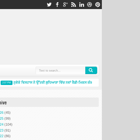
ਨੁਵੋਕੋ ਵਿਸਟਾਸ ਨੇ ਉੱਤਰੀ ਲੁਧਿਆਣਾ ਵਿੱਚ ਨਵਾਂ ਰੈਡੀ-ਮਿਕਸ ਕੰਕਰੀਟ ਪਲਾਂਟ ਸ਼ੁਰੂ ਕਰਕੇ ਲੁਧਿਆਣਾ ਵਿੱਚ ਆ
:07 PM
hive
026
(45)
025
(99)
024
(104)
023
(91)
022
(86)