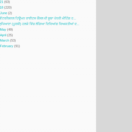
021
(63)
018
(220)
▼
June
(2)
ਇੰਟਰਨੈਸ਼ਨਲ ਹਿਊਮਨ ਰਾਈਟਸ ਕੌਂਸਲ ਦੀ ਸੂਬਾ ਪੱਧਰੀ ਮੀਟਿੰਗ ਹ...
ਲੁਧਿਆਣਾ (ਪੂਰਬੀ) ਹਲਕੇ ਵਿੱਚ ਲੱਗਿਆ ਦਿਵਿਆਂਗ ਵਿਅਕਤੀਆਂ ਦ...
►
May
(49)
►
April
(25)
►
March
(53)
►
February
(91)