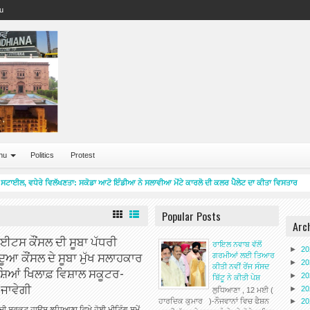
u
nu
Politics
Protest
ਟਾਈਲ, ਵਧੇਰੇ ਵਿਲੱਖਣਤਾ: ਸਕੋਡਾ ਆਟੋ ਇੰਡੀਆ ਨੇ ਸਲਾਵੀਆ ਮੋਂਟੇ ਕਾਰਲੋ ਦੀ ਕਲਰ ਪੈਲੇਟ ਦਾ ਕੀਤਾ ਵਿਸਤਾਰ
2
Popular Posts
Arc
ਟਸ ਕੌਂਸਲ ਦੀ ਸੂਬਾ ਪੱਧਰੀ
ਰਾਇਲ ਨਵਾਬ ਵੱਲੋਂ
►
2
ੂਆ ਕੌਂਸਲ ਦੇ ਸੂਬਾ ਮੁੱਖ ਸਲਾਹਕਾਰ
ਗਰਮੀਆਂ ਲਈ ਤਿਆਰ
►
2
ਕੀਤੀ ਨਵੀਂ ਰੇਂਜ ਸੰਸਦ
 ਨਸ਼ਿਆਂ ਖਿਲਾਫ਼ ਵਿਸ਼ਾਲ ਸਕੂਟਰ-
►
2
ਬਿੱਟੂ ਨੇ ਕੀਤੀ ਪੇਸ਼
ਜਾਵੇਗੀ
►
2
ਲੁਧਿਆਣਾ , 12 ਮਈ (
ਹਾਰਦਿਕ ਕੁਮਾਰ )-ਨੌਜਵਾਨਾਂ ਵਿਚ ਫੈਸ਼ਨ
►
2
ੀ ਸਰਕਟ ਹਾਊਸ ਲੁਧਿਆਣਾ ਵਿਖੇ ਹੋਈ ਮੀਟਿੰਗ ਸਮੇਂ