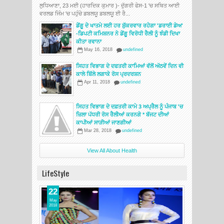
ਲੁਧਿਆਣਾ, 23 ਮਈ (ਹਾਰਦਿਕ ਕੁਮਾਰ )- ਦੁੱਗਰੀ ਫੇਸ-1 'ਚ ਸਥਿਤ ਆਈ
ਵਰਲਡ ਜਿੰਮ 'ਚ ਪਹੁੰਚੇ ਡਬਲਯੂ ਡਬਲਯੂ ਈ ਰੈ...
ਡੇਂਗੂ ਦੇ ਖਾਤਮੇ ਲਈ ਹਰ ਸ਼ੁੱਕਰਵਾਰ ਰਹੇਗਾ 'ਡਰਾਈ ਡੇਅ'
-ਡਿਪਟੀ ਕਮਿਸ਼ਨਰ ਨੇ ਡੇਂਗੂ ਵਿਰੋਧੀ ਰੈਲੀ ਨੂੰ ਝੰਡੀ ਦਿਖਾ
ਕੀਤਾ ਰਵਾਨਾ
May 16, 2018
undefined
ਸਿਹਤ ਵਿਭਾਗ ਦੇ ਦਫਤਰੀ ਕਾਮਿਆਂ ਵੱਲੋਂ ਅੱਠਵੇਂ ਦਿਨ ਵੀ
ਕਾਲੇ ਬਿੱਲੇ ਲਗਾਕੇ ਰੋਸ ਪ੍ਰਦਰਸ਼ਨ
Apr 11, 2018
undefined
ਸਿਹਤ ਵਿਭਾਗ ਦੇ ਦਫ਼ਤਰੀ ਕਾਮੇ 3 ਅਪ੍ਰੈਲ ਨੂੰ ਪੰਜਾਬ 'ਚ
ਜ਼ਿਲਾ ਪੱਧਰੀ ਰੋਸ ਰੈਲੀਆਂ ਕਰਨਗੇ * ਬੱਜਟ ਦੀਆਂ
ਕਾਪੀਆਂ ਸਾੜੀਆਂ ਜਾਣਗੀਆਂ
Mar 28, 2018
undefined
View All About Health
LifeStyle
22
May
2018