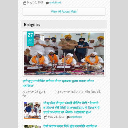
May 10, 2018
undefined
View All About Main
Religious
27
Jun
2021
ਸ਼੍ਰੀ ਗੁਰੂ ਹਰਗੋਬਿੰਦ ਸਾਹਿਬ ਜੀ ਦਾ ਪ੍ਰਕਾਸ਼ ਪੁਰਬ ਸ਼ਰਧਾ ਸਹਿਤ
ਮਨਾਇਆ
ਲੁਧਿਆਣਾ 25 ਜੂਨ ( ) ਗੁਰਦੁਆਰਾ ਸ਼ਹੀਦ ਬਾਬਾ ਦੀਪ ਸਿੰਘ ਜੀ,
ਸਿ...
ਸੀ.ਯੂ.ਐਫ਼ ਦੀ ਸੂਬਾ ਪੱਧਰੀ ਮੀਟਿੰਗ ਹੋਈ * ਇਸਾਈ
ਭਾਈਚਾਰੇ ਵੱਲੋਂ ਦਿੱਲੀ ਦੇ ਆਰਕਬਿਸ਼ਪ ਦੇ ਬਿਆਨ ਦੇ
ਡਟਵੇਂ ਸਮਰਥਨ ਦਾ ਐਲਾਨ- ਅਲਬਰਟ ਦੂਆ
May 24, 2018
undefined
ਹੋਲੀ ਕਰਾਸ ਚਰਚ ਵਿਖੇ ਗੁੱਡ ਫਰਾਈਡੇ ਮਨਾਇਆ