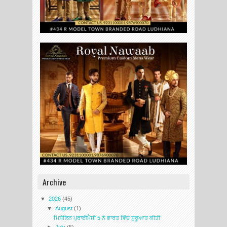
Archive
▼
2026
(45)
▼
August
(1)
ਮਿਸ਼ੇਲਿਨ ਪ੍ਰਾਈਮੈਸੀ 5 ਨੇ ਭਾਰਤ ਵਿੱਚ ਸ਼ੁਰੂਆਤ ਕੀਤੀ