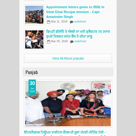
Appointment letters given to 9592 in
Ghar Ghar Rozgar mission - Capt
Amarinder Singh
Mar 11, 2018
undefined
ਡਿਪਟੀ ਡੀਈਓ ਤੇ ਐਲਏ ਦਾ ਮਨੀ ਕੁਲੈਕਟਰ 70 ਹਜਾਰ
ਰੁਪਏ ਰਿਸ਼ਵਤ ਸਮੇਤ ਬੈਂਸ ਨੇ ਕੀਤਾ ਕਾਬੂ
Mar 05, 2018
undefined
View All About popular
Punjab
30
Jun
2018
ਇੰਟਰਨੈਸ਼ਨਲ ਹਿਊਮਨ ਰਾਈਟਸ ਕੌਂਸਲ ਦੀ ਸੂਬਾ ਪੱਧਰੀ ਮੀਟਿੰਗ ਹੋਈ -