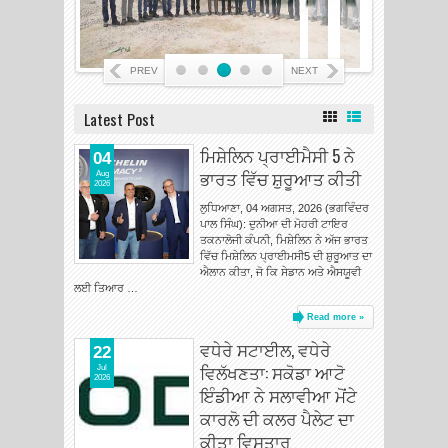
ਲੁਧਿਆਣਾ ਵਿੱਚ ਆਪਣੀ ਮੌਜੂਦਗੀ ਹੋਰ
ਮਜ਼ਬੂਤ ਕੀਤੀ
PREV
NEXT
Latest Post
ਮਿਸ਼ੇਲਿਨ ਪ੍ਰਾਈਮੈਸੀ 5 ਨੇ
04
ਭਾਰਤ ਵਿੱਚ ਸ਼ੁਰੂਆਤ ਕੀਤੀ
Aug
2026
ਲੁਧਿਆਣਾ, 04 ਅਗਸਤ, 2026 (ਭਗਵਿੰਦਰ
ਪਾਲ ਸਿੰਘ): ਦੁਨੀਆ ਦੀ ਮੋਹਰੀ ਟਾਇਰ
ਤਕਨਾਲੋਜੀ ਕੰਪਨੀ, ਮਿਸ਼ੇਲਿਨ ਨੇ ਅੱਜ ਭਾਰਤ
ਵਿੱਚ ਮਿਸ਼ੇਲਿਨ ਪ੍ਰਾਈਮਸੀ5 ਦੀ ਸ਼ੁਰੂਆਤ ਦਾ
ਐਲਾਨ ਕੀਤਾ, ਜੋ ਕਿ ਸੇਡਾਨ ਅਤੇ ਐਸਯੂਵੀ
ਲਈ ਤਿਆਰ …
Read more »
ਵਧੇਰੇ ਸਟਾਈਲ, ਵਧੇਰੇ
22
ਵਿਲੱਖਣਤਾ: ਸਕੋਡਾ ਆਟੋ
Jul
2026
ਇੰਡੀਆ ਨੇ ਸਲਾਵੀਆ ਮੋਂਟੇ
ਕਾਰਲੋ ਦੀ ਕਲਰ ਪੈਲੇਟ ਦਾ
ਕੀਤਾ ਵਿਸਤਾਰ