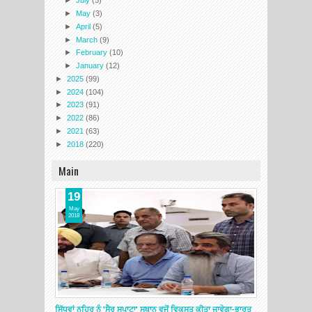
►
July
(5)
►
May
(3)
►
April
(5)
►
March
(9)
►
February
(10)
►
January
(12)
►
2025
(99)
►
2024
(104)
►
2023
(91)
►
2022
(86)
►
2021
(63)
►
2018
(220)
Main
19
May
2018
ਸਿੱਧਵਾਂ ਨਹਿਰ ਨੂੰ 'ਸੈਰ ਸਪਾਟਾ' ਸਥਾਨ ਵਜੋਂ ਵਿਕਸਤ ਕੀਤਾ ਜਾਵੇਗਾ-ਭਾਰਤ