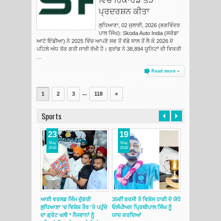
ਪ੍ਰਦਰਸ਼ਨ ਕੀਤਾ
ਲੁਧਿਆਣਾ, 02 ਜੁਲਾਈ, 2026 (ਭਗਵਿੰਦਰ
ਪਾਲ ਸਿੰਘ): Skoda Auto India (ਸਕੋਡਾ
ਆਟੋ ਇੰਡੀਆ) ਨੇ 2025 ਵਿੱਚ ਆਪਣੇ ਸਭ ਤੋਂ ਵੱਡੇ ਸਾਲ ਤੋਂ ਲੈ ਕੇ 2026 ਦੇ
ਪਹਿਲੇ ਅੱਧ ਤੱਕ ਗਤੀ ਜਾਰੀ ਰੱਖੀ ਹੈ। ਬ੍ਰਾਂਡ ਨੇ 38,894 ਯੂਨਿਟਾਂ ਦੀ ਵਿਕਰੀ
…
Read more »
...
1
2
3
118
»
Sports
23
19
16
May
May
May
2018
2018
2018
ਥੀਪਾਲ ਸਿੰਘ
ਆਈ ਵਰਲਡ ਜਿੰਮ ਦੁੱਗਰੀ
35ਵੀਂ ਬਰਸੀ ਤੇ ਵਿਸ਼ੇਸ ਹਾਕੀ ਦੇ ਯੋਧੇ
ਪੰਜਾਬ ਦਾ ਖੇਡ ਢਾਂਚ
ਫੈਸਟੀਵਲ ਜਰਖੜ
ਲੁਧਿਆਣਾ 'ਚ ਵਿਸ਼ੇਸ਼ ਤੌਰ 'ਤੇ ਪਹੁੰਚੇ
ਓਲੰਪੀਅਨ ਪ੍ਰਿਥੀਪਾਲ ਸਿੰਘ ਨੂੰ
ਸਹੀ ਲੀਹਾਂ ਤੇ ਚੱਲ 
ਿਲ੍ਹਾ ਰਾਏਪੁਰ
ਦਾ ਗ੍ਰੇਟ ਖਲੀ * ਨੌਜਵਾਨਾਂ ਨੂੰ
ਯਾਦ ਕਰਦਿਆਂ
ਸੋਢੀ 'ਵਨ ਮੈਨ ਸ਼ੋਅ'