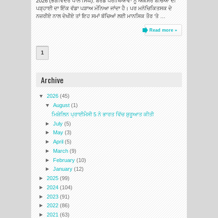
2026 (ਭਗਵਿੰਦਰ ਪਾਲ ਸਿੰਘ): ਬੋਰਡ ਪਰੀਖਿਆਵਾਂ ਨੂੰ ਅਕਸਰ ਬੱਚਿਆਂ ਦੀ
ਪੜ੍ਹਾਈ ਦਾ ਇੱਕ ਵੱਡਾ ਪੜਾਅ ਮੰਨਿਆ ਜਾਂਦਾ ਹੈ। ਪਰ ਮਨੋਚਿਕਿਤਸਕ ਦੇ
ਨਜ਼ਰੀਏ ਨਾਲ ਦੇਖੀਏ ਤਾਂ ਇਹ ਸਮਾਂ ਬੱਚਿਆਂ ਲਈ ਮਾਨਸਿਕ ਤੌਰ ‘ਤੇ …
Read more »
1
Archive
▼
2026
(45)
▼
August
(1)
ਮਿਸ਼ੇਲਿਨ ਪ੍ਰਾਈਮੈਸੀ 5 ਨੇ ਭਾਰਤ ਵਿੱਚ ਸ਼ੁਰੂਆਤ ਕੀਤੀ
►
July
(5)
►
May
(3)
►
April
(5)
►
March
(9)
►
February
(10)
►
January
(12)
►
2025
(99)
►
2024
(104)
►
2023
(91)
►
2022
(86)
►
2021
(63)