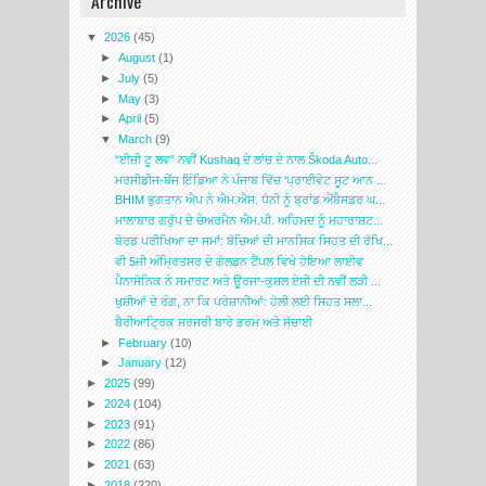
Archive
▼
2026
(45)
►
August
(1)
►
July
(5)
►
May
(3)
►
April
(5)
▼
March
(9)
“ਈਜ਼ੀ ਟੂ ਲਵ” ਨਵੀਂ Kushaq ਦੇ ਲਾਂਚ ਦੇ ਨਾਲ Škoda Auto...
ਮਰਸੀਡੀਜ-ਬੇਂਜ ਇੰਡਿਆ ਨੇ ਪੰਜਾਬ ਵਿੱਚ ‘ਪ੍ਰਾਈਵੇਟ ਸੂਟ ਆਨ ...
BHIM ਭੁਗਤਾਨ ਐਪ ਨੇ ਐਮ.ਐਸ. ਧੋਨੀ ਨੂੰ ਬ੍ਰਾਂਡ ਐਂਬੈਸਡਰ ਘ...
ਮਾਲਾਬਾਰ ਗਰੁੱਪ ਦੇ ਚੇਅਰਮੈਨ ਐਮ.ਪੀ. ਅਹਿਮਦ ਨੂੰ ਮਹਾਰਾਸ਼ਟ...
ਬੋਰਡ ਪਰੀਖਿਆ ਦਾ ਸਮਾਂ: ਬੱਚਿਆਂ ਦੀ ਮਾਨਸਿਕ ਸਿਹਤ ਦੀ ਰੱਖਿ...
ਵੀ 5ਜੀ ਅੰਮ੍ਰਿਤਸਰ ਦੇ ਗੋਲਡਨ ਟੈਂਪਲ ਵਿਖੇ ਹੋਇਆ ਲਾਈਵ
ਪੈਨਾਸੋਨਿਕ ਨੇ ਸਮਾਰਟ ਅਤੇ ਊਰਜਾ-ਕੁਸ਼ਲ ਏਸੀ ਦੀ ਨਵੀਂ ਲੜੀ ...
ਖੁਸ਼ੀਆਂ ਦੇ ਰੰਗ, ਨਾ ਕਿ ਪਰੇਸ਼ਾਨੀਆਂ: ਹੋਲੀ ਲਈ ਸਿਹਤ ਸਲਾ...
ਬੈਰੀਆਟ੍ਰਿਕ ਸਰਜਰੀ ਬਾਰੇ ਭਰਮ ਅਤੇ ਸੱਚਾਈ
►
February
(10)
►
January
(12)
►
2025
(99)
►
2024
(104)
►
2023
(91)
►
2022
(86)
►
2021
(63)
►
2018
(220)