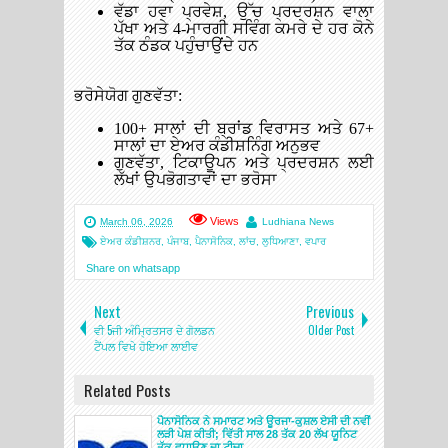
ਵੱਡਾ ਹਵਾ ਪ੍ਰਵੇਸ਼, ਉੱਚ ਪ੍ਰਦਰਸ਼ਨ ਵਾਲਾ
ਪੱਖਾ ਅਤੇ 4-ਮਾਰਗੀ ਸਵਿੰਗ ਕਮਰੇ ਦੇ ਹਰ ਕੋਨੇ
ਤੱਕ ਠੰਡਕ ਪਹੁੰਚਾਉਂਦੇ ਹਨ
ਭਰੋਸੇਯੋਗ ਗੁਣਵੱਤਾ:
100+ ਸਾਲਾਂ ਦੀ ਬ੍ਰਾਂਡ ਵਿਰਾਸਤ ਅਤੇ 67+
ਸਾਲਾਂ ਦਾ ਏਅਰ ਕੰਡੀਸ਼ਨਿੰਗ ਅਨੁਭਵ
ਗੁਣਵੱਤਾ, ਟਿਕਾਊਪਨ ਅਤੇ ਪ੍ਰਦਰਸ਼ਨ ਲਈ
ਲੱਖਾਂ ਉਪਭੋਗਤਾਵਾਂ ਦਾ ਭਰੋਸਾ
Views
March 06, 2026
Ludhiana News
ਏਅਰ ਕੰਡੀਸ਼ਨਰ
,
ਪੰਜਾਬ
,
ਪੈਨਾਸੋਨਿਕ
,
ਲਾਂਚ
,
ਲੁਧਿਆਣਾ
,
ਵਪਾਰ
Share on whatsapp
Next
Previous
ਵੀ 5ਜੀ ਅੰਮ੍ਰਿਤਸਰ ਦੇ ਗੋਲਡਨ
Older Post
ਟੈਂਪਲ ਵਿਖੇ ਹੋਇਆ ਲਾਈਵ
Related Posts
ਪੈਨਾਸੋਨਿਕ ਨੇ ਸਮਾਰਟ ਅਤੇ ਊਰਜਾ-ਕੁਸ਼ਲ ਏਸੀ ਦੀ ਨਵੀਂ
ਲੜੀ ਪੇਸ਼ ਕੀਤੀ; ਵਿੱਤੀ ਸਾਲ 28 ਤੱਕ 20 ਲੱਖ ਯੂਨਿਟ
ਤੱਕ ਵਧਾਉਣ ਦਾ ਟੀਚਾ