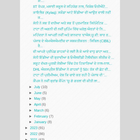
ਇ...
IIT ਰੋਪੜ, ਮਸਾਈ ਸਕੂਲ ਦੇ ਸਹਿਯੋਗ ਨਾਲ, ਵਿਸ਼ੇਸ਼ ਓਰੀਐਂਟੇ...
ਕਾਇਲੈਕ (Kylaq): ਸਕੌਡਾ ਆਟੋ ਇੰਡੀਆ ਦੀ ਆਉਣ ਵਾਲੀ ਨਵੀਂ
ਕ...
ਸੋਨੀ ਨੇ ਸਭ ਤੋਂ ਵਧੀਆ ਅਤੇ ਸਭ ਤੋਂ ਪ੍ਰਮਾਣਿਕ ਸਿਨੇਮੈਟਿਕ ...
ਟਾਟਾ ਟੀ ਅਗਨੀ ਦੀ ਨਵੀਂ ਮੁਹਿੰਮ ਵਿੱਚ ਘਰੇਲੁ ਔਰਤਾਂ ਦੇ ਨਿ...
ਮਹਿੰਦਰਾ ਨੇ ਆਪਣੀ ਨਵੀਂ ਅਤੇ ਸ਼ਾਨਦਾਰ ‘ਦ’ਐਸ.ਯੂ.ਵੀ: ਥਾਰ ਰ...
ਪੰਜਾਬ ਦੇ ਐਮਐਸਐਮਈਜ਼ ਦਾ ਸਸ਼ਕਤੀਕਰਨ : ਸਿਬਿਲ (CIBIL)
ਰੈ...
ਵੀ ਆਪਣੇ ਪ੍ਰੀਪੇਡ ਗਾਹਕਾਂ ਦੇ ਲਈ ਲੈ ਕੇ ਆਏ ਵਾਧੁ ਡਾਟਾ ਅਤ...
ਸੋਨੀ ਇੰਡੀਆ ਦੀ ਬ੍ਰਾਵੀਆ 8 ਓਐੱਲਈਡੀ ਟੈਲੀਵੀਜ਼ਨ ਸੀਰੀਜ਼ ਦੇ ...
ਸਕੂਟ ਦੱਖਣ-ਪੂਰਬੀ ਏਸ਼ੀਆ ਵਿੱਚ ਹੋਰ ਟਿਕਾਣਿਆਂ ਦੇ ਨਾਲ-ਨਾਲ...
DHL ਐਕਸਪ੍ਰੈਸ ਇੰਡੀਆ ਨੇ ਗਾਹਕਾਂ ਨੂੰ 50٪ ਤੱਕ ਦੀ ਛੋਟ ਦੀ...
ਟਾਟਾ ਟੀ ਪ੍ਰੀਮੀਅਮ, ਦੇਸ਼ ਕਿ ਚਾਏ ਕਰ ਰਹੀ ਹੈ ਪੰਜਾਬ ਦੀ '...
ਕੈਂਪਸ ਨੇ ਨਵੀਂ ਬ੍ਰਾਂਡ ਕੈਂਪੇਨ 'ਯੂ ਗੋ ਗਰਲ' ਦੀ ਕੀਤੀ ਲਾ...
►
July
(10)
►
June
(5)
►
May
(9)
►
April
(6)
►
March
(6)
►
February
(7)
►
January
(8)
►
2023
(91)
►
2022
(86)
►
2021
(63)