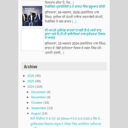
ਵਿਸਤਾਰ ਕੀਤਾ ਹੈ, ਜਿ
[...]
ਮਿਸ਼ੇਲਿਨ ਪ੍ਰਾਈਮੈਸੀ 5 ਨੇ ਭਾਰਤ ਵਿੱਚ ਸ਼ੁਰੂਆਤ ਕੀਤੀ
ਲੁਧਿਆਣਾ, 04 ਅਗਸਤ, 2026 (ਭਗਵਿੰਦਰ ਪਾਲ
ਸਿੰਘ): ਦੁਨੀਆ ਦੀ ਮੋਹਰੀ ਟਾਇਰ ਤਕਨਾਲੋਜੀ ਕੰਪਨੀ,
ਮਿਸ਼ੇਲਿਨ ਨੇ ਅੱਜ ਭਾਰਤ
[...]
ਵੀ ਆਪਣੇ ਪ੍ਰੀਪੇਡ ਗਾਹਕਾਂ ਦੇ ਲਈ ਲੈ ਕੇ ਆਏ ਵਾਧੁ
ਡਾਟਾ ਅਤੇ ਓ.ਟੀ.ਟੀ ਫਾਇਦਿਆਂ ਨਾਲ ਸੁਤੰਤਰਤਾ ਦਿਵਸ
ਦੇ ਆਫਰ
ਲੁਧਿਆਣਾ, 15 ਅਗਸਤ 2024 (ਭਗਵਿੰਦਰ ਪਾਲ ਸਿੰਘ):
ਭਾਰਤ ਦੇ 78ਵੇਂ ਸੁਤੰਤਰਤਾ ਦਿਵਸ ਦੇ ਜਸ਼ਨ ਵਿੱਚ ਮੰਨੇ-
ਪ੍ਰਮੰਨੇ ਦੁਰਸੰ
[...]
Archive
►
2026
(45)
►
2025
(99)
▼
2024
(104)
►
December
(4)
►
November
(4)
►
October
(18)
►
September
(13)
▼
August
(14)
ਸੋਨੀ ਇੰਡੀਆ ਨੇ E PZ 16-50mm F3.5-5.6 OSS II ਲੈਂਸ ਦੇ...
ਯੂਨੀਵਰਸਲ ਬਿਜ਼ਨਸ ਸਕੂਲ ਨੇ ਨੋਏਡਾ ਵਿੱਚ ਆਯੋਜਿਤ ‘ਅਨੈਕਟਸ