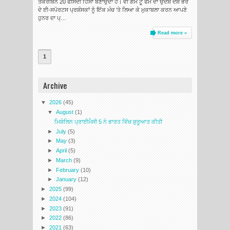
ਤਕਰੀਬਨ 20 ਫੀਸਦੀ ਹਿੱਸਾ ਬਣਾਉਂਦਾ ਹੈ। ਵੀ ਗੇਮ ਟੂ ਫੇਮ ਦਾ ਉਦੇਸ਼ ਦੇਸ਼ ਭਰ
ਦੇ ਈ-ਸਪੋਰਟਸ ਪ੍ਰਸ਼ੰਸਕਾਂ ਨੂੰ ਇੱਕ ਮੰਚ ’ਤੇ ਲਿਆ ਕੇ ਮੁਕਾਬਲਾ ਕਰਨ ਆਪਣੇ
ਹੁਨਰ ਦਾ ਪ੍…
Read more »
1
Archive
▼
2026
(45)
▼
August
(1)
ਮਿਸ਼ੇਲਿਨ ਪ੍ਰਾਈਮੈਸੀ 5 ਨੇ ਭਾਰਤ ਵਿੱਚ ਸ਼ੁਰੂਆਤ ਕੀਤੀ
►
July
(5)
►
May
(3)
►
April
(5)
►
March
(9)
►
February
(10)
►
January
(12)
►
2025
(99)
►
2024
(104)
►
2023
(91)
►
2022
(86)
►
2021
(63)