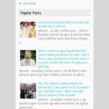
►
2018
(220)
Popular Posts
ਰਾਇਲ ਨਵਾਬ ਵੱਲੋਂ ਗਰਮੀਆਂ ਲਈ ਤਿਆਰ ਕੀਤੀ ਨਵੀਂ
ਰੇਂਜ ਸੰਸਦ ਬਿੱਟੂ ਨੇ ਕੀਤੀ ਪੇਸ਼
ਲੁਧਿਆਣਾ , 12 ਮਈ ( ਹਾਰਦਿਕ ਕੁਮਾਰ )-ਨੌਜਵਾਨਾਂ
ਵਿਚ ਫੈਸ਼ਨ ਪ੍ਰਤੀ ਵੱਧ ਰਹੇ ਰੁਝਾਨ ਨੂੰ ਦੇਖਦੇ ਹੋਏ ਰਾਇਲ
ਨਵਾਬ (ਪ੍ਰੀਮੀਅਮ ਕਸਟਮ ਮੈਨਜ਼ ਵੇਅਰ) ਦੇ ਸ਼ੋਅਰੂਮ
ਮ...
ਕੈਬਨਿਟ ਮੰਤਰੀ ਭਾਰਤ ਭੂਸ਼ਣ ਆਸ਼ੂ ਵੱਲੋਂ ਗੈਰਕਾਨੂੰਨੀ
ਪ੍ਰਚਾਰ ਸਮੱਗਰੀ ਤੁਰੰਤ ਉਤਾਰਨ ਦੀ ਹਦਾਇਤ -ਲੋਕਾਂ ਦੇ
ਪਿਆਰ, ਸਨੇਹ ਅਤੇ ਭਾਵਨਾਵਾਂ ਦਾ ਸਤਿਕਾਰ ਕਰਦਾ ਹਾਂ
ਪਰ ਕਾਨੂੰਨ ਦੇ ਦਾਇਰੇ ਵਿੱਚ ਰਹਿਣਾ ਵੀ ਜ਼ਰੂਰੀ-ਭਾਰਤ
ਭੂਸ਼ਣ ਆਸ਼ੂ
ਲੁਧਿਆਣਾ , 24 ਅਪ੍ਰੈਲ ( ਹਾਰਦਿਕ ਕੁਮਾਰ )- ਨਵੇਂ ਬਣੇ ਕੈਬਨਿਟ ਮੰਤਰੀ
ਸ੍ਰੀ ਭਾਰਤ ਭੂਸ਼ਣ ਆਸ਼ੂ ਨੇ ਉਨਾਂ ਦੇ ਕੈਬਨਿਟ ਮੰਤਰੀ ਬਣਨ ਦੀ ਖੁਸ਼ੀ ਵਿ...
ਹਿੰਦੂ, ਸਿੱਖ, ਈਸਾਈ ਤੇ ਮੁਸਲਿਮ ਭਾਈਚਾਰੇ ਵਲੋਂ
ਬਲਾਤਕਾਰੀਆਂ ਨੂੰ ਸਖ਼ਤ ਸਜ਼ਾਵਾਂ ਦੇਣ ਦੀ ਮੰਗ-ਅਲਬਰਟ
ਦੂਆ, ਇੰਦਰਜੀਤ ਰਾਏਪੁਰ * ਕੈਂਡਲ ਮਾਰਚ ਕੱਢਕੇ
ਮ੍ਰਿਤਕ ਲੜਕੀਆਂ ਨੂੰ ਦਿੱਤੀ ਸ਼ਰਧਾਂਜਲੀ
ਲੁਧਿਆਣਾ , 15 ਅਪ੍ਰੈਲ ( ਹਾਰਦਿਕ ਕੁਮਾਰ )- ਜੰਮੂ
ਕਸ਼ਮੀਰ ਦੇ ਕਠੂਆ ' ਚ 8 ਸਾਲਾ ਮਸੂਮ ਬੱਚੀ ਨਾਲ ਕਈ ਦਿਨਾਂ ਤੱਕ ਸਮੂਹਿਕ
ਕੁਕਰਮ ਕਰਨ...