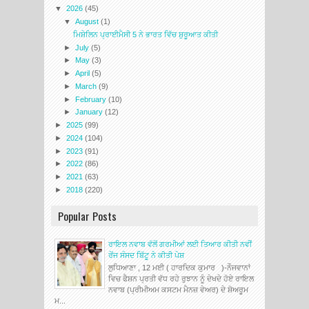
▼
2026
(45)
▼
August
(1)
ਮਿਸ਼ੇਲਿਨ ਪ੍ਰਾਈਮੈਸੀ 5 ਨੇ ਭਾਰਤ ਵਿੱਚ ਸ਼ੁਰੂਆਤ ਕੀਤੀ
►
July
(5)
►
May
(3)
►
April
(5)
►
March
(9)
►
February
(10)
►
January
(12)
►
2025
(99)
►
2024
(104)
►
2023
(91)
►
2022
(86)
►
2021
(63)
►
2018
(220)
Popular Posts
ਰਾਇਲ ਨਵਾਬ ਵੱਲੋਂ ਗਰਮੀਆਂ ਲਈ ਤਿਆਰ ਕੀਤੀ ਨਵੀਂ
ਰੇਂਜ ਸੰਸਦ ਬਿੱਟੂ ਨੇ ਕੀਤੀ ਪੇਸ਼
ਲੁਧਿਆਣਾ , 12 ਮਈ ( ਹਾਰਦਿਕ ਕੁਮਾਰ )-ਨੌਜਵਾਨਾਂ
ਵਿਚ ਫੈਸ਼ਨ ਪ੍ਰਤੀ ਵੱਧ ਰਹੇ ਰੁਝਾਨ ਨੂੰ ਦੇਖਦੇ ਹੋਏ ਰਾਇਲ
ਨਵਾਬ (ਪ੍ਰੀਮੀਅਮ ਕਸਟਮ ਮੈਨਜ਼ ਵੇਅਰ) ਦੇ ਸ਼ੋਅਰੂਮ
ਮ...