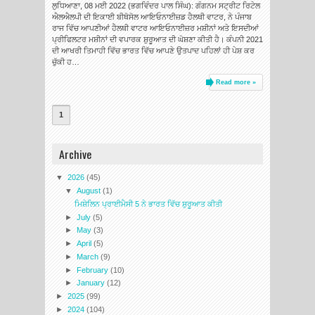
ਲੁਧਿਆਣਾ, 08 ਮਈ 2022 (ਭਗਵਿੰਦਰ ਪਾਲ ਸਿੰਘ): ਗੰਗਨਮ ਸਟ੍ਰੀਟ ਰਿਟੇਲ
ਐਲਐਲਪੀ ਦੀ ਇਕਾਈ ਬੀਥੋਸੋਲ ਆਇਓਨਾਈਜ਼ਡ ਹੈਲਥੀ ਵਾਟਰ, ਨੇ ਪੰਜਾਬ
ਰਾਜ ਵਿੱਚ ਆਪਣੀਆਂ ਹੈਲਥੀ ਵਾਟਰ ਆਇਓਨਾਈਜ਼ਰ ਮਸ਼ੀਨਾਂ ਅਤੇ ਇਸਦੀਆਂ
ਪ੍ਰੀਫਿਲਟਰ ਮਸ਼ੀਨਾਂ ਦੀ ਵਪਾਰਕ ਸ਼ੁਰੂਆਤ ਦੀ ਘੋਸ਼ਣਾ ਕੀਤੀ ਹੈ। ਕੰਪਨੀ 2021
ਦੀ ਆਖਰੀ ਤਿਮਾਹੀ ਵਿੱਚ ਭਾਰਤ ਵਿੱਚ ਆਪਣੇ ਉਤਪਾਦ ਪਹਿਲਾਂ ਹੀ ਪੇਸ਼ ਕਰ
ਚੁੱਕੀ ਹ…
Read more »
1
Archive
▼
2026
(45)
▼
August
(1)
ਮਿਸ਼ੇਲਿਨ ਪ੍ਰਾਈਮੈਸੀ 5 ਨੇ ਭਾਰਤ ਵਿੱਚ ਸ਼ੁਰੂਆਤ ਕੀਤੀ
►
July
(5)
►
May
(3)
►
April
(5)
►
March
(9)
►
February
(10)
►
January
(12)
►
2025
(99)
►
2024
(104)