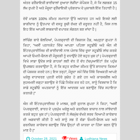
ਅੰਤਰ ਫਰੈਂਚਾਇਜ਼ੀ ਭਾਈਵਾਲਾਂ ਦੁਆਰਾ ਲੋੜੀਂਦਾ ਕੇਪੈਕਸ ਹੈ, ਜੋ ਕਿ ਲਗਭਗ 15
ਲੱਖ ਰੁਪਏ ਹੈ ਅਤੇ ਮੌਜੂਦਾ ਫ੍ਰੈਂਚਾਇਜ਼ੀ ਪ੍ਰੋਗਰਾਮ ਦੇ ਮੁਕਾਬਲੇ ਇੱਕ ਤਿਹਾਈ ਹੈ |
ਦੋਵੇਂ ਮਾਡਲ 100% ਕੀਮਤ ਸਮਾਨਤਾ ਉੱਤੇ ਅਧਾਰਤ ਹਨ ਅਤੇ ਇਸਦੇ ਲਈ
ਭਾਗੀਦਾਰ ਨੂੰ ਉਤਪਾਦ ਦੀ ਵਸਤੂ ਸੂਚੀ ਰੱਖਣ ਦੀ ਜ਼ਰੂਰਤ ਨਹੀਂ ਹੈ, ਜਿਸ ਨਾਲ
ਇਹ ਇੱਕ ਆਪਸੀ ਲਾਭਕਾਰੀ ਵਪਾਰਕ ਸੰਗਠਨ ਬਣ ਜਾਂਦਾ ਹੈ |
ਲਾਂਚਿੰਗ ਬਾਰੇ ਬੋਲਦਿਆਂ, ਪੇਪਰਫ੍ਰਾਈ ਦੀ ਬਿਜ਼ਨਸ ਹੈਡ, ਅਮ੍ਰੁਤਾ ਗੁਪਤਾ ਨੇ
ਕਿਹਾ, "ਅਸੀਂ ਪਠਾਨਕੋਟ ਵਿੱਚ ਆਪਣਾ ਪਹਿਲਾ ਸਟੂਡੀਓ ਅਤੇ ਐਨ ਜੀ
ਇੰਟਰਪ੍ਰਾਈਜਿਜ਼ ਦੀ ਭਾਈਵਾਲੀ ਨਾਲ ਪੰਜਾਬ ਵਿੱਚ ਦੂਜਾ ਸਟੂਡੀਓ ਲਾਂਚ ਕਰਕੇ
ਆਪਣੇ ਓਮਨੀ-ਚੈਨਲ ਦੀ ਮੌਜੂਦਗੀ ਨੂੰ ਵਧਾਉਂਦੇ ਹੋਏ ਬਹੁਤ ਖੁਸ਼ ਹਾਂ | ਪੇਪਰਫ੍ਰਾਈ
ਵਿਖੇ ਸਾਡਾ ਉਦੇਸ਼ ਸਾਡੇ ਗਾਹਕਾਂ ਲਈ ਵੱਧ ਤੋਂ ਵੱਧ ਟੱਚਪੁਆਇੰਟਾਂ ਤੱਕ ਪਹੁੰਚ
ਉਪਲਬਧ ਕਰਵਾਉਣਾ ਹੈ, ਜੋ ਕਿ ਬਹੁਤ ਵਧੀਆ ਕੀਮਤ ਉੱਤੇ ਸ਼ਾਨਦਾਰ ਕਿਸਮਾਂ
ਦੀ ਪੇਸ਼ਕਸ਼ ਕਰਦੇ ਹਨ | ਇਸ ਤਰ੍ਹਾਂ, ਮੌਜੂਦਾ ਸਮੇਂ ਵਿੱਚ ਜਿੱਥੇ ਵਿਅਕਤੀ ਆਪਣੇ
ਘਰੇਲੂ ਵਾਤਾਵਰਣ ਪ੍ਰਤੀ ਵਧੇਰੇ ਸੁਚੇਤ ਹੋ ਗਏ ਹਨ ਅਤੇ ਕਾਰਜਸ਼ੀਲ ਅਤੇ
ਸੁਹਜਮਈ ਜਗ੍ਹਾ ਬਣਾਉਣ ਦੇ ਪਿੱਛੇ ਨਿਵੇਸ਼ ਕਰ ਰਹੇ ਹਨ, ਸਾਨੂੰ ਵਿਸ਼ਵਾਸ ਹੈ ਕਿ
ਸਾਡੇ ਸਟੂਡੀਓ ਖਪਤਕਾਰਾਂ ਨੂੰ ਇੱਕ ਆਦਰਸ਼ ਘਰ ਬਣਾਉਣ ਵਿੱਚ ਸਹਾਇਤਾ
ਕਰਨਗੇ |"
ਐਨ ਜੀ ਇੰਟਰਪ੍ਰਾਈਜਜ਼ ਦੇ ਮਾਲਕ, ਸ਼੍ਰੀ ਕੁਨਾਲ ਗੁਪਤਾ ਨੇ ਕਿਹਾ, "ਅਸੀਂ
ਪੇਪਰਫ੍ਰਾਈ, ਭਾਰਤ ਦੇ ਪ੍ਰਮੁੱਖ ਘਰੇਲੂ ਅਤੇ ਫਰਨੀਚਰ ਬਾਜ਼ਾਰ ਨਾਲ ਸਾਂਝੇਦਾਰੀ
ਕਰਕੇ ਬਹੁਤ ਖੁਸ਼ ਹਾਂ | ਪੇਪਰਫ੍ਰਾਈ ਨੇ ਸੱਚਮੁੱਚ ਵੱਖਰੇ ਸਰਵ ਵਿਆਪੀ ਕਾਰੋਬਾਰ
ਦੀ ਅਗਵਾਈ ਕੀਤੀ ਹੈ ਅਤੇ ਸਾਨੂੰ ਸਭ ਤੋਂ ਵੱਡਾ ਓਮਨੀ-ਚੈਨਲ ਘਰ ਅਤੇ
ਫਰਨੀਚਰ ਕਾਰੋਬਾਰ ਬਣਾਉਣ ਵਿੱਚ ਉਨ੍ਹਾਂ ਦੀ ਯਾਤਰਾ ਦਾ ਹਿੱਸਾ ਬਣਨ ਉੱਤੇ
ਮਾਣ ਹੈ |"
Views
October 28, 2021
Ludhiana News