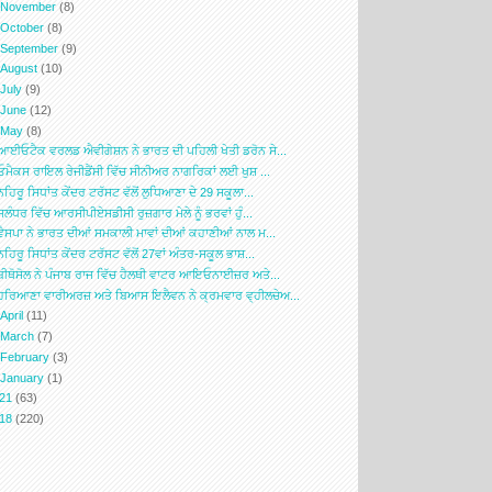
►
November
(8)
►
October
(8)
►
September
(9)
►
August
(10)
►
July
(9)
►
June
(12)
▼
May
(8)
ਆਈਓਟੈਕ ਵਰਲਡ ਐਵੀਗੇਸ਼ਨ ਨੇ ਭਾਰਤ ਦੀ ਪਹਿਲੀ ਖੇਤੀ ਡਰੋਨ ਸੇ...
ਓਮੈਕਸ ਰਾਇਲ ਰੇਜੀਡੈਂਸੀ ਵਿੱਚ ਸੀਨੀਅਰ ਨਾਗਰਿਕਾਂ ਲਈ ਖੁਸ਼ ...
ਨਹਿਰੂ ਸਿਧਾਂਤ ਕੇਂਦਰ ਟਰੱਸਟ ਵੱਲੋਂ ਲੁਧਿਆਣਾ ਦੇ 29 ਸਕੂਲਾ...
ਜਲੰਧਰ ਵਿੱਚ ਆਰਸੀਪੀਏਸਡੀਸੀ ਰੁਜ਼ਗਾਰ ਮੇਲੇ ਨੂੰ ਭਰਵਾਂ ਹੁੰ...
ਵੈਸਪਾ ਨੇ ਭਾਰਤ ਦੀਆਂ ਸਮਕਾਲੀ ਮਾਵਾਂ ਦੀਆਂ ਕਹਾਣੀਆਂ ਨਾਲ ਮ...
ਨਹਿਰੂ ਸਿਧਾਂਤ ਕੇਂਦਰ ਟਰੱਸਟ ਵੱਲੋਂ 27ਵਾਂ ਅੰਤਰ-ਸਕੂਲ ਭਾਸ਼...
ਬੀਥੋਸੋਲ ਨੇ ਪੰਜਾਬ ਰਾਜ ਵਿੱਚ ਹੈਲਥੀ ਵਾਟਰ ਆਇਓਨਾਈਜ਼ਰ ਅਤੇ...
ਹਰਿਆਣਾ ਵਾਰੀਅਰਜ਼ ਅਤੇ ਬਿਆਸ ਇਲੈਵਨ ਨੇ ਕ੍ਰਮਵਾਰ ਵ੍ਹੀਲਚੇਅ...
►
April
(11)
►
March
(7)
►
February
(3)
►
January
(1)
021
(63)
018
(220)