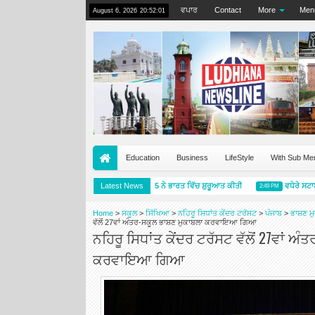
ਵਪਾਰ
Contact
More
Men
August 6, 2026
20:52:01
Education
Business
LifeStyle
With Sub Me
ਮਿਸ਼ੇਲਿਨ ਪ੍ਰਾਈਮੈਸੀ 5 ਨੇ ਭਾਰਤ ਵਿੱਚ ਸ਼ੁਰੂਆਤ ਕੀਤੀ
Latest News
ਵਧੇਰੇ ਸਟਾਈਲ
5:57 PM
2:49 PM
Home
>
ਸਕੂਲ
>
ਸਿੱਖਿਆ
>
ਨਹਿਰੂ ਸਿਧਾਂਤ ਕੇਂਦਰ ਟਰੱਸਟ
>
ਪੰਜਾਬ
>
ਭਾਸ਼ਣ ਮ
ਵੱਲੋਂ 27ਵਾਂ ਅੰਤਰ-ਸਕੂਲ ਭਾਸ਼ਣ ਮੁਕਾਬਲਾ ਕਰਵਾਇਆ ਗਿਆ
ਨਹਿਰੂ ਸਿਧਾਂਤ ਕੇਂਦਰ ਟਰੱਸਟ ਵੱਲੋਂ 27ਵਾਂ ਅ
ਕਰਵਾਇਆ ਗਿਆ