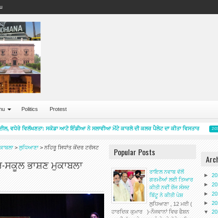
u
nu
Politics
Protest
, ਵਧੇਰੇ ਵਿਲੱਖਣਤਾ: ਸਕੋਡਾ ਆਟੋ ਇੰਡੀਆ ਨੇ ਸਲਾਵੀਆ ਮੋਂਟੇ ਕਾਰਲੋ ਦੀ ਕਲਰ ਪੈਲੇਟ ਦਾ ਕੀਤਾ ਵਿਸਤਾਰ
2:07 P
ੁਕਾਬਲਾ
>
ਲੁਧਿਆਣਾ
>
ਨਹਿਰੂ ਸਿਧਾਂਤ ਕੇਂਦਰ ਟਰੱਸਟ
Popular Posts
Arc
ੰਤਰ-ਸਕੂਲ ਭਾਸ਼ਣ ਮੁਕਾਬਲਾ
ਰਾਇਲ ਨਵਾਬ ਵੱਲੋਂ
►
2
ਗਰਮੀਆਂ ਲਈ ਤਿਆਰ
►
2
ਕੀਤੀ ਨਵੀਂ ਰੇਂਜ ਸੰਸਦ
►
2
ਬਿੱਟੂ ਨੇ ਕੀਤੀ ਪੇਸ਼
►
2
ਲੁਧਿਆਣਾ , 12 ਮਈ (
ਹਾਰਦਿਕ ਕੁਮਾਰ )-ਨੌਜਵਾਨਾਂ ਵਿਚ ਫੈਸ਼ਨ
▼
2