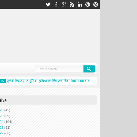
ਨੁਵੋਕੋ ਵਿਸਟਾਸ ਨੇ ਉੱਤਰੀ ਲੁਧਿਆਣਾ ਵਿੱਚ ਨਵਾਂ ਰੈਡੀ-ਮਿਕਸ ਕੰਕਰੀਟ ਪਲਾਂਟ ਸ਼ੁਰੂ ਕਰਕੇ ਲੁਧਿਆਣਾ ਵਿੱਚ ਆਪਣੀ 
M
hive
026
(45)
025
(99)
024
(104)
023
(91)
022
(86)