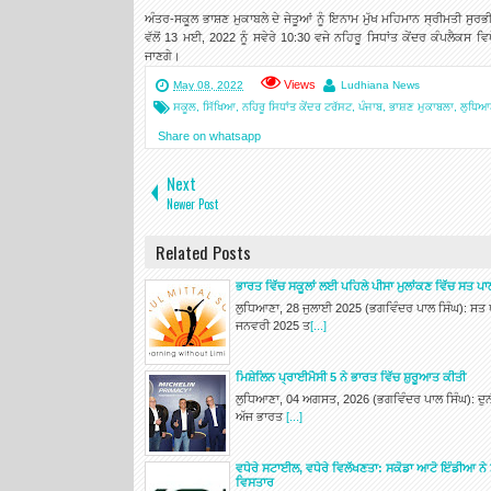
ਅੰਤਰ-ਸਕੂਲ ਭਾਸ਼ਣ ਮੁਕਾਬਲੇ ਦੇ ਜੇਤੂਆਂ ਨੂੰ ਇਨਾਮ ਮੁੱਖ ਮਹਿਮਾਨ ਸ੍ਰੀਮਤੀ 
ਵੱਲੋਂ 13 ਮਈ, 2022 ਨੂੰ ਸਵੇਰੇ 10:30 ਵਜੇ ਨਹਿਰੂ ਸਿਧਾਂਤ ਕੇਂਦਰ ਕੰਪਲੈਕਸ ਵਿਖੇ
ਜਾਣਗੇ।
Views
May 08, 2022
Ludhiana News
ਸਕੂਲ
,
ਸਿੱਖਿਆ
,
ਨਹਿਰੂ ਸਿਧਾਂਤ ਕੇਂਦਰ ਟਰੱਸਟ
,
ਪੰਜਾਬ
,
ਭਾਸ਼ਣ ਮੁਕਾਬਲਾ
,
ਲੁਧਿਆ
Share on whatsapp
Next
Newer Post
Related Posts
ਭਾਰਤ ਵਿੱਚ ਸਕੂਲਾਂ ਲਈ ਪਹਿਲੇ ਪੀਸਾ ਮੁਲਾਂਕਣ ਵਿੱਚ ਸਤ 
ਲੁਧਿਆਣਾ, 28 ਜੁਲਾਈ 2025 (ਭਗਵਿੰਦਰ ਪਾਲ ਸਿੰਘ): ਸਤ ਪ
ਜਨਵਰੀ 2025 ਤ
[...]
ਮਿਸ਼ੇਲਿਨ ਪ੍ਰਾਈਮੈਸੀ 5 ਨੇ ਭਾਰਤ ਵਿੱਚ ਸ਼ੁਰੂਆਤ ਕੀਤੀ
ਲੁਧਿਆਣਾ, 04 ਅਗਸਤ, 2026 (ਭਗਵਿੰਦਰ ਪਾਲ ਸਿੰਘ): ਦੁਨੀ
ਅੱਜ ਭਾਰਤ
[...]
ਵਧੇਰੇ ਸਟਾਈਲ, ਵਧੇਰੇ ਵਿਲੱਖਣਤਾ: ਸਕੋਡਾ ਆਟੋ ਇੰਡੀਆ ਨੇ 
ਵਿਸਤਾਰ