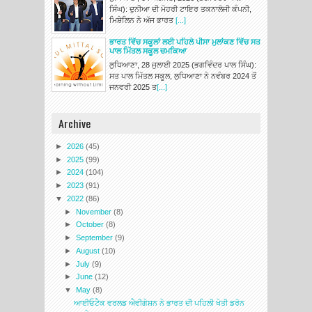
ਸਿੰਘ): ਦੁਨੀਆ ਦੀ ਮੋਹਰੀ ਟਾਇਰ ਤਕਨਾਲੋਜੀ ਕੰਪਨੀ,
ਮਿਸ਼ੇਲਿਨ ਨੇ ਅੱਜ ਭਾਰਤ
[...]
ਭਾਰਤ ਵਿੱਚ ਸਕੂਲਾਂ ਲਈ ਪਹਿਲੇ ਪੀਸਾ ਮੁਲਾਂਕਣ ਵਿੱਚ ਸਤ
ਪਾਲ ਮਿੱਤਲ ਸਕੂਲ ਚਮਕਿਆ
ਲੁਧਿਆਣਾ, 28 ਜੁਲਾਈ 2025 (ਭਗਵਿੰਦਰ ਪਾਲ ਸਿੰਘ):
ਸਤ ਪਾਲ ਮਿੱਤਲ ਸਕੂਲ, ਲੁਧਿਆਣਾ ਨੇ ਨਵੰਬਰ 2024 ਤੋਂ
ਜਨਵਰੀ 2025 ਤ
[...]
Archive
►
2026
(45)
►
2025
(99)
►
2024
(104)
►
2023
(91)
▼
2022
(86)
►
November
(8)
►
October
(8)
►
September
(9)
►
August
(10)
►
July
(9)
►
June
(12)
▼
May
(8)
ਆਈਓਟੈਕ ਵਰਲਡ ਐਵੀਗੇਸ਼ਨ ਨੇ ਭਾਰਤ ਦੀ ਪਹਿਲੀ ਖੇਤੀ ਡਰੋਨ