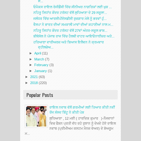
ਸੇ...
ਓਮੈਕਸ ਰਾਇਲ ਰੇਜੀਡੈਂਸੀ ਵਿੱਚ ਸੀਨੀਅਰ ਨਾਗਰਿਕਾਂ ਲਈ ਖੁਸ਼ ...
ਨਹਿਰੂ ਸਿਧਾਂਤ ਕੇਂਦਰ ਟਰੱਸਟ ਵੱਲੋਂ ਲੁਧਿਆਣਾ ਦੇ 29 ਸਕੂਲਾ...
ਜਲੰਧਰ ਵਿੱਚ ਆਰਸੀਪੀਏਸਡੀਸੀ ਰੁਜ਼ਗਾਰ ਮੇਲੇ ਨੂੰ ਭਰਵਾਂ ਹੁੰ...
ਵੈਸਪਾ ਨੇ ਭਾਰਤ ਦੀਆਂ ਸਮਕਾਲੀ ਮਾਵਾਂ ਦੀਆਂ ਕਹਾਣੀਆਂ ਨਾਲ ਮ...
ਨਹਿਰੂ ਸਿਧਾਂਤ ਕੇਂਦਰ ਟਰੱਸਟ ਵੱਲੋਂ 27ਵਾਂ ਅੰਤਰ-ਸਕੂਲ ਭਾਸ਼...
ਬੀਥੋਸੋਲ ਨੇ ਪੰਜਾਬ ਰਾਜ ਵਿੱਚ ਹੈਲਥੀ ਵਾਟਰ ਆਇਓਨਾਈਜ਼ਰ ਅਤੇ...
ਹਰਿਆਣਾ ਵਾਰੀਅਰਜ਼ ਅਤੇ ਬਿਆਸ ਇਲੈਵਨ ਨੇ ਕ੍ਰਮਵਾਰ
ਵ੍ਹੀਲਚੇਅ...
►
April
(11)
►
March
(7)
►
February
(3)
►
January
(1)
►
2021
(63)
►
2018
(220)
Popular Posts
ਰਾਇਲ ਨਵਾਬ ਵੱਲੋਂ ਗਰਮੀਆਂ ਲਈ ਤਿਆਰ ਕੀਤੀ ਨਵੀਂ
ਰੇਂਜ ਸੰਸਦ ਬਿੱਟੂ ਨੇ ਕੀਤੀ ਪੇਸ਼
ਲੁਧਿਆਣਾ , 12 ਮਈ ( ਹਾਰਦਿਕ ਕੁਮਾਰ )-ਨੌਜਵਾਨਾਂ
ਵਿਚ ਫੈਸ਼ਨ ਪ੍ਰਤੀ ਵੱਧ ਰਹੇ ਰੁਝਾਨ ਨੂੰ ਦੇਖਦੇ ਹੋਏ ਰਾਇਲ
ਨਵਾਬ (ਪ੍ਰੀਮੀਅਮ ਕਸਟਮ ਮੈਨਜ਼ ਵੇਅਰ) ਦੇ ਸ਼ੋਅਰੂਮ
ਮ...