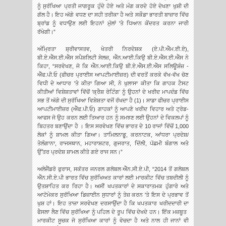
ਨੂੰ ਸੁਰੱਖਿਆ ਪ੍ਰਤੀ ਜਾਗਰੂਕ ਹੁੰਦੇ ਹੋਏ ਅਤੇ ਮੰਗ ਕਰਦੇ ਹੋਏ ਦੇਖਣਾ ਖੁਸ਼ੀ ਦੀ
ਗੱਲ ਹੈ। ਇਹ ਅੱਗੇ ਵਧਣ ਦਾ ਸਹੀ ਤਰੀਕਾ ਹੈ ਅਤੇ ਸਕੌਡਾ ਭਾਰਤੀ ਬਾਜ਼ਾਰ ਵਿੱਚ
ਬ੍ਰਾਂਡ ਨੂੰ ਵਧਾਉਣ ਲਈ ਇਹਨਾਂ ਮੁੱਲਾਂ 'ਤੇ ਧਿਆਨ ਕੇਂਦਰਤ ਕਰਨਾ ਜਾਰੀ
ਰੱਖੇਗੀ।”
ਅੰਮ੍ਰਿਤਾ ਸ਼੍ਰੀਵਾਸਤਵ, ਖੇਤਰੀ ਨਿਰਦੇਸ਼ਕ (ਏ.ਪੀ.ਐੱਮ.ਈ.ਏ),
ਬੀ.ਏ.ਐੱਸ.ਈ.ਐੱਸ ਸਪੈਸ਼ਲਿਟੀ ਸੇਲਜ਼, ਐੱਨ.ਆਈ.ਕਿਉ ਬੀ.ਏ.ਐੱਸ.ਈ.ਐੱਸ ਨੇ
ਕਿਹਾ, “ਸਰਵੇਖਣ, ਜੋ ਕਿ ਐੱਨ.ਆਈ.ਕਿਉ ਬੀ.ਏ.ਐੱਸ.ਈ.ਐੱਸ ਸਲਿਊਸ਼ੰਜ਼ -
ਐੱਫ.ਪੀ.ਓ (ਫੀਚਰ ਪ੍ਰਾਈਸ ਆਪਟੀਮਾਈਜ਼ਰ) ਦੀ ਵਰਤੋਂ ਕਰਕੇ ਵੱਖ-ਵੱਖ ਚੋਣ
ਵਿਧੀ ਦੇ ਆਧਾਰ 'ਤੇ ਕੀਤਾ ਗਿਆ ਸੀ, ਨੇ ਖੁਲਾਸਾ ਕੀਤਾ ਕਿ ਗਾਹਕ ਟੈਸਟ
ਕੀਤੀਆਂ ਵਿਸ਼ੇਸ਼ਤਾਵਾਂ ਵਿੱਚੋਂ ‘ਕ੍ਰੈਸ਼ ਰੇਟਿੰਗ’ ਨੂੰ ਉਹਨਾਂ ਦੇ ਖਰੀਦ ਮਾਪਦੰਡ ਵਿੱਚ
ਸਭ ਤੋਂ ਅੱਗੇ ਦੀ ਸੁਰੱਖਿਆ ਵਿਸ਼ੇਸ਼ਤਾ ਵਜੋਂ ਰੱਖਦਾ ਹੈ (1)। ਸਾਡਾ ਫੀਚਰ ਪ੍ਰਾਈਸ
ਆਪਟੀਮਾਈਜ਼ਰ (ਐੱਫ.ਪੀ.ਓ) ਗਾਹਕਾਂ ਨੂੰ ਆਪਣੇ ਖਰੀਦ ਵਿਹਾਰ ਅਤੇ ਟ੍ਰੇਡ-
ਆਫਸ ਜੋ ਉਹ ਕਰਨ ਲਈ ਤਿਆਰ ਹਨ ਨੂੰ ਸਮਝਣ ਲਈ ਉਹਨਾਂ ਦੇ ਵਿਕਲਪਾਂ ਨੂੰ
ਬਿਹਤਰ ਬਣਾਉਂਦਾ ਹੈ । ਇਸ ਸਰਵੇਖਣ ਵਿੱਚ ਭਾਰਤ ਦੇ 10 ਰਾਜਾਂ ਵਿੱਚੋਂ 1,000
ਲੋਕਾਂ ਨੂੰ ਸ਼ਾਮਲ ਕੀਤਾ ਗਿਆ। ਤਾਮਿਲਨਾਡੂ, ਕਰਨਾਟਕ, ਆਂਧਰਾ ਪ੍ਰਦੇਸ਼/
ਤੇਲੰਗਾਨਾ, ਰਾਜਸਥਾਨ, ਮਹਾਰਾਸ਼ਟਰ, ਗੁਜਰਾਤ, ਦਿੱਲੀ, ਪੱਛਮੀ ਬੰਗਾਲ ਅਤੇ
ਉੱਤਰ ਪ੍ਰਦੇਸ਼ ਸ਼ਾਮਲ ਕੀਤੇ ਗਏ ਰਾਜ ਸਨ।”
ਅਲੇਜੈਂਡਰੋ ਫੁਰਾਸ, ਸਕੱਤਰ ਜਨਰਲ ਗਲੋਬਲ ਐੱਨ.ਸੀ.ਏ.ਪੀ, “2014 ਤੋਂ ਗਲੋਬਲ
ਐੱਨ.ਸੀ.ਏ.ਪੀ ਭਾਰਤ ਵਿੱਚ ਸੁਰੱਖਿਅਤ ਕਾਰਾਂ ਲਈ ਮਾਰਕੀਟ ਵਿੱਚ ਤਬਦੀਲੀ ਨੂੰ
ਉਤਸ਼ਾਹਿਤ ਕਰ ਰਿਹਾ ਹੈ। ਅਸੀਂ ਖਪਤਕਾਰਾਂ ਦੇ ਸਕਾਰਾਤਮਕ ਹੁੰਗਾਰੇ ਅਤੇ
ਆਟੋਮੇਕਰ ਸੁਰੱਖਿਆ ਡਿਜ਼ਾਈਨ ਸੁਧਾਰਾਂ ਨੂੰ ਤੇਜ਼ ਕਰਨ 'ਤੇ ਇਸ ਦੇ ਪ੍ਰਭਾਵ ਤੋਂ
ਖੁਸ਼ ਹਾਂ। ਇਹ ਤਾਜ਼ਾ ਸਰਵੇਖਣ ਦਰਸਾਉਂਦਾ ਹੈ ਕਿ ਖਪਤਕਾਰ ਖਰੀਦਦਾਰੀ ਦਾ
ਫੈਸਲਾ ਲੈਣ ਵਿੱਚ ਸੁਰੱਖਿਆ ਨੂੰ ਪਹਿਲ ਦੇ ਰੂਪ ਵਿੱਚ ਦੇਖਦੇ ਹਨ। ਇੱਕ ਮਜ਼ਬੂਤ ​​
ਮਾਰਕੀਟ ਸੂਚਕ ਜੋ ਸੁਰੱਖਿਆ ਕਾਰਾਂ ਨੂੰ ਵੇਚਦਾ ਹੈ ਅਤੇ ਨਾਲ ਹੀ ਜਾਨਾਂ ਵੀ