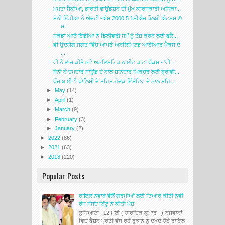
ਮਮਤਾ ਸੈਕੀਆ, ਭਾਰਤੀ ਫਾਊਂਡੇਸ਼ਨ ਦੀ ਮੁੱਖ ਕਾਰਜਕਾਰੀ ਅਧਿਕਾ...
ਸੋਨੀ ਇੰਡੀਆ ਨੇ ਐਚਟੀ -ਐਸ 2000 5.1ਸੀਐਚ ਡੌਲਬੀ ਐਟਮਸ ®
ਸ...
ਸਕੌਡਾ ਆਟੋ ਇੰਡੀਆ ਨੇ ਡਿਲੀਵਰੀ ਸਮੇਂ ਨੂੰ ਤੇਜ਼ ਕਰਨ ਲਈ ਫਲੈ...
ਵੀ ਉਦਯੋਗ ਜਗਤ ਵਿੱਚ ਆਪਣੇ ਅਨਲਿਮਿਟਡ ਆਈਆਰ ਪੈਕਸ ਦੇ
...
ਵੀ ਨੇ ਲਾਂਚ ਕੀਤੇ ਨਵੇਂ ਅਨਲਿਮਟਿਡ ਨਾਈਟ ਡਾਟਾ ਪੈਕਸ - 'ਵੀ...
ਸੋਨੀ ਨੇ ਦਮਦਾਰ ਸਾਊਂਡ ਦੇ ਨਾਲ ਸ਼ਾਨਦਾਰ ਪਿਕਚਰ ਲਈ ਬ੍ਰਾਵੀ...
ਪੰਜਾਬ ਈਵੀ ਪਾੱਲਿਸੀ ਦੇ ਤਹਿਤ ਰੋਚਕ ਇੰਸੈਂਟਿਵ ਦੇ ਨਾਲ ਮਹਿ...
►
May
(14)
►
April
(1)
►
March
(9)
►
February
(3)
►
January
(2)
►
2022
(86)
►
2021
(63)
►
2018
(220)
Popular Posts
ਰਾਇਲ ਨਵਾਬ ਵੱਲੋਂ ਗਰਮੀਆਂ ਲਈ ਤਿਆਰ ਕੀਤੀ ਨਵੀਂ
ਰੇਂਜ ਸੰਸਦ ਬਿੱਟੂ ਨੇ ਕੀਤੀ ਪੇਸ਼
ਲੁਧਿਆਣਾ , 12 ਮਈ ( ਹਾਰਦਿਕ ਕੁਮਾਰ )-ਨੌਜਵਾਨਾਂ
ਵਿਚ ਫੈਸ਼ਨ ਪ੍ਰਤੀ ਵੱਧ ਰਹੇ ਰੁਝਾਨ ਨੂੰ ਦੇਖਦੇ ਹੋਏ ਰਾਇਲ