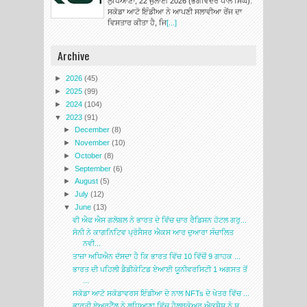
ਲੁਧਿਆਣਾ, 22 ਜੁਲਾਈ 2026 (ਭਗਵਿੰਦਰ ਪਾਲ ਸਿੰਘ):
ਸਕੋਡਾ ਆਟੋ ਇੰਡੀਆ ਨੇ ਆਪਣੀ ਸਲਾਵੀਆ ਰੇਂਜ ਦਾ
ਵਿਸਤਾਰ ਕੀਤਾ ਹੈ, ਜਿ
[...]
Archive
►
2026
(45)
►
2025
(99)
►
2024
(104)
▼
2023
(91)
►
December
(8)
►
November
(10)
►
October
(8)
►
September
(6)
►
August
(5)
►
July
(12)
▼
June
(13)
ਵੀ ਐਫ ਐਸ ਗਲੋਬਲ ਨੇ ਭਾਰਤ ਦੇ ਵਿੱਚ ਚਾਰ ਰੈਡਿਸਨ ਹੋਟਲ ਗਰੁ...
ਸੋਨੀ ਨੇ ਕਾਗਨਿਟਿਵ ਪ੍ਰੋਸੈਸਰ ਐਕਸ ਆਰ ਦੁਆਰਾ ਸੰਚਾਲਿਤ
ਨਵੀ...
ਤਾਜ਼ਾ ਅਧਿਐਨ ਦੱਸਦਾ ਹੈ ਕਿ ਭਾਰਤ ਵਿੱਚ 10 ਵਿੱਚੋਂ 9 ਗਾਹਕ ...
ਭਾਰਤ ਦੀ ਪਹਿਲੀ ਡੈਡੀਕੇਟਿਡ ਏਆਈ ਯੂਨੀਵਰਸਿਟੀ 1 ਅਗਸਤ ਤੋਂ
...
ਸਕੋਡਾ ਆਟੋ ਸਕੋਡਾਵਰਸ ਇੰਡੀਆ ਦੇ ਨਾਲ NFTs ਦੇ ਖੇਤਰ ਵਿੱਚ ...
ਭਾਰਤੀ ਏਅਰਟੈੱਲ ਨੇ ਲੁਧਿਆਣਾ ਵਿੱਚ ਹੈਲਥਕੇਅਰ ਐਕਸੈਸ ਨੂੰ ਸ...