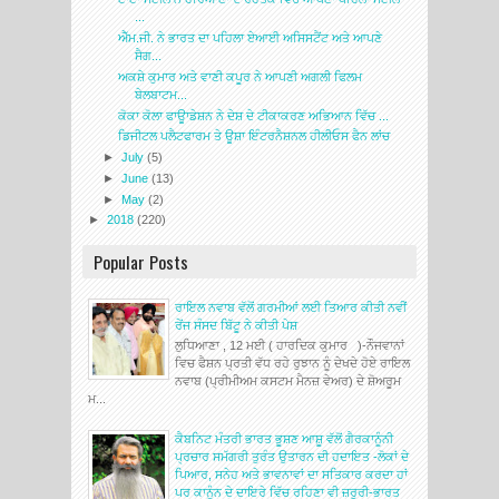
...
ਐੱਮ.ਜੀ. ਨੇ ਭਾਰਤ ਦਾ ਪਹਿਲਾ ਏਆਈ ਅਸਿਸਟੈਂਟ ਅਤੇ ਆਪਣੇ
ਸੈਗ...
ਅਕਸ਼ੇ ਕੁਮਾਰ ਅਤੇ ਵਾਣੀ ਕਪੂਰ ਨੇ ਆਪਣੀ ਅਗਲੀ ਫਿਲਮ
ਬੇਲਬਾਟਮ...
ਕੋਕਾ ਕੋਲਾ ਫਾਊਾਡੇਸ਼ਨ ਨੇ ਦੇਸ਼ ਦੇ ਟੀਕਾਕਰਣ ਅਭਿਆਨ ਵਿੱਚ ...
ਡਿਜੀਟਲ ਪਲੈਟਫਾਰਮ ਤੇ ਊਸ਼ਾ ਇੰਟਰਨੈਸ਼ਨਲ ਹੀਲੀਓਸ ਫੈਨ ਲਾਂਚ
►
July
(5)
►
June
(13)
►
May
(2)
►
2018
(220)
Popular Posts
ਰਾਇਲ ਨਵਾਬ ਵੱਲੋਂ ਗਰਮੀਆਂ ਲਈ ਤਿਆਰ ਕੀਤੀ ਨਵੀਂ
ਰੇਂਜ ਸੰਸਦ ਬਿੱਟੂ ਨੇ ਕੀਤੀ ਪੇਸ਼
ਲੁਧਿਆਣਾ , 12 ਮਈ ( ਹਾਰਦਿਕ ਕੁਮਾਰ )-ਨੌਜਵਾਨਾਂ
ਵਿਚ ਫੈਸ਼ਨ ਪ੍ਰਤੀ ਵੱਧ ਰਹੇ ਰੁਝਾਨ ਨੂੰ ਦੇਖਦੇ ਹੋਏ ਰਾਇਲ
ਨਵਾਬ (ਪ੍ਰੀਮੀਅਮ ਕਸਟਮ ਮੈਨਜ਼ ਵੇਅਰ) ਦੇ ਸ਼ੋਅਰੂਮ
ਮ...
ਕੈਬਨਿਟ ਮੰਤਰੀ ਭਾਰਤ ਭੂਸ਼ਣ ਆਸ਼ੂ ਵੱਲੋਂ ਗੈਰਕਾਨੂੰਨੀ
ਪ੍ਰਚਾਰ ਸਮੱਗਰੀ ਤੁਰੰਤ ਉਤਾਰਨ ਦੀ ਹਦਾਇਤ -ਲੋਕਾਂ ਦੇ
ਪਿਆਰ, ਸਨੇਹ ਅਤੇ ਭਾਵਨਾਵਾਂ ਦਾ ਸਤਿਕਾਰ ਕਰਦਾ ਹਾਂ
ਪਰ ਕਾਨੂੰਨ ਦੇ ਦਾਇਰੇ ਵਿੱਚ ਰਹਿਣਾ ਵੀ ਜ਼ਰੂਰੀ-ਭਾਰਤ