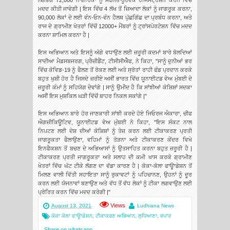
ਲਗਭਗ 72,000 ਨਾਗਰਿਕਾਂ ਨੂੰ ਸਫਲਤਾਪੂਰਵਕ ਰਜਿਸਟ੍ਰੇਸ਼ਨ ਕਰਨ ਵਿੱਚ
ਮਦਦ ਕੀਤੀ ਜਾਵੇਗੀ | ਇਸ ਵਿੱਚ 4 ਲੱਖ ਤੋਂ ਜ਼ਿਆਦਾ ਲੋਕਾਂ ਨੂੰ ਜਾਗਰੂਕ ਕਰਨਾ,
90,000 ਲੋਕਾਂ ਦੇ ਲਈ ਵੰਨ-ਓਨ-ਵੰਨ ਹੈਲਥ ਪੁੱਛਗਿੱਛ ਦਾ ਪ੍ਰਬੰਧ ਕਰਨਾ, ਅਤੇ
ਰਾਜ ਦੇ ਗ੍ਰਾਮੀਣ ਖੇਤਰਾਂ ਵਿੱਚੋਂ 12000+ ਮੈਂਬਰਾਂ ਨੂੰ ਟ੍ਰਾਂਸਪੋਰਟੇਸ਼ਨ ਵਿੱਚ ਮਦਦ
ਕਰਨਾ ਸ਼ਾਮਿਲ ਕਰਨਾ ਹੈ |
ਇਸ ਅਭਿਆਨ ਅਤੇ ਇਸਨੂੰ ਅੱਗੇ ਵਧਾਉਣ ਲਈ ਜ਼ਰੂਰੀ ਕਦਮਾਂ ਬਾਰੇ ਬੋਲਦਿਆਂ
ਸਾਦੀਆ ਮੈਡਸਬਜਰਗ, ਪ੍ਰੈਜ਼ੀਡੈਂਟ, ਟੀਸੀਸੀਐੈਫ, ਨੇ ਕਿਹਾ, "ਸਾਨੂੰ ਦੁਨੀਆਂ ਭਰ
ਵਿੱਚ ਕੋਵਿਡ-19 ਨੂੰ ਫੈਲਣ ਤੋਂ ਰੋਕਣ ਲਈ ਅਤੇ ਸ੍ਰੋਤਾਂ ਰਾਹੀ ਫੰਡ ਪ੍ਰਦਾਨ ਕਰਕੇ
ਬਹੁਤ ਖੁਸ਼ੀ ਹੋਰ ਹੈ ਜਿਸਦੇ ਜ਼ਰੀਏ ਅਸੀਂ ਭਾਰਤ ਵਿੱਚ ਯੂਨਾਈਟਡ ਵੇਅ ਮੁੰਬਈ ਦੇ
ਜ਼ਰੂਰੀ ਕੰਮਾਂ ਨੂੰ ਸਹਿਯੋਗ ਦੇਵਾਂਗੇ | ਸਾਨੂੰ ਉਮੀਦ ਹੈ ਕਿ ਸਾਂਝੀਆਂ ਕੋਸ਼ਿਸ਼ਾਂ ਸਦਕਾ
ਅਸੀਂ ਇਸ ਮੁਸ਼ਕਿਲ ਘੜੀ ਵਿੱਚੋਂ ਬਾਹਰ ਨਿਕਲ ਸਕਾਂਗੇ |"
ਇਸ ਅਭਿਆਨ ਬਾਰੇ ਹੋਰ ਜਾਣਕਾਰੀ ਸਾਂਝੀ ਕਰਦੇ ਹੋਏ ਜਿਓਰਜ ਐਕਾਰਾ, ਚੀਫ
ਐਗਜ਼ੀਕਿਊਟਿਵ, ਯੂਨਾਈਟਡ ਵੇਅ ਮੁੰਬਈ ਨੇ ਕਿਹਾ, "ਇਸ ਸੰਕਟ ਨਾਲ
ਨਿਪਟਣ ਲਈ ਦੇਸ਼ ਦੀਆਂ ਕੋਸ਼ਿਸ਼ਾਂ ਨੂੰ ਤੇਜ਼ ਕਰਨ ਲਈ ਟੀਕਾਕਰਣ ਪ੍ਰਤੀ
ਜਾਗਰੂਕਤਾ ਫੈਲਾਉਣਾ, ਵਹਿਮਾਂ ਨੂੰ ਤੋੜਨਾ ਅਤੇ ਟੀਕਾਕਰਣ ਕੇਂਦਰ ਵਿਖੇ
ਇਨਫੈਕਸ਼ਨ ਤੋਂ ਬਚਣ ਦੇ ਅਭਿਆਸਾਂ ਨੂੰ ਉਤਸਾਹਿਤ ਕਰਨਾ ਬਹੁਤ ਜ਼ਰੂਰੀ ਹੈ |
ਟੀਕਾਕਰਣ ਪ੍ਰਤੀ ਜਾਗਰੂਕਤਾ ਅਤੇ ਸਲਾਹ ਦੀ ਕਮੀ ਖਾਸ ਕਰਕੇ ਗ੍ਰਾਮੀਣ
ਖੇਤਰਾਂ ਵਿੱਚ ਘੱਟ ਟੀਕੇ ਲੱਗਣ ਦਾ ਵੱਡਾ ਕਾਰਣ ਹੈ | ਕੋਕਾ-ਕੋਲਾ ਫਾਊਾਡੇਸ਼ਨ ਤੋਂ
ਮਿਲਣ ਵਾਲੀ ਵਿੱਤੀ ਸਹਾਇਤਾ ਸਾਨੂੰ ਰੁਕਾਵਟਾਂ ਨੂੰ ਪਹਿਚਾਨਣ, ਉਹਨਾਂ ਨੂੰ ਦੂਰ
ਕਰਨ ਲਈ ਯੋਜਨਾਵਾਂ ਬਣਾਉਣ ਅਤੇ ਵੱਧ ਤੋਂ ਵੱਧ ਲੋਕਾਂ ਨੂੰ ਟੀਕਾ ਲਗਵਾਉਣ ਲਈ
ਪ੍ਰੇਰਿਤ ਕਰਨ ਵਿੱਚ ਮਦਦ ਕਰੇਗੀ |"
Views
August 13, 2021
Ludhiana News
ਕੋਕਾ ਕੋਲਾ ਫਾਊਾਡੇਸ਼ਨ
,
ਟੀਕਾਕਰਣ ਅਭਿਆਨ
,
ਲੁਧਿਆਣਾ
,
ਵਪਾਰ
Share on whatsapp