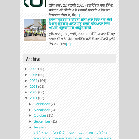
ਲੁਧਿਆਣਾ, 22 ਜੁਲਾਈ 2026 (ਭਗਵਿੰਦਰ ਪਾਲ ਸਿੰਘ):
ਸਕੋਡਾ ਆਟੋ ਇੰਡੀਆ ਨੇ ਆਪਣੀ ਸਲਾਵੀਆ ਰੇਂਜ ਦਾ
ਵਿਸਤਾਰ ਕੀਤਾ ਹੈ, ਜਿ
[...]
ਨੁਵੋਕੋ ਵਿਸਟਾਸ ਨੇ ਉੱਤਰੀ ਲੁਧਿਆਣਾ ਵਿੱਚ ਨਵਾਂ ਰੈਡੀ-
ਮਿਕਸ ਕੰਕਰੀਟ ਪਲਾਂਟ ਸ਼ੁਰੂ ਕਰਕੇ ਲੁਧਿਆਣਾ ਵਿੱਚ
ਆਪਣੀ ਮੌਜੂਦਗੀ ਹੋਰ ਮਜ਼ਬੂਤ ਕੀਤੀ
ਲੁਧਿਆਣਾ, 18 ਜੁਲਾਈ, 2026 (ਭਗਵਿੰਦਰ ਪਾਲ ਸਿੰਘ):
ਭਾਰਤ ਦੀ ਭਰੋਸੇਯੋਗ ਬਿਲਡਿੰਗ ਮਟੀਰੀਅਲ ਕੰਪਨੀ ਨੁਵੋਕੋ
ਵਿਸਟਾਸ ਕਾਰ
[...]
Archive
►
2026
(45)
►
2025
(99)
►
2024
(104)
►
2023
(91)
►
2022
(86)
▼
2021
(63)
►
December
(7)
►
November
(6)
►
October
(13)
►
September
(11)
▼
August
(6)
3 ਐਸੇਟ ਕਲਾਸ ਵਿੱਚ ਨਿਵੇਸ਼ ਕਰਨ ਦਾ ਲਾਭ ਪ੍ਰਾਪਤ ਕਰੋ ਇੱਕ ...
ਟਾਟਾ ਸਟੀਲ ਨੇ ਹਰਿਆਣਾ ਦੇ ਰੋਹਤਕ ਵਿੱਚ ਆਪਣਾ ਪਹਿਲਾ ਸਟੀਲ