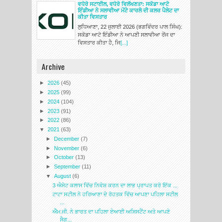
ਵਧੇਰੇ ਸਟਾਈਲ, ਵਧੇਰੇ ਵਿਲੱਖਣਤਾ: ਸਕੋਡਾ ਆਟੋ
ਇੰਡੀਆ ਨੇ ਸਲਾਵੀਆ ਮੋਂਟੇ ਕਾਰਲੋ ਦੀ ਕਲਰ ਪੈਲੇਟ ਦਾ
ਕੀਤਾ ਵਿਸਤਾਰ
ਲੁਧਿਆਣਾ, 22 ਜੁਲਾਈ 2026 (ਭਗਵਿੰਦਰ ਪਾਲ ਸਿੰਘ):
ਸਕੋਡਾ ਆਟੋ ਇੰਡੀਆ ਨੇ ਆਪਣੀ ਸਲਾਵੀਆ ਰੇਂਜ ਦਾ
ਵਿਸਤਾਰ ਕੀਤਾ ਹੈ, ਜਿ
[...]
Archive
►
2026
(45)
►
2025
(99)
►
2024
(104)
►
2023
(91)
►
2022
(86)
▼
2021
(63)
►
December
(7)
►
November
(6)
►
October
(13)
►
September
(11)
▼
August
(6)
3 ਐਸੇਟ ਕਲਾਸ ਵਿੱਚ ਨਿਵੇਸ਼ ਕਰਨ ਦਾ ਲਾਭ ਪ੍ਰਾਪਤ ਕਰੋ ਇੱਕ ...
ਟਾਟਾ ਸਟੀਲ ਨੇ ਹਰਿਆਣਾ ਦੇ ਰੋਹਤਕ ਵਿੱਚ ਆਪਣਾ ਪਹਿਲਾ ਸਟੀਲ
...
ਐੱਮ.ਜੀ. ਨੇ ਭਾਰਤ ਦਾ ਪਹਿਲਾ ਏਆਈ ਅਸਿਸਟੈਂਟ ਅਤੇ ਆਪਣੇ
ਸੈਗ...