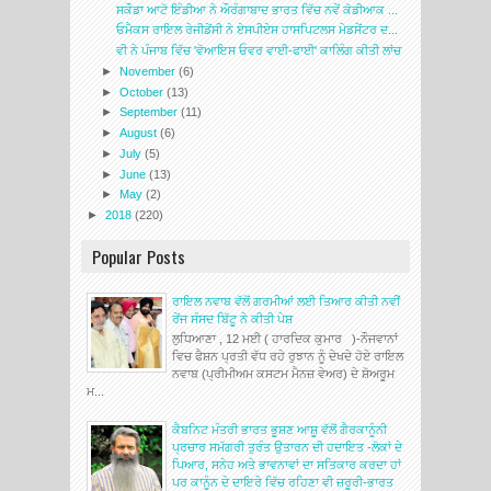
ਸਕੌਡਾ ਆਟੋ ਇੰਡੀਆ ਨੇ ਔਰੰਗਾਬਾਦ ਭਾਰਤ ਵਿੱਚ ਨਵੇਂ ਕੋਡੀਆਕ ...
ਓਮੈਕਸ ਰਾਇਲ ਰੇਜੀਡੇਂਸੀ ਨੇ ਏਸਪੀਏਸ ਹਾਸਪਿਟਲਸ ਮੇਡਸੇਂਟਰ ਦ...
ਵੀ ਨੇ ਪੰਜਾਬ ਵਿੱਚ 'ਵੋਆਇਸ ਓਵਰ ਵਾਈ-ਫਾਈ' ਕਾਲਿੰਗ ਕੀਤੀ ਲਾਂਚ
►
November
(6)
►
October
(13)
►
September
(11)
►
August
(6)
►
July
(5)
►
June
(13)
►
May
(2)
►
2018
(220)
Popular Posts
ਰਾਇਲ ਨਵਾਬ ਵੱਲੋਂ ਗਰਮੀਆਂ ਲਈ ਤਿਆਰ ਕੀਤੀ ਨਵੀਂ
ਰੇਂਜ ਸੰਸਦ ਬਿੱਟੂ ਨੇ ਕੀਤੀ ਪੇਸ਼
ਲੁਧਿਆਣਾ , 12 ਮਈ ( ਹਾਰਦਿਕ ਕੁਮਾਰ )-ਨੌਜਵਾਨਾਂ
ਵਿਚ ਫੈਸ਼ਨ ਪ੍ਰਤੀ ਵੱਧ ਰਹੇ ਰੁਝਾਨ ਨੂੰ ਦੇਖਦੇ ਹੋਏ ਰਾਇਲ
ਨਵਾਬ (ਪ੍ਰੀਮੀਅਮ ਕਸਟਮ ਮੈਨਜ਼ ਵੇਅਰ) ਦੇ ਸ਼ੋਅਰੂਮ
ਮ...
ਕੈਬਨਿਟ ਮੰਤਰੀ ਭਾਰਤ ਭੂਸ਼ਣ ਆਸ਼ੂ ਵੱਲੋਂ ਗੈਰਕਾਨੂੰਨੀ
ਪ੍ਰਚਾਰ ਸਮੱਗਰੀ ਤੁਰੰਤ ਉਤਾਰਨ ਦੀ ਹਦਾਇਤ -ਲੋਕਾਂ ਦੇ
ਪਿਆਰ, ਸਨੇਹ ਅਤੇ ਭਾਵਨਾਵਾਂ ਦਾ ਸਤਿਕਾਰ ਕਰਦਾ ਹਾਂ
ਪਰ ਕਾਨੂੰਨ ਦੇ ਦਾਇਰੇ ਵਿੱਚ ਰਹਿਣਾ ਵੀ ਜ਼ਰੂਰੀ-ਭਾਰਤ