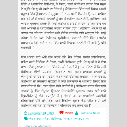
ਇੰਡੀਆ ਪ੍ਰਾਇਵੇਟ ਲਿਮਿਟੇਡ, ਨੇ ਕਿਹਾ, "ਨਵੀਂ ਕੋਡੀਆਕ ਭਾਰਤ ਵਿੱਚ ਸਮੂਹ
ਦੇ ਸਮੁੱਚੇ ਐੱਸ.ਯੂ.ਵੀ ਹਮਲੇ ਦਾ ਹਿੱਸਾ ਹੈ | ਔਰੰਗਾਬਾਦ ਵਿੱਚ ਸਾਡੀ ਵਿਸ਼ਵ-ਪੱਧਰੀ
ਸਹੂਲਤ ਵਿੱਚ ਉਤਪਾਦਨ ਦੀ ਸ਼ੁਰੂਆਤ ਦੇ ਨਾਲ, ਅਸੀਂ ਇੱਕ ਹੋਰ ਉਤਪਾਦ ਸ਼ਾਮਿਲ
ਕਰ ਰਹੇ ਹਾਂ ਜੋ ਭਾਰਤੀ ਗਾਹਕਾਂ ਨੂੰ ਸਭ ਤੋਂ ਵਧੀਆ ਤਕਨਾਲੋਜੀ, ਸੁਰੱਖਿਆ ਅਤੇ
ਆਰਾਮ ਪ੍ਰਦਾਨ ਕਰਦਾ ਹੈ | ਨਵੀਂ ਕੋਡੀਆਕ ਭਾਰਤੀ ਗਾਹਕਾਂ ਦੀ ਲਗਾਤਾਰ ਵਧ
ਰਹੀ ਆਬਾਦੀ ਨੂੰ ਆਕਰਸ਼ਿਤ ਕਰੇਗੀ ਜੋ ਇੱਕ ਵੱਡੀ, ਆਲੀਸ਼ਾਨ ਐੱਸ.ਯੂ.ਵੀ ਦੀ
ਤਲਾਸ਼ ਕਰ ਰਹੇ ਹਨ, ਜੋ ਸ਼ਹਿਰ ਅਤੇ ਵੀਕੈਂਡ ਡਰਾਈਵ ਲਈ ਅਨੁਕੂਲ ਹੋਵੇ | ਸਾਨੂੰ
ਭਰੋਸਾ ਹੈ ਕਿ ਨਵਾਂ ਕੋਡੀਆਕ ਪ੍ਰੀਮੀਅਮ ਲਗਜ਼ਰੀ ਹਿੱਸੇ ਵਿੱਚ ਮਾਪਦੰਡ
ਸਥਾਪਤ ਕਰੇਗੀ ਅਤੇ ਭਾਰਤ ਵਿੱਚ ਸਾਡੀ ਵਿਕਾਸ ਰਣਨੀਤੀ ਦੀ ਗਤੀ ਨੂੰ ਅੱਗੇ
ਵਧਾਏਗੀ |"
ਇਸ ਘੋਸ਼ਣਾ ਬਾਰੇ ਅੱਗੇ ਗੱਲ ਕਰਦੇ ਹੋਏ, ਜ਼ੈਕ ਹੋਲਿਸ, ਬ੍ਰਾਂਡ ਡਾਇਰੈਕਟਰ,
ਸਕੌਡਾ ਆਟੋ ਇੰਡੀਆ, ਨੇ ਕਿਹਾ, "ਨਵੀਂ ਕੋਡੀਆਕ ਦੂਜੀ ਐੱਸ.ਯੂ.ਵੀ ਹੈ ਜੋ ਇਸ
ਸਾਲ ਸਕੌਡਾ ਦੁਆਰਾ ਭਾਰਤ ਵਿੱਚ ਪੇਸ਼ ਕੀਤੀ ਗਈ ਹੈ | ਸਾਡਾ ਮੰਨਣਾ ਹੈ ਕਿ ਨਵੀਂ
ਕੋਡੀਆਕ ਦੀਆਂ ਪੇਸ਼ਕਸ਼ਾਂ, ਡਿਜ਼ਾਈਨ ਅਤੇ ਸੁਹਜ ਸ਼ਾਸਤਰ ਮਾਹਰਾਂ ਨੂੰ
ਐੱਸ.ਯੂ.ਵੀ ਦੀ ਹੋਰ ਵੀ ਪ੍ਰਸ਼ੰਸਾ ਕਰਨ ਲਈ ਉਤੇਜਿਤ ਕਰਨਗੇ | ਸਾਲਾਂ ਦੌਰਾਨ,
ਕੋਡੀਆਕ ਦੀ ਸ਼ਾਨਦਾਰ ਸਫਲਤਾ ਨੇ ਸਾਡੇ ਲੋਕਾਚਾਰਾਂ ਦੇ ਅਨੁਸਾਰ ਸਿਰਫ ਇਹ
ਵਾਧਾ ਕੀਤਾ ਹੈ ਕਿ ਪਾਵਰ ਸੁੰਦਰ ਹੋਣੀ ਚਾਹੀਦੀ ਹੈ | ਕੋਡੀਆਕ ਭਾਰਤ ਵਿੱਚ ਸਾਡੇ
ਗਾਹਕਾਂ ਨੂੰ ਇੱਕ ਸੰਪੂਰਨ ਉਤਪਾਦ ਪੋਰਟਫੋਲੀਓ ਪ੍ਰਦਾਨ ਕਰਨ ਲਈ ਸਾਡੇ
ਦਿ੍ਸ਼ਟੀਕੋਣ ਨੂੰ ਅੱਗੇ ਵਧਾਉਂਦੀ ਹੈ | ਸੰਭਾਵੀ ਗਾਹਕ ਆਪਣੀਆਂ ਨਜ਼ਦੀਕੀ
ਡੀਲਰਸ਼ਿਪਾਂ ਉੱਤੇ ਜਾਂ ਸਕੌਡਾ ਆਟੋ ਇੰਡੀਆ ਬ੍ਰਾਂਡ ਵੈੱਬਸਾਈਟ ਰਾਹੀਂ ਨਵੇਂ
ਕੋਡੀਆਕ ਲਈ ਆਪਣੀ ਦਿਲਚਸਪੀ ਰਜਿਸਟਰ ਕਰ ਸਕਦੇ ਹਨ |"
Views
December 13, 2021
Ludhiana News
ਔਰੰਗਾਬਾਦ
,
ਸਕੌਡਾ
,
ਕੋਡੀਆਕ
,
ਪੰਜਾਬ
,
ਲੁਧਿਆਣਾ
,
ਵਪਾਰ
Share on whatsapp