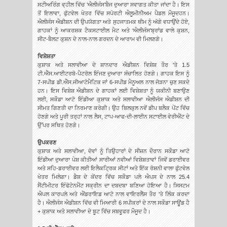
ਸਟੀਅਰਿੰਗ ਵ੍ਹੀਲ ਵਿੱਚ ‘ਐਲੀਜੰਸ’ਬੈਜ ਦੁਆਰਾ ਸਵਾਗਤ ਕੀਤਾ ਜਾਂਦਾ ਹੈ। ਇਸ
ਤੋਂ ਇਲਾਵਾ, ਫੁੱਟਵੇਲ ਖੇਤਰ ਵਿੱਚ ਸਪੋਰਟੀ ਐਲੂਮੀਨੀਅਮ ਪੈਡਲ ਮੌਜੂਦਹਨ।
ਐਲੀਜੰਸ ਐਡੀਸ਼ਨ ਦੀ ਉਪਯੋਗਤਾ ਅਤੇ ਸੁਹਜਾਤਮਕ ਥੀਮ ਨੂੰ ਅੱਗੇ ਵਧਾਉਂਦੇ ਹੋਏ,
ਗਾਹਕਾਂ ਨੂੰ ਆਕਰਸ਼ਕ ਟੈਕਸਟਾਈਲ ਮੈਟ ਅਤੇ ‘ਐਲੀਜੰਸ’ਬ੍ਰਾਂਡ ਵਾਲੇ ਕੁਸ਼ਨ,
ਸੀਟ-ਬੈਲਟ ਕੁਸ਼ਨ ਦੇ ਨਾਲ-ਨਾਲ ਗਰਦਨ ਦੇ ਆਰਾਮ ਵੀ ਮਿਲਣਗੇ।
ਵਿਸ਼ੇਸ਼ਤਾ
ਕੁਸ਼ਾਕ ਅਤੇ ਸਲਾਵੀਆ ਦੇ ਸ਼ਾਨਦਾਰ ਐਡੀਸ਼ਨ ਵਿਸ਼ੇਸ਼ ਤੌਰ 'ਤੇ 1.5
ਟੀ.ਐੱਸ.ਆਈਟਰਬੋ-ਪੈਟਰੋਲ ਇੰਜਣ ਦੁਆਰਾ ਸੰਚਾਲਿਤ ਹੋਣਗੇ। ਗਾਹਕ ਇਸ ਨੂੰ
7-ਸਪੀਡ ਡੀ.ਐੱਸ.ਜੀਆਟੋਮੈਟਿਕ ਜਾਂ 6-ਸਪੀਡ ਮੈਨੂਅਲ ਨਾਲ ਜੋੜਨਾ ਚੁਣ ਸਕਦੇ
ਹਨ। ਇਸ ਵਿਸ਼ੇਸ਼ ਐਡੀਸ਼ਨ ਦੇ ਗਾਹਕਾਂ ਲਈ ਵਿਸ਼ੇਸ਼ਤਾ ਨੂੰ ਯਕੀਨੀ ਬਣਾਉਣ
ਲਈ, ਸਕੌਡਾ ਆਟੋ ਇੰਡੀਆ ਕੁਸ਼ਾਕ ਅਤੇ ਸਲਾਵੀਆ ਐਲੀਜੰਸ ਐਡੀਸ਼ਨ ਦੀ
ਸੀਮਤ ਗਿਣਤੀ ਦਾ ਨਿਰਮਾਣ ਕਰੇਗੀ। ਉਹ ਬਿਲਕੁਲ ਨਵੇਂ ਡੀਪ ਬਲੈਕ ਪੇਂਟ ਵਿੱਚ
ਹੋਣਗੇ ਅਤੇ ਪੂਰੀ ਤਰ੍ਹਾਂ ਨਾਲ ਲੈਸ, ਟਾਪ-ਆਫ-ਦੀ-ਲਾਈਨ ਸਟਾਈਲ ਵੇਰੀਐਂਟ ਦੇ
ਉੱਪਰ ਸਥਿਤ ਹੋਣਗੇ।
ਉਪਕਰਣ
ਕੁਸ਼ਾਕ ਅਤੇ ਸਲਾਵੀਆ, ਦੋਵਾਂ ਨੂੰ ਤਿਉਹਾਰਾਂ ਦੇ ਸੀਜ਼ਨ ਦੌਰਾਨ ਸਕੌਡਾ ਆਟੋ
ਇੰਡੀਆ ਦੁਆਰਾ ਪੇਸ਼ ਕੀਤੀਆਂ ਸਾਰੀਆਂ ਨਵੀਆਂ ਵਿਸ਼ੇਸ਼ਤਾਵਾਂ ਜਿਵੇਂ ਡਰਾਈਵਰ
ਅਤੇ ਸਹਿ-ਡਰਾਈਵਰ ਲਈ ਇਲੈਕਟ੍ਰਿਕ ਸੀਟਾਂ ਅਤੇ ਇੱਕ ਰੋਸ਼ਨੀ ਵਾਲਾ ਫੁੱਟਵੇਲ
ਖੇਤਰ ਮਿਲੇਗਾ। ਡੈਸ਼ ਦੇ ਕੇਂਦਰ ਵਿੱਚ ਸਕੌਡਾ ਪਲੇ ਐਪਸ ਦੇ ਨਾਲ 25.4
ਸੈਂਟੀਮੀਟਰ ਇੰਫੋਟੇਨਮੈਂਟ ਸਕ੍ਰੀਨ ਦਾ ਦਬਦਬਾ ਬਣਿਆ ਹੋਇਆ ਹੈ। ਸਿਸਟਮ
ਐਪਲ ਕਾਰਪਲੇ ਅਤੇ ਐਂਡਰਾਇਡ ਆਟੋ ਨਾਲ ਵਾਇਰਲੈੱਸ ਤੌਰ 'ਤੇ ਲਿੰਕ ਕਰਦਾ
ਹੈ। ਐਲੀਜੰਸ ਐਡੀਸ਼ਨ ਵਿੱਚ ਵੀ ਮਿਆਰੀ 6 ਸਪੀਕਰਾਂ ਦੇ ਨਾਲ ਸਕੌਡਾ ਸਾਊਂਡ ਹੈ
+ ਕੁਸ਼ਾਕ ਅਤੇ ਸਲਾਵੀਆ ਦੇ ਬੂਟ ਵਿੱਚ ਸਬਵੂਫਰ ਮੌਜੂਦ ਹੈ।