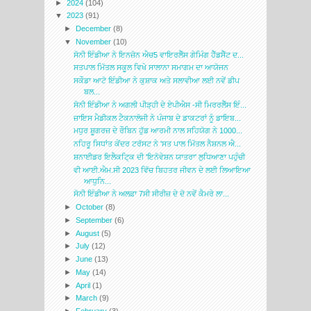
►
2024
(104)
▼
2023
(91)
►
December
(8)
▼
November
(10)
ਸੋਨੀ ਇੰਡੀਆ ਨੇ ਇਨਜ਼ੋਨ ਐਚ5 ਵਾਇਰਲੈੱਸ ਗੇਮਿੰਗ ਹੈੱਡਸੈੱਟ ਦ...
ਸਤਪਾਲ ਮਿੱਤਲ ਸਕੂਲ ਵਿਖੇ ਸਾਲਾਨਾ ਸਮਾਗਮ ਦਾ ਆਯੋਜਨ
ਸਕੌਡਾ ਆਟੋ ਇੰਡੀਆ ਨੇ ਕੁਸ਼ਾਕ ਅਤੇ ਸਲਾਵੀਆ ਲਈ ਨਵੇਂ ਡੀਪ
ਬਲ...
ਸੋਨੀ ਇੰਡੀਆ ਨੇ ਅਗਲੀ ਪੀੜ੍ਹੀ ਦੇ ਏਪੀਐਸ -ਸੀ ਮਿਰਰਲੈੱਸ ਇੰ...
ਜ਼ਾਇਸ ਮੈਡੀਕਲ ਟੈਕਨਾਲੋਜੀ ਨੇ ਪੰਜਾਬ ਦੇ ਡਾਕਟਰਾਂ ਨੂੰ ਡਾਇਬ...
ਮਧੁਰ ਸ਼ੂਗਰਜ਼ ਦੇ ਰੌਬਿਨ ਹੁੱਡ ਆਰਮੀ ਨਾਲ ਸਹਿਯੋਗ ਨੇ 1000...
ਨਹਿਰੂ ਸਿਧਾਂਤ ਕੇਂਦਰ ਟਰੱਸਟ ਨੇ 'ਸਤ ਪਾਲ ਮਿੱਤਲ ਨੈਸ਼ਨਲ ਐ...
ਸ਼ਨਾਈਡਰ ਇਲੈਕਟਿ੍ਕ ਦੀ 'ਇਨੋਵੇਸ਼ਨ ਯਾਤਰਾ' ਲੁਧਿਆਣਾ ਪਹੁੰਚੀ
ਵੀ ਆਈ.ਐਮ.ਸੀ 2023 ਵਿੱਚ ਬਿਹਤਰ ਜੀਵਨ ਦੇ ਲਈ ਲਿਆਇਆ
ਆਧੁਨਿ...
ਸੋਨੀ ਇੰਡੀਆ ਨੇ ਅਲਫ਼ਾ 7ਸੀ ਸੀਰੀਜ਼ ਦੇ ਦੋ ਨਵੇਂ ਕੈਮਰੇ ਲਾ...
►
October
(8)
►
September
(6)
►
August
(5)
►
July
(12)
►
June
(13)
►
May
(14)
►
April
(1)
►
March
(9)