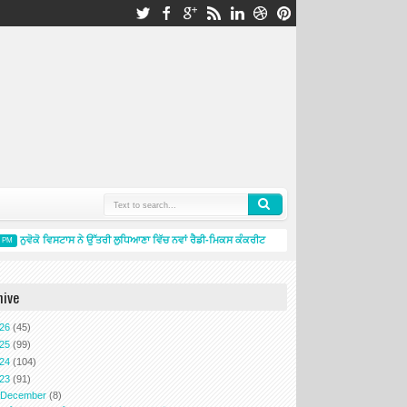
ਨੁਵੋਕੋ ਵਿਸਟਾਸ ਨੇ ਉੱਤਰੀ ਲੁਧਿਆਣਾ ਵਿੱਚ ਨਵਾਂ ਰੈਡੀ-ਮਿਕਸ ਕੰਕਰੀਟ ਪਲਾਂਟ ਸ਼ੁਰੂ ਕਰਕੇ ਲੁਧਿਆਣਾ ਵਿੱਚ ਆਪਣੀ 
hive
026
(45)
025
(99)
024
(104)
023
(91)
▼
December
(8)