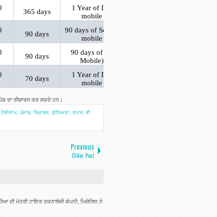
0
1 Year of Disney+ Hotstar
365 days
mobile subscription
0
90 days of Sony LIV premium
90 days
mobile subscription
0
90 days of Sun NXT (Tv +
90 days
Mobile) subscription
0
1 Year of Disney+ Hotstar
70 days
mobile subscription
ੇਂ ਪੈਕ ਦਾ ਰੀਚਾਰਜ ਕਰ ਸਕਦੇ ਹਨ।
ਟੈਲੀਕਾਮ
,
ਪੰਜਾਬ
,
ਰਿਚਾਰਜ
,
ਲੁਧਿਆਣਾ
,
ਵਪਾਰ
,
ਵੀ
Previous
Older Post
ਆ ਦੀ ਮੋਹਰੀ ਟਾਇਰ ਤਕਨਾਲੋਜੀ ਕੰਪਨੀ, ਮਿਸ਼ੇਲਿਨ ਨੇ