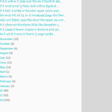
ਵੀ ਲੈ ਕੇ ਆਇਆ ਹੈ 3199 ਰੁਪਏ ਵਿੱਚ ਸਭ ਤੋਂ ਕਿਫਾਇਤੀ 365 ...
ਵੀ ਨੇ ਆਪਣੇ ਗਾਹਕਾਂ ਨੂੰ ਵਿਸ਼ਵ ਪੱਧਰੀ ਹਾਈਪਰ ਕੈਜ਼ੂਅਲ ਗੇ...
ਵੀ ਨੇ ਵੋਲਟੇ 'ਤੇ ਕਾਲਿੰਗ ਦਾ ਬਿਹਤਰੀਨ ਅਨੁਭਵ ਪ੍ਰਦਾਨ ਕਰਨ...
ਓਲਾ ਆਪਣੇ ਸਾਰੇ ਨਵੇਂ S1 X+ ਦੇ ਨਾਲ #EndICEAge ਵਿਚ ਲਿਆ...
ਸਕੌਡਾ ਆਟੋ ਇੰਡੀਆ 2024 ਵਿੱਚ ਕੀਮਤਾਂ ਵਿੱਚ ਲਗਭਗ 2% ਵਾਧਾ...
ਵੀ ਨੇ ਟ੍ਰੈਵਲ ਅਤੇ ਇੰਟਰਨੈਸ਼ਨਲ ਰੋਮਿੰਗ ਵਿੱਚ ਐਕਸਲੁਵਿਜ ਪ੍...
ਵੀ ਨੇ 23000 ਤੋਂ ਜ਼ਿਆਦਾ ਨੋਟਬੁਕਸ ਦਾ ਇਸਤੇਮਾਲ ਕਰਕੇ ਦੁਨ...
ਜੌਬ ਹੈ ਅਤੇ ਵੀ ਨੇ ਭਾਰਤ ਦੇ ਨੌਜਵਾਨਾਂ ਨੂੰ ਮਜ਼ਬੂਤ ਬਣਾਉਣ ...
►
November
(10)
►
October
(8)
►
September
(6)
►
August
(5)
►
July
(12)
►
June
(13)
►
May
(14)
►
April
(1)
►
March
(9)
►
February
(3)
►
January
(2)
022
(86)
021
(63)
018
(220)