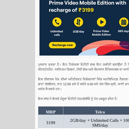
ਪ੍ਰਦਾਨ ਕਰਦਾ ਹੈ। ਇਹ ਨਿਵੇਕਲਾ ਓਟੀਟੀ ਲਾਭ ਇਹ ਯਕੀਨੀ ਬਣਾਉਂਦਾ ਹੈ ਕਿ
ਐਂਟਰਟੇਨਮੈਂਟ- ਨਵੀਨਤਮ ਫਿਲਮਾਂ, ਟੀਵੀ ਸ਼ੋਅ ਅਤੇ ਐਮਾਜ਼ਾਨ ਓਰਿਜਨਲਸ ਦਾ ਆਨ
ਇਸ ਰੀਚਾਰਜ ਪੈਕ ਦੀਆਂ ਅਤਿਰਿਕਤ ਵਿਸ਼ੇਸ਼ਤਾਵਾਂ ਵਿੱਚ ਅਨਲਿਮਿਟਡ ਨੈਸ਼ਨਲ 
ਡਾਟਾ ਰੋਲਓਵਰ, ਰਾਤ ​​12:00 ਵਜੇ ਤੋਂ ਸਵੇਰੇ 6:00 ਵਜੇ ਤੱਕ ਬਿੰਜ-ਫ੍ਰੀ, ਯਾਨੀ 
ਅਨੰਦ ਲੈ ਸਕਦੇ ਹਨ।
ਇਸ ਲਾਂਚ ਨੇ ਇਸਦੇ ਮੌਜੂਦਾ ਓਟੀਟੀ ਪੋਰਟਫੋਲੀਓ ਨੂੰ ਹੋਰ ਮਜ਼ਬੂਤ ਕੀਤਾ ਹੈ:
MRP
Telco
2GB/day + Unlimited Calls + 10
3199
SMS/day