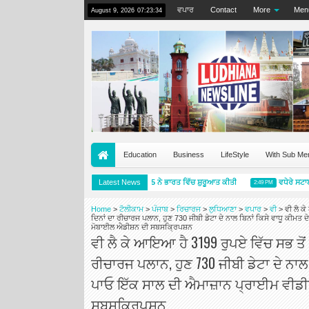
ਵਪਾਰ
Contact
More
Men
August 9, 2026
07:23:34
Education
Business
LifeStyle
With Sub Me
ਮਿਸ਼ੇਲਿਨ ਪ੍ਰਾਈਮੈਸੀ 5 ਨੇ ਭਾਰਤ ਵਿੱਚ ਸ਼ੁਰੂਆਤ ਕੀਤੀ
Latest News
ਵਧੇਰੇ ਸਟਾਈਲ,
5:57 PM
2:49 PM
Home
>
ਟੈਲੀਕਾਮ
>
ਪੰਜਾਬ
>
ਰਿਚਾਰਜ
>
ਲੁਧਿਆਣਾ
>
ਵਪਾਰ
>
ਵੀ
>
ਵੀ ਲੈ ਕ
ਦਿਨਾਂ ਦਾ ਰੀਚਾਰਜ ਪਲਾਨ, ਹੁਣ 730 ਜੀਬੀ ਡੇਟਾ ਦੇ ਨਾਲ ਬਿਨਾਂ ਕਿਸੇ ਵਾਧੂ ਕੀਮ
ਮੋਬਾਈਲ ਐਡੀਸ਼ਨ ਦੀ ਸਬਸਕ੍ਰਿਪਸ਼ਨ
ਵੀ ਲੈ ਕੇ ਆਇਆ ਹੈ 3199 ਰੁਪਏ ਵਿੱਚ ਸਭ ਤੋਂ
ਰੀਚਾਰਜ ਪਲਾਨ, ਹੁਣ 730 ਜੀਬੀ ਡੇਟਾ ਦੇ ਨਾਲ 
ਪਾਓ ਇੱਕ ਸਾਲ ਦੀ ਐਮਾਜ਼ਾਨ ਪ੍ਰਾਈਮ ਵੀਡ
ਸਬਸਕ੍ਰਿਪਸ਼ਨ