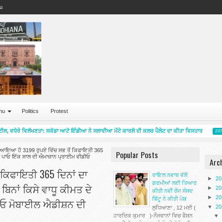
u
nu
Politics
Protest
 ਵਧੇਰੇ ਵਿਲੱਖਣਤਾ: ਸਕੋਡਾ ਆਟੋ ਇੰਡੀਆ ਨੇ ਸਲਾਵੀਆ ਮੋਂਟੇ ਕਾਰਲੋ ਦੀ ਕਲਰ ਪੈਲੇਟ ਦਾ ਕੀਤਾ ਵਿਸਤਾਰ
2:07 PM
ੇ ਆਇਆ ਹੈ 3199 ਰੁਪਏ ਵਿੱਚ ਸਭ ਤੋਂ ਕਿਫਾਇਤੀ 365
Popular Posts
ਤ ਦੇ ਪਾਓ ਇੱਕ ਸਾਲ ਦੀ ਐਮਾਜ਼ਾਨ ਪ੍ਰਾਈਮ ਵੀਡੀਓ
Arc
 ਕਿਫਾਇਤੀ 365 ਦਿਨਾਂ ਦਾ
ਰਾਇਲ ਨਵਾਬ ਵੱਲੋਂ
►
2
ਗਰਮੀਆਂ ਲਈ ਤਿਆਰ
ਬਿਨਾਂ ਕਿਸੇ ਵਾਧੂ ਕੀਮਤ ਦੇ
►
2
ਕੀਤੀ ਨਵੀਂ ਰੇਂਜ ਸੰਸਦ
►
2
ਬਿੱਟੂ ਨੇ ਕੀਤੀ ਪੇਸ਼
ੀਓ ਮੋਬਾਈਲ ਐਡੀਸ਼ਨ ਦੀ
▼
2
ਲੁਧਿਆਣਾ , 12 ਮਈ (
ਹਾਰਦਿਕ ਕੁਮਾਰ )-ਨੌਜਵਾਨਾਂ ਵਿਚ ਫੈਸ਼ਨ