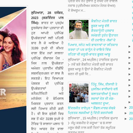
ਪ੍ਰਤੀ ਵੱਧ ਰਹੇ ਰੁਝਾਨ ਨੂੰ ਦੇਖਦੇ ਹੋਏ ਰਾਇਲ
ਨਵਾਬ (ਪ੍ਰੀਮੀਅਮ ਕਸਟਮ ਮੈਨਜ਼ ਵੇਅਰ)
ਦੇ ਸ਼ੋਅਰੂਮ ਮ...
ਲੁਧਿਆਣਾ, 28 ਦਸੰਬਰ,
2023 (ਭਗਵਿੰਦਰ ਪਾਲ
ਕੈਬਨਿਟ ਮੰਤਰੀ ਭਾਰਤ
ਸਿੰਘ):
ਭਾਰਤ ਦਾ ਪ੍ਰਮੁੱਖ
ਭੂਸ਼ਣ ਆਸ਼ੂ ਵੱਲੋਂ
ਦੂਰਸੰਚਾਰ ਸੇਵਾ ਪ੍ਰਦਾਤਾ ਵੀ
ਗੈਰਕਾਨੂੰਨੀ ਪ੍ਰਚਾਰ
ਹੁਣ ਆਪਣੇ ਪ੍ਰੀਪੇਡ
ਸਮੱਗਰੀ ਤੁਰੰਤ ਉਤਾਰਨ
ਉਪਭੋਗਤਾਵਾਂ ਲਈ ਪਹਿਲੀ
ਦੀ ਹਦਾਇਤ -ਲੋਕਾਂ ਦੇ
ਬਾਰ ਲੈ ਕੇ ਆਇਆ ਹੈ
ਪਿਆਰ, ਸਨੇਹ ਅਤੇ ਭਾਵਨਾਵਾਂ ਦਾ ਸਤਿਕਾਰ
3199 ਰੁਪਏ ਦੀ ਕੀਮਤ
ਕਰਦਾ ਹਾਂ ਪਰ ਕਾਨੂੰਨ ਦੇ ਦਾਇਰੇ ਵਿੱਚ
ਵਾਲਾ ਇੱਕ ਨਵਾਂ ਸਾਲਾਨਾ
ਰਹਿਣਾ ਵੀ ਜ਼ਰੂਰੀ-ਭਾਰਤ ਭੂਸ਼ਣ ਆਸ਼ੂ
ਪ੍ਰੀਪੇਡ ਰੀਚਾਰਜ
ਪੈਕ ,
ਲੁਧਿਆਣਾ , 24 ਅਪ੍ਰੈਲ ( ਹਾਰਦਿਕ ਕੁਮਾਰ
ਜਿਸ ਨਾਲ ਉਪਭੋਗਤਾ
)- ਨਵੇਂ ਬਣੇ ਕੈਬਨਿਟ ਮੰਤਰੀ ਸ੍ਰੀ ਭਾਰਤ
ਅਮੇਜ਼ਨ ਪ੍ਰਾਈਮ ਵੀਡੀਓ
ਭੂਸ਼ਣ ਆਸ਼ੂ ਨੇ ਉਨਾਂ ਦੇ ਕੈਬਨਿਟ ਮੰਤਰੀ
ਸਬਸਕ੍ਰਿਪਸ਼ਨ ਦਾ ਲਾਭ ਲੈ
ਬਣਨ ਦੀ ਖੁਸ਼ੀ ਵਿ...
ਸਕਣਗੇ। ਇਹ ਵਿਆਪਕ
ਪੇਸ਼ਕਸ਼ ਵੀ ਪ੍ਰੀਪੇਡ
ਹਿੰਦੂ, ਸਿੱਖ, ਈਸਾਈ ਤੇ
ਉਪਭੋਗਤਾਵਾਂ ਨੂੰ
ਮੁਸਲਿਮ ਭਾਈਚਾਰੇ ਵਲੋਂ
ਕਨੈਕਟੀਵਿਟੀ ਅਤੇ
ਬਲਾਤਕਾਰੀਆਂ ਨੂੰ ਸਖ਼ਤ
ਸਜ਼ਾਵਾਂ ਦੇਣ ਦੀ ਮੰਗ-
ਮਨੋਰੰਜਨ ਦੇ ਬੇਮਿਸਾਲ
ਅਲਬਰਟ ਦੂਆ,
ਮਿਸ਼ਰਣ ਪ੍ਰਦਾਨ ਕਰਨ
►
2
ਇੰਦਰਜੀਤ ਰਾਏਪੁਰ * ਕੈਂਡਲ ਮਾਰਚ ਕੱਢਕੇ
ਲਈ ਤਿਆਰ ਕੀਤੀ ਗਈ
ਮ੍ਰਿਤਕ ਲੜਕੀਆਂ ਨੂੰ ਦਿੱਤੀ ਸ਼ਰਧਾਂਜਲੀ
►
2
ਹੈ। ਵੀ ਇਸ ਸ਼੍ਰੇਣੀ ਵਿਚ
ਲੁਧਿਆਣਾ , 15 ਅਪ੍ਰੈਲ ( ਹਾਰਦਿਕ ਕੁਮਾਰ
►
2
ਸਭ ਤੋਂ ਘੱਟ 3199 ਰੁਪਏ ਦੇ
)- ਜੰਮੂ ਕਸ਼ਮੀਰ ਦੇ ਕਠੂਆ ' ਚ 8 ਸਾਲਾ
ਟੈਰਿਫ 'ਤੇ ਸਾਲਾਨਾ ਪਲਾਨ 'ਤੇ
ਮਸੂਮ ਬੱਚੀ ਨਾਲ ਕਈ ਦਿਨਾਂ ਤੱਕ ਸਮੂਹਿਕ
ਇਹ ਆਫਰ ਦੇਣ ਵਾਲਾ
ਕੁਕਰਮ ਕਰਨ...