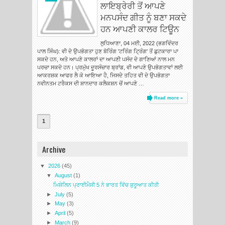
ਲਾਇਬ੍ਰੇਰੀ ਤੋਂ ਆਪਣੇ
ਮਨਪਸੰਦ ਗੀਤ ਨੂੰ ਬਣਾ ਸਕਦੇ
ਹਨ ਆਪਣੀ ਕਾਲਰ ਟਿਊਨ
ਲੁਧਿਆਣਾ, 04 ਮਈ, 2022 (ਭਗਵਿੰਦਰ
ਪਾਲ ਸਿੰਘ): ਵੀ ਦੇ ਉਪਭੋਗਤਾ ਹੁਣ ਬੋਰਿੰਗ 'ਟਰਿੰਗ ਟ੍ਰਿੰਗ' ਤੋਂ ਛੁਟਕਾਰਾ ਪਾ
ਸਕਦੇ ਹਨ, ਅਤੇ ਆਪਣੇ ਕਾਲਰਾਂ ਦਾ ਆਪਣੀ ਪਸੰਦ ਦੇ ਗਾਣਿਆਂ ਨਾਲ ਮਨ
ਪਰਚਾ ਸਕਦੇ ਹਨ। ਪ੍ਰਮੁੱਖ ਦੂਰਸੰਚਾਰ ਬ੍ਰਾਂਡ, ਵੀ ਆਪਣੇ ਉਪਭੋਗਤਾਵਾਂ ਲਈ
ਆਕਰਸ਼ਕ ਆਫਰ ਲੈ ਕੇ ਆਇਆ ਹੈ, ਜਿਸਦੇ ਤਹਿਤ ਵੀ ਦੇ ਉਪਭੋਗਤਾ
ਨਵੀਨਤਮ ਟਰੈਕਸ ਦੀ ਸ਼ਾਨਦਾਰ ਕਲੈਕਸ਼ਨ ਚੋਂ ਆਪਣੇ …
Read more »
1
Archive
▼
2026
(45)
▼
August
(1)
ਮਿਸ਼ੇਲਿਨ ਪ੍ਰਾਈਮੈਸੀ 5 ਨੇ ਭਾਰਤ ਵਿੱਚ ਸ਼ੁਰੂਆਤ ਕੀਤੀ
►
July
(5)
►
May
(3)
►
April
(5)
►
March
(9)