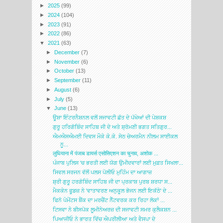
►
2025
(99)
►
2024
(104)
►
2023
(91)
►
2022
(86)
▼
2021
(63)
►
December
(7)
►
November
(6)
►
October
(13)
►
September
(11)
►
August
(6)
►
July
(5)
▼
June
(13)
ਊਸ਼ਾ ਇੰਟਰਨੈਸ਼ਨਲ ਵਲੋਂ ਸਜਾਵਟੀ ਛੱਤ ਦੇ ਪੱਖੇਆਂ ਦੀ ਪੇਸ਼ਕਸ਼
ਗੁਰੂ ਹਰਿਗੋਬਿੰਦ ਸਾਹਿਬ ਜੀ ਦੇ ਅਤੇ ਸ਼੍ਰੋਮਣੀ ਭਗਤ ਸਤਿਗੁਰ...
ਐਮਐਸਐਮਈ ਦਿਵਸ ਮੌਕੇ ਕੇ.ਕੇ. ਸੇਠ ਚੇਅਰਮੈਨ ਨੀਲਮ ਸਾਈਕਲ
ਨੂ...
लुधियाना में पंजाब डायर्स एसोसिएशन का चुनाव, अशोक ...
ਪੰਜਾਬ ਪੁਲਿਸ 'ਚ ਭਰਤੀ ਲਈ ਯੋਗ ਉਮੀਦਵਾਰਾਂ ਲਈ ਮੁਫ਼ਤ ਸਿਖਲਾ...
ਸਿਵਲ ਸਰਜਨ ਵੱਲੋਂ ਪਲਸ ਪੋਲੀਓ ਮੁਹਿੰਮ ਦਾ ਆਗਾਜ਼
ਸ਼੍ਰੀ ਗੁਰੂ ਹਰਗੋਬਿੰਦ ਸਾਹਿਬ ਜੀ ਦਾ ਪ੍ਰਕਾਸ਼ ਪੁਰਬ ਸ਼ਰਧਾ ਸ...
ਮੈਕਕੇਨ ਫੂਡਜ਼ ਨੇ 'ਵਾਤਾਵਰਣ ਅਨੁਕੂਲ ਭੋਜਨ ਲਈ ਇਕੱਠੇ' ਦੇ ...
ਫਿਨੋ ਪੇਮੇਂਟਸ ਬੈਂਕ ਦਾ ਮਰਚੈਂਟ ਨੈੱਟਵਰਕ ਕਰ ਰਿਹਾ ਲੋਕਾਂ ...
ਟਿਸਵਾ ਨੇ ਬੀਸਪੋਕ ਲੂਮੀਨੇਅਰਜ਼ ਦੀ ਸਜਾਵਟੀ ਸਮਰ ਕੁਲੈਕਸ਼ਨ ...
ਪਿਆਜੀਓ ਨੇ ਭਾਰਤ ਵਿੱਚ ਐਪਰੀਲੀਆ ਅਤੇ ਵੈਸਪਾ ਦੇ