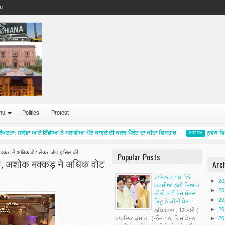
u
nu
Politics
Protest
ਖਣਤਾ: ਸਕੋਡਾ ਆਟੋ ਇੰਡੀਆ ਨੇ ਸਲਾਵੀਆ ਮੋਂਟੇ ਕਾਰਲੋ ਦੀ ਕਲਰ ਪੈਲੇਟ ਦਾ ਕੀਤਾ ਵਿਸਤਾਰ
ਨੁਵੋਕੋ ਵਿ
2:07 PM
क मक्कड़ ने अधिक वोट लेकर जीत हासिल की
Popular Posts
नाव, अशोक मक्कड़ ने अधिक वोट
Arc
ਰਾਇਲ ਨਵਾਬ ਵੱਲੋਂ
►
2
ਗਰਮੀਆਂ ਲਈ ਤਿਆਰ
►
2
ਕੀਤੀ ਨਵੀਂ ਰੇਂਜ ਸੰਸਦ
►
2
ਬਿੱਟੂ ਨੇ ਕੀਤੀ ਪੇਸ਼
►
2
ਲੁਧਿਆਣਾ , 12 ਮਈ (
ਹਾਰਦਿਕ ਕੁਮਾਰ )-ਨੌਜਵਾਨਾਂ ਵਿਚ ਫੈਸ਼ਨ
►
2