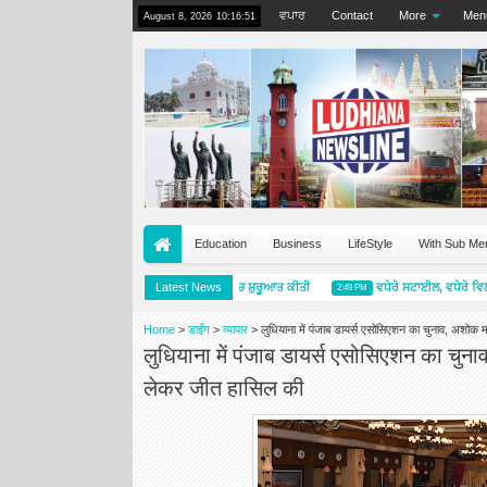
ਵਪਾਰ
Contact
More
Men
August 8, 2026
10:16:51
Education
Business
LifeStyle
With Sub Me
ਮਿਸ਼ੇਲਿਨ ਪ੍ਰਾਈਮੈਸੀ 5 ਨੇ ਭਾਰਤ ਵਿੱਚ ਸ਼ੁਰੂਆਤ ਕੀਤੀ
Latest News
ਵਧੇਰੇ ਸਟਾਈਲ, ਵਧੇਰੇ ਵਿਲੱ
5:57 PM
2:49 PM
Home
>
डाईंग
>
व्यापार
>
लुधियाना में पंजाब डायर्स एसोसिएशन का चुनाव, अशो
लुधियाना में पंजाब डायर्स एसोसिएशन का चु
लेकर जीत हासिल की