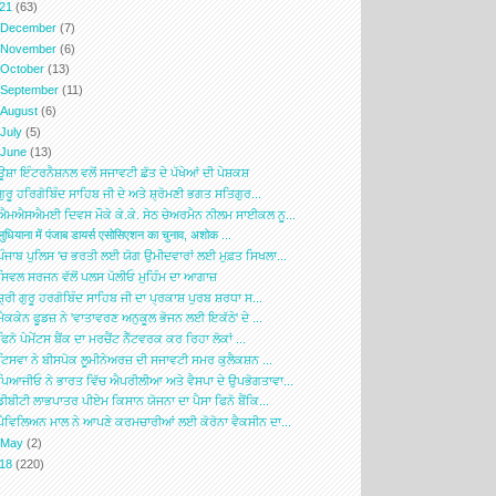
021
(63)
►
December
(7)
►
November
(6)
►
October
(13)
►
September
(11)
►
August
(6)
►
July
(5)
▼
June
(13)
ਊਸ਼ਾ ਇੰਟਰਨੈਸ਼ਨਲ ਵਲੋਂ ਸਜਾਵਟੀ ਛੱਤ ਦੇ ਪੱਖੇਆਂ ਦੀ ਪੇਸ਼ਕਸ਼
ਗੁਰੂ ਹਰਿਗੋਬਿੰਦ ਸਾਹਿਬ ਜੀ ਦੇ ਅਤੇ ਸ਼੍ਰੋਮਣੀ ਭਗਤ ਸਤਿਗੁਰ...
ਐਮਐਸਐਮਈ ਦਿਵਸ ਮੌਕੇ ਕੇ.ਕੇ. ਸੇਠ ਚੇਅਰਮੈਨ ਨੀਲਮ ਸਾਈਕਲ ਨੂ...
लुधियाना में पंजाब डायर्स एसोसिएशन का चुनाव, अशोक ...
ਪੰਜਾਬ ਪੁਲਿਸ 'ਚ ਭਰਤੀ ਲਈ ਯੋਗ ਉਮੀਦਵਾਰਾਂ ਲਈ ਮੁਫ਼ਤ ਸਿਖਲਾ...
ਸਿਵਲ ਸਰਜਨ ਵੱਲੋਂ ਪਲਸ ਪੋਲੀਓ ਮੁਹਿੰਮ ਦਾ ਆਗਾਜ਼
ਸ਼੍ਰੀ ਗੁਰੂ ਹਰਗੋਬਿੰਦ ਸਾਹਿਬ ਜੀ ਦਾ ਪ੍ਰਕਾਸ਼ ਪੁਰਬ ਸ਼ਰਧਾ ਸ...
ਮੈਕਕੇਨ ਫੂਡਜ਼ ਨੇ 'ਵਾਤਾਵਰਣ ਅਨੁਕੂਲ ਭੋਜਨ ਲਈ ਇਕੱਠੇ' ਦੇ ...
ਫਿਨੋ ਪੇਮੇਂਟਸ ਬੈਂਕ ਦਾ ਮਰਚੈਂਟ ਨੈੱਟਵਰਕ ਕਰ ਰਿਹਾ ਲੋਕਾਂ ...
ਟਿਸਵਾ ਨੇ ਬੀਸਪੋਕ ਲੂਮੀਨੇਅਰਜ਼ ਦੀ ਸਜਾਵਟੀ ਸਮਰ ਕੁਲੈਕਸ਼ਨ ...
ਪਿਆਜੀਓ ਨੇ ਭਾਰਤ ਵਿੱਚ ਐਪਰੀਲੀਆ ਅਤੇ ਵੈਸਪਾ ਦੇ ਉਪਭੋਗਤਾਵਾ...
ਡੀਬੀਟੀ ਲਾਭਪਾਤਰ ਪੀਏਮ ਕਿਸਾਨ ਯੋਜਨਾ ਦਾ ਪੈਸਾ ਫਿਨੋ ਬੈਂਕਿ...
ਪੈਵਿਲਿਅਨ ਮਾਲ ਨੇ ਆਪਣੇ ਕਰਮਚਾਰੀਆਂ ਲਈ ਕੋਰੋਨਾ ਵੈਕਸੀਨ ਦਾ...
►
May
(2)
018
(220)