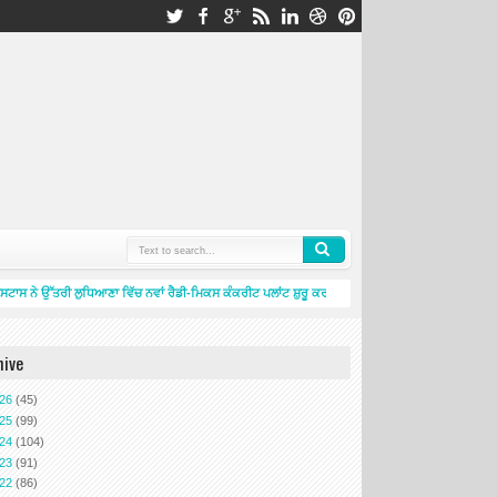
ਸਟਾਸ ਨੇ ਉੱਤਰੀ ਲੁਧਿਆਣਾ ਵਿੱਚ ਨਵਾਂ ਰੈਡੀ-ਮਿਕਸ ਕੰਕਰੀਟ ਪਲਾਂਟ ਸ਼ੁਰੂ ਕਰਕੇ ਲੁਧਿਆਣਾ ਵਿੱਚ ਆਪਣੀ ਮੌਜੂਦਗੀ ਹੋਰ 
hive
026
(45)
025
(99)
024
(104)
023
(91)
022
(86)