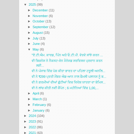
▼
2025
(99)
►
December
(11)
►
November
(6)
►
October
(13)
►
September
(12)
►
August
(15)
►
July
(13)
►
June
(4)
▼
May
(6)
"ਏ.ਟੀ.ਐਮ. ਕਾਰਡ, ਪਿੰਨ ਅਤੇ ਓ.ਟੀ.ਪੀ. ਵੇਰਵੇ ਸਾਂਝੇ ਕਰਨ ...
ਵੀ ਬਿਜ਼ਨੇਸ ਨੇ ਨੈਕਸਟ-ਜੇਨ ਮੈਨੇਜਡ ਸਰਵਿਸਜ ਪ੍ਰਦਾਨ ਕਰਨ
ਲਈ...
ਵੀ ਨੇ ਪੰਜਾਬ ਵਿੱਚ ਪੇਸ਼ ਕੀਤਾ ਭਾਰਤ ਦਾ ਪਹਿਲਾ ਟਰੂਲੀ ਅਨਲਿ...
ਵੀ ਨੇ ₹299 ਪ੍ਰਤੀ ਮੈਂਬਰ ਐਡ-ਆਨ ਨਾਲ ਫੈਮਲੀ ਪਲਾਨਸ ਨੂੰ ਬ...
ਵੀ ਨੇ ਗਰਮੀਆਂ ਦੀਆਂ ਛੁੱਟੀਆਂ ਵਿਚ ਵਿਦੇਸ਼ ਯਾਤਰਾ ਦਾ ਬੇਮਿਸ...
ਵੀ ਨੇ ਲਾਂਚ ਕੀਤੀ ਨਵੀਂ ਕੈਂਪੇਨ ; 6 ਮਹੀਨਿਆਂ ਵਿੱਚ 1,00,...
►
April
(6)
►
March
(1)
►
February
(6)
►
January
(6)
►
2024
(104)
►
2023
(91)
►
2022
(86)
►
2021
(63)