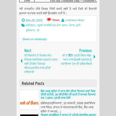
1048
Full Day Unlimited Data + Unlimited Calls + 100SMS/
*ਵੀ ਨਾਨਸਟੌਪ ਹੀਰੋ ਸਿਰਫ ਨਿੱਜੀ ਵਰਤੋਂ ਲਈ ਹੈ ਅਤੇ ਕਿਸੇ ਵੀ ਇਕਾਈ
ਦੁਆਰਾ ਵਪਾਰਕ ਵਰਤੋਂ ਲਈ ਉਪਲਬੱਧ ਨਹੀਂ ਹੈ।
Views
May 28, 2025
Ludhiana News
ਚੰਡੀਗੜ੍ਹ
,
ਟਰੂਲੀ ਅਨਲਿਮਿਟਡ ਡੇਟਾ ਪਲਾਨ
,
ਪੰਜਾਬ
,
ਯੂਟੀ
,
ਲੁਧਿਆਣਾ
,
ਵੀ
Share on whatsapp
Next
Previous
ਵੀ ਬਿਜ਼ਨੇਸ ਨੇ ਨੈਕਸਟ-ਜੇਨ
ਵੀ ਨੇ ₹299 ਪ੍ਰਤੀ ਮੈਂਬਰ ਐਡ-
ਮੈਨੇਜਡ ਸਰਵਿਸਜ ਪ੍ਰਦਾਨ ਕਰਨ
ਆਨ ਨਾਲ ਫੈਮਲੀ ਪਲਾਨਸ ਨੂੰ
ਲਈ ਹੈਵਲੇਟ ਪੈਕਰਡ
ਬਣਾਇਆ ਹੋਰ ਵੀ ਫਲੈਕਸੀਬਲ
ਐਂਟਰਪ੍ਰਾਈਜ਼ ਨਾਲ ਕੀਤੀ
ਸਾਂਝੇਦਾਰੀ
Related Posts
ਬੈਂਕ ਆਫ਼ ਬੜੌਦਾ ਨੇ ਕਾਰ ਲੋਨ ਦੀਆਂ ਵਿਆਜ ਦਰਾਂ ਵਿਚ
ਕੀਤੀ ਕਟੌਤੀ, 30 ਬੀਪੀਐਸ ਦੀ ਕਮੀ ਤੋਂ ਬਾਅਦ ਵਿਆਜ
ਦਰ 7.60% ਪ੍ਰਤੀ ਸਾਲ ਹੋਈ
ਚੰਡੀਗੜ੍ਹ/ਲੁਧਿਆਣਾ, 12 ਫਰਵਰੀ, 2026 (ਭਗਵਿੰਦਰ
ਪਾਲ ਸਿੰਘ): ਭਾਰਤ ਦੇ ਅੰਤਰਰਾਸ਼ਟਰੀ ਬੈਂਕ, ਬੈਂਕ ਆਫ਼
ਬੜੌਦਾ ਨੇ ਆਪਣ
[...]
ਬਿਰਲਾ ਸਟੂਡੀਓਜ਼ ਨੇ ਭਾਰਤ ਦੇ ਪਹਿਲੇ ਮੋਬਾਈਲ-ਫਰਸਟ