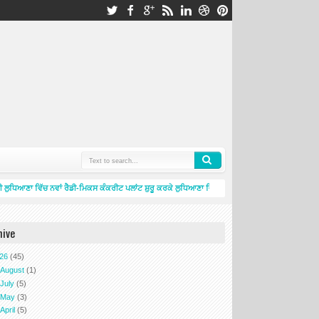
ਲੁਧਿਆਣਾ ਵਿੱਚ ਨਵਾਂ ਰੈਡੀ-ਮਿਕਸ ਕੰਕਰੀਟ ਪਲਾਂਟ ਸ਼ੁਰੂ ਕਰਕੇ ਲੁਧਿਆਣਾ ਵਿੱਚ ਆਪਣੀ ਮੌਜੂਦਗੀ ਹੋਰ ਮਜ਼ਬੂਤ ਕੀਤੀ
hive
026
(45)
►
August
(1)
►
July
(5)
►
May
(3)
►
April
(5)