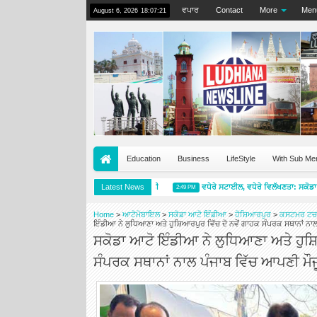
ਵਪਾਰ
Contact
More
Men
August 6, 2026
18:07:21
Education
Business
LifeStyle
With Sub Me
ਮਿਸ਼ੇਲਿਨ ਪ੍ਰਾਈਮੈਸੀ 5 ਨੇ ਭਾਰਤ ਵਿੱਚ ਸ਼ੁਰੂਆਤ ਕੀਤੀ
Latest News
ਵਧੇਰੇ ਸਟਾਈਲ, ਵਧੇਰੇ ਵਿਲੱਖਣਤਾ: ਸਕੋਡਾ ਆ
2:49 PM
Home
>
ਆਟੋਮੋਬਾਇਲ
>
ਸਕੋਡਾ ਆਟੋ ਇੰਡੀਆ
>
ਹੋਸ਼ਿਆਰਪੁਰ
>
ਕਸਟਮਰ ਟਚ
ਇੰਡੀਆ ਨੇ ਲੁਧਿਆਣਾ ਅਤੇ ਹੁਸ਼ਿਆਰਪੁਰ ਵਿੱਚ ਦੋ ਨਵੇਂ ਗਾਹਕ ਸੰਪਰਕ ਸਥਾਨਾਂ ਨਾ
ਸਕੋਡਾ ਆਟੋ ਇੰਡੀਆ ਨੇ ਲੁਧਿਆਣਾ ਅਤੇ ਹੁਸ਼ਿ
ਸੰਪਰਕ ਸਥਾਨਾਂ ਨਾਲ ਪੰਜਾਬ ਵਿੱਚ ਆਪਣੀ ਮੌ