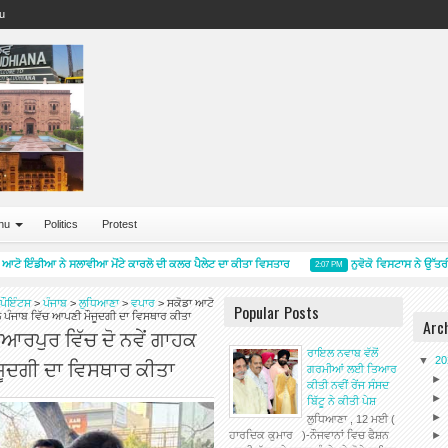
u
nu
Politics
Protest
ਟੋ ਇੰਡੀਆ ਨੇ ਸਲਾਵੀਆ ਮੋਂਟੇ ਕਾਰਲੋ ਦੀ ਕਲਰ ਪੈਲੇਟ ਦਾ ਕੀਤਾ ਵਿਸਤਾਰ
ਨੁਵੋਕੋ ਵਿਸਟਾਸ ਨੇ ਉੱਤਰੀ 
2:07 PM
ਪੌਇੰਟਸ
>
ਪੰਜਾਬ
>
ਲੁਧਿਆਣਾ
>
ਵਪਾਰ
>
ਸਕੋਡਾ ਆਟੋ
Popular Posts
ਲ ਪੰਜਾਬ ਵਿੱਚ ਆਪਣੀ ਮੌਜੂਦਗੀ ਦਾ ਵਿਸਥਾਰ ਕੀਤਾ
Arc
ਆਰਪੁਰ ਵਿੱਚ ਦੋ ਨਵੇਂ ਗਾਹਕ
ਰਾਇਲ ਨਵਾਬ ਵੱਲੋਂ
ਜੂਦਗੀ ਦਾ ਵਿਸਥਾਰ ਕੀਤਾ
▼
2
ਗਰਮੀਆਂ ਲਈ ਤਿਆਰ
ਕੀਤੀ ਨਵੀਂ ਰੇਂਜ ਸੰਸਦ
ਬਿੱਟੂ ਨੇ ਕੀਤੀ ਪੇਸ਼
ਲੁਧਿਆਣਾ , 12 ਮਈ (
ਹਾਰਦਿਕ ਕੁਮਾਰ )-ਨੌਜਵਾਨਾਂ ਵਿਚ ਫੈਸ਼ਨ