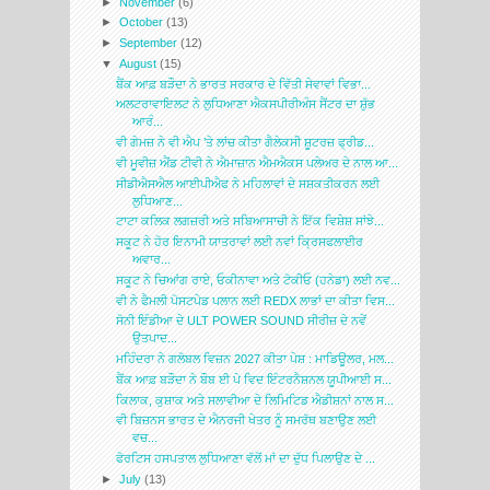
►
November
(6)
►
October
(13)
►
September
(12)
▼
August
(15)
ਬੈਂਕ ਆਫ਼ ਬੜੌਦਾ ਨੇ ਭਾਰਤ ਸਰਕਾਰ ਦੇ ਵਿੱਤੀ ਸੇਵਾਵਾਂ ਵਿਭਾ...
ਅਲਟਰਾਵਾਇਲਟ ਨੇ ਲੁਧਿਆਣਾ ਐਕਸਪੀਰੀਅੰਸ ਸੈਂਟਰ ਦਾ ਸ਼ੁੱਭ
ਆਰੰ...
ਵੀ ਗੇਮਜ਼ ਨੇ ਵੀ ਐਪ ’ਤੇ ਲਾਂਚ ਕੀਤਾ ਗੈਲੇਕਸੀ ਸ਼ੂਟਰਜ਼ ਫ੍ਰੀਡ...
ਵੀ ਮੂਵੀਜ਼ ਐਂਡ ਟੀਵੀ ਨੇ ਐਮਾਜ਼ਾਨ ਐਮਐਕਸ ਪਲੇਅਰ ਦੇ ਨਾਲ ਆ...
ਸੀਡੀਐਸਐਲ ਆਈਪੀਐਫ ਨੇ ਮਹਿਲਾਵਾਂ ਦੇ ਸਸ਼ਕਤੀਕਰਨ ਲਈ
ਲੁਧਿਆਣ...
ਟਾਟਾ ਕਲਿਕ ਲਗਜ਼ਰੀ ਅਤੇ ਸਬਿਆਸਾਚੀ ਨੇ ਇੱਕ ਵਿਸ਼ੇਸ਼ ਸਾਂਝੇ...
ਸਕੂਟ ਨੇ ਹੋਰ ਇਨਾਮੀ ਯਾਤਰਾਵਾਂ ਲਈ ਨਵਾਂ ਕ੍ਰਿਸਫਲਾਈਰ
ਅਵਾਰ...
ਸਕੂਟ ਨੇ ਚਿਆਂਗ ਰਾਏ, ਓਕੀਨਾਵਾ ਅਤੇ ਟੋਕੀਓ (ਹਨੇਡਾ) ਲਈ ਨਵ...
ਵੀ ਨੇ ਫੈਮਲੀ ਪੋਸਟਪੇਡ ਪਲਾਨ ਲਈ REDX ਲਾਭਾਂ ਦਾ ਕੀਤਾ ਵਿਸ...
ਸੋਨੀ ਇੰਡੀਆ ਦੇ ULT POWER SOUND ਸੀਰੀਜ਼ ਦੇ ਨਵੇਂ
ਉਤਪਾਦ...
ਮਹਿੰਦਰਾ ਨੇ ਗਲੋਬਲ ਵਿਜ਼ਨ 2027 ਕੀਤਾ ਪੇਸ਼ : ਮਾਡਿਊਲਰ, ਮਲ...
ਬੈਂਕ ਆਫ਼ ਬੜੌਦਾ ਨੇ ਬੌਬ ਈ ਪੇ ਵਿਦ ਇੰਟਰਨੈਸ਼ਨਲ ਯੂਪੀਆਈ ਸ...
ਕਿਲਾਕ, ਕੁਸ਼ਾਕ ਅਤੇ ਸਲਾਵੀਆ ਦੇ ਲਿਮਿਟਿਡ ਐਡੀਸ਼ਨਾਂ ਨਾਲ ਸ...
ਵੀ ਬਿਜ਼ਨਸ ਭਾਰਤ ਦੇ ਐਨਰਜੀ ਖੇਤਰ ਨੂੰ ਸਮਰੱਥ ਬਣਾਉਣ ਲਈ
ਵਚ...
ਫੋਰਟਿਸ ਹਸਪਤਾਲ ਲੁਧਿਆਣਾ ਵੱਲੋਂ ਮਾਂ ਦਾ ਦੁੱਧ ਪਿਲਾਉਣ ਦੇ ...
►
July
(13)