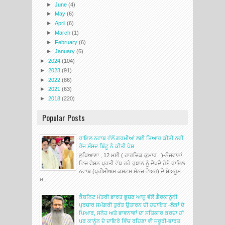
►
June
(4)
►
May
(6)
►
April
(6)
►
March
(1)
►
February
(6)
►
January
(6)
►
2024
(104)
►
2023
(91)
►
2022
(86)
►
2021
(63)
►
2018
(220)
Popular Posts
ਰਾਇਲ ਨਵਾਬ ਵੱਲੋਂ ਗਰਮੀਆਂ ਲਈ ਤਿਆਰ ਕੀਤੀ ਨਵੀਂ
ਰੇਂਜ ਸੰਸਦ ਬਿੱਟੂ ਨੇ ਕੀਤੀ ਪੇਸ਼
ਲੁਧਿਆਣਾ , 12 ਮਈ ( ਹਾਰਦਿਕ ਕੁਮਾਰ )-ਨੌਜਵਾਨਾਂ
ਵਿਚ ਫੈਸ਼ਨ ਪ੍ਰਤੀ ਵੱਧ ਰਹੇ ਰੁਝਾਨ ਨੂੰ ਦੇਖਦੇ ਹੋਏ ਰਾਇਲ
ਨਵਾਬ (ਪ੍ਰੀਮੀਅਮ ਕਸਟਮ ਮੈਨਜ਼ ਵੇਅਰ) ਦੇ ਸ਼ੋਅਰੂਮ
ਮ...
ਕੈਬਨਿਟ ਮੰਤਰੀ ਭਾਰਤ ਭੂਸ਼ਣ ਆਸ਼ੂ ਵੱਲੋਂ ਗੈਰਕਾਨੂੰਨੀ
ਪ੍ਰਚਾਰ ਸਮੱਗਰੀ ਤੁਰੰਤ ਉਤਾਰਨ ਦੀ ਹਦਾਇਤ -ਲੋਕਾਂ ਦੇ
ਪਿਆਰ, ਸਨੇਹ ਅਤੇ ਭਾਵਨਾਵਾਂ ਦਾ ਸਤਿਕਾਰ ਕਰਦਾ ਹਾਂ
ਪਰ ਕਾਨੂੰਨ ਦੇ ਦਾਇਰੇ ਵਿੱਚ ਰਹਿਣਾ ਵੀ ਜ਼ਰੂਰੀ-ਭਾਰਤ