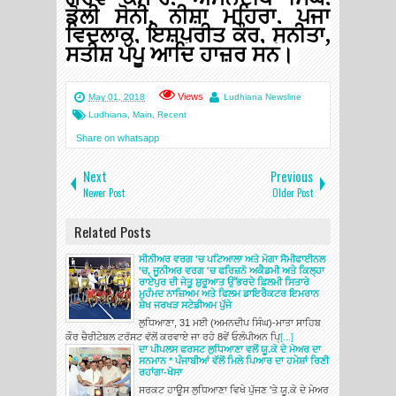
ਡੋਲੀ
ਸੋਨੀ
,
ਨੀਸ਼ਾ
ਮਹਿਰਾ
,
ਪੂਜਾ
ਵਿਦਲਾਕ
,
ਇਸ਼ਪ੍ਰੀਤ
ਕੌਰ
,
ਸੁਨੀਤਾ
,
ਸਤੀਸ਼
ਪੱਪੂ
ਆਦਿ
ਹਾਜ਼ਰ
ਸਨ।
Views
May 01, 2018
Ludhiana Newsline
Ludhiana
,
Main
,
Recent
Share on whatsapp
Next
Previous
Newer Post
Older Post
Related Posts
ਸੀਨੀਅਰ ਵਰਗ 'ਚ ਪਟਿਆਲਾ ਅਤੇ ਮੋਗਾ ਸੈਮੀਫਾਈਨਲ
'ਚ, ਜੂਨੀਅਰ ਵਰਗ 'ਚ ਫਰਿਜ਼ਨੋ ਅਕੈਡਮੀ ਅਤੇ ਕਿਲ੍ਹਾ
ਰਾਏਪੁਰ ਦੀ ਜੇਤੂ ਸ਼ੁਰੂਆਤ ਉੱਭਰਦੇ ਫ਼ਿਲਮੀ ਸਿਤਾਰੇ
ਮੁਹੰਮਦ ਨਾਜ਼ਿਅਮ ਅਤੇ ਫਿਲਮ ਡਾਇਰੈਕਟਰ ਇਮਰਾਨ
ਸ਼ੇਖ ਜਰਖੜ ਸਟੇਡੀਅਮ ਪੁੱਜੇ
ਲੁਧਿਆਣਾ, 31 ਮਈ (ਅਮਨਦੀਪ ਸਿੰਘ)-ਮਾਤਾ ਸਾਹਿਬ
ਕੌਰ ਚੈਰੀਟੇਬਲ ਟਰੱਸਟ ਵੱਲੋਂ ਕਰਵਾਏ ਜਾ ਰਹੇ 8ਵੇਂ ਓਲੰਪੀਅਨ ਪਿ੍
[...]
ਦਾ ਪੀਪਲਸ ਫਰਸਟ ਲੁਧਿਆਣਾ ਵਲੋਂ ਯੂ.ਕੇ ਦੇ ਮੇਅਰ ਦਾ
ਸਨਮਾਨ * ਪੰਜਾਬੀਆਂ ਵੱਲੋਂ ਮਿਲੇ ਪਿਆਰ ਦਾ ਹਮੇਸ਼ਾਂ ਰਿਣੀ
ਰਹਾਂਗਾ-ਖੋਸਾ
ਸਰਕਟ ਹਾਊਸ ਲੁਧਿਆਣਾ ਵਿਖੇ ਪੁੱਜਣ 'ਤੇ ਯੂ.ਕੇ ਦੇ ਮੇਅਰ