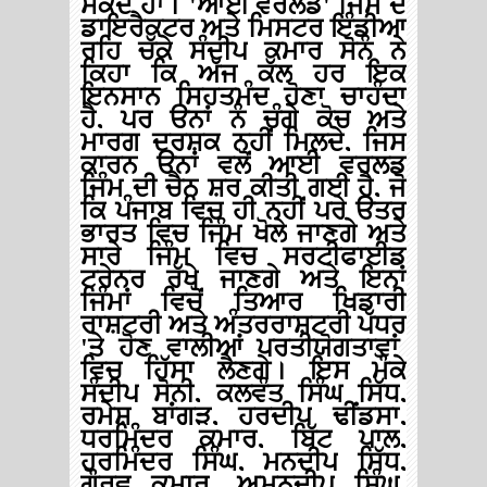
ਸਕਦੇ
ਹਾਂ।
'
ਆਈ
ਵਰਲਡ
'
ਜਿੰਮ
ਦੇ
ਡਾਇਰੈਕਟਰ
ਅਤੇ
ਮਿਸਟਰ
ਇੰਡੀਆ
ਰਹਿ
ਚੁੱਕੇ
ਸੰਦੀਪ
ਕੁਮਾਰ
ਸੋਨੂੰ
ਨੇ
ਕਿਹਾ
ਕਿ
ਅੱਜ
ਕੱਲ
ਹਰ
ਇਕ
ਇਨਸਾਨ
ਸਿਹਤਮੰਦ
ਹੋਣਾ
ਚਾਹੁੰਦਾ
ਹੈ
,
ਪਰ
ਉਨਾਂ
ਨੂੰ
ਚੰਗੇ
ਕੋਚ
ਅਤੇ
ਮਾਰਗ
ਦਰਸ਼ਕ
ਨਹੀਂ
ਮਿਲਦੇ
,
ਜਿਸ
ਕਾਰਨ
ਉਨਾਂ
ਵਲੋਂ
ਆਈ
ਵਰਲਡ
ਜਿੰਮ
ਦੀ
ਚੈਨ
ਸ਼ੁਰੂ
ਕੀਤੀ
ਗਈ
ਹੈ
,
ਜੋ
ਕਿ
ਪੰਜਾਬ
ਵਿਚ
ਹੀ
ਨਹੀਂ
ਪੂਰੇ
ਉਤਰ
ਭਾਰਤ
ਵਿਚ
ਜਿੰਮ
ਖੋਲੇ
ਜਾਣਗੇ
ਅਤੇ
ਸਾਰੇ
ਜਿੰਮ
ਵਿਚ
ਸਰਟੀਫਾਈਡ
ਟਰੇਨਰ
ਰੱਖੇ
ਜਾਣਗੇ
ਅਤੇ
ਇਨਾਂ
ਜਿੰਮਾਂ
ਵਿਚੋਂ
ਤਿਆਰ
ਖਿਡਾਰੀ
ਰਾਸ਼ਟਰੀ
ਅਤੇ
ਅੰਤਰਰਾਸ਼ਟਰੀ
ਪੱਧਰ
'
ਤੇ
ਹੋਣ
ਵਾਲੀਆਂ
ਪ੍ਰਤੀਯੋਗਤਾਵਾਂ
ਵਿਚ
ਹਿੱਸਾ
ਲੈਣਗੇ।
ਇਸ
ਮੌਕੇ
ਸੰਦੀਪ
ਸੋਨੀ
,
ਕੁਲਵੰਤ
ਸਿੰਘ
ਸਿੱਧੂ
,
ਰਮੇਸ਼
ਬਾਂਗੜ
,
ਹਰਦੀਪ
ਢੀਂਡਸਾ
,
ਧਰਮਿੰਦਰ
ਕੁਮਾਰ
,
ਬਿੱਟੂ
ਪਾਲ
,
ਹਰਮਿੰਦਰ
ਸਿੰਘ
,
ਮਨਦੀਪ
ਸਿੱਧੂ
,
ਗੌਰਵ
ਕੁਮਾਰ
,
ਅਮਨਦੀਪ
ਸਿੰਘ
,