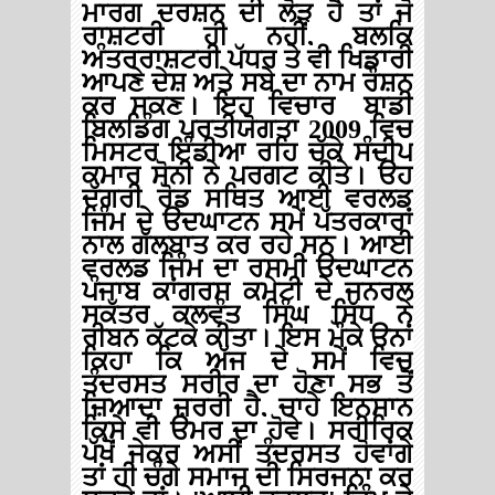
ਮਾਰਗ
ਦਰਸ਼ਨ
ਦੀ
ਲੋੜ
ਹੈ
ਤਾਂ
ਜੋ
ਰਾਸ਼ਟਰੀ
ਹੀ
ਨਹੀਂ
,
ਬਲਕਿ
ਅੰਤਰਰਾਸ਼ਟਰੀ
ਪੱਧਰ
ਤੇ
ਵੀ
ਖਿਡਾਰੀ
ਆਪਣੇ
ਦੇਸ਼
ਅਤੇ
ਸੂਬੇ
ਦਾ
ਨਾਮ
ਰੌਸ਼ਨ
ਕਰ
ਸਕਣ।
ਇਹ
ਵਿਚਾਰ
ਬਾਡੀ
ਬਿਲਡਿੰਗ
ਪ੍ਰਤੀਯੋਗਤਾ
2009
ਵਿਚ
ਮਿਸਟਰ
ਇੰਡੀਆ
ਰਹਿ
ਚੁੱਕੇ
ਸੰਦੀਪ
ਕੁਮਾਰ
ਸੋਨੀ
ਨੇ
ਪ੍ਰਗਟ
ਕੀਤੇ।
ਉਹ
ਦੁੱਗਰੀ
ਰੋਡ
ਸਥਿਤ
ਆਈ
ਵਰਲਡ
ਜਿੰਮ
ਦੇ
ਉਦਘਾਟਨ
ਸਮੇਂ
ਪੱਤਰਕਾਰਾਂ
ਨਾਲ
ਗੱਲਬਾਤ
ਕਰ
ਰਹੇ
ਸਨ।
ਆਈ
ਵਰਲਡ
ਜਿੰਮ
ਦਾ
ਰਸਮੀ
ਉਦਘਾਟਨ
ਪੰਜਾਬ
ਕਾਂਗਰਸ
ਕਮੇਟੀ
ਦੇ
ਜਨਰਲ
ਸਕੱਤਰ
ਕੁਲਵੰਤ
ਸਿੰਘ
ਸਿੱਧੂ
ਨੇ
ਰੀਬਨ
ਕੱਟਕੇ
ਕੀਤਾ।
ਇਸ
ਮੌਕੇ
ਉਨਾਂ
ਕਿਹਾ
ਕਿ
ਅੱਜ
ਦੇ
ਸਮੇਂ
ਵਿਚ
ਤੰਦਰੁਸਤ
ਸਰੀਰ
ਦਾ
ਹੋਣਾ
ਸਭ
ਤੋਂ
ਜ਼ਿਆਦਾ
ਜ਼ਰੂਰੀ
ਹੈ
,
ਚਾਹੇ
ਇਨਸਾਨ
ਕਿਸੇ
ਵੀ
ਉਮਰ
ਦਾ
ਹੋਵੇ।
ਸਰੀਰਿਕ
ਪੱਖੋਂ
ਜੇਕਰ
ਅਸੀਂ
ਤੰਦਰੁਸਤ
ਹੋਵਾਂਗੇ
ਤਾਂ
ਹੀ
ਚੰਗੇ
ਸਮਾਜ
ਦੀ
ਸਿਰਜਨਾ
ਕਰ