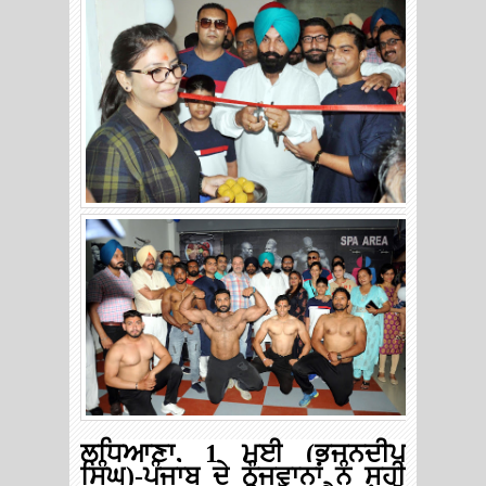
ਲੁਧਿਆਣਾ
, 1
ਮਈ
(
ਭਜਨਦੀਪ
ਸਿੰਘ
)-
ਪੰਜਾਬ
ਦੇ
ਨੌਜਵਾਨਾਂ
ਨੂੰ
ਸਹੀ