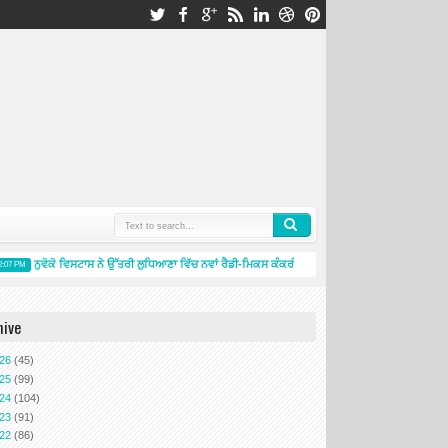
ਨੁਵੋਕੋ ਵਿਸਟਾਸ ਨੇ ਉੱਤਰੀ ਲੁਧਿਆਣਾ ਵਿੱਚ ਨਵਾਂ ਰੈਡੀ-ਮਿਕਸ ਕੰਕਰੀਟ ਪਲਾਂਟ ਸ਼ੁਰੂ ਕਰਕੇ ਲੁਧਿਆਣਾ ਵਿੱਚ ਆਪਣੀ
 PM
hive
026
(45)
025
(99)
024
(104)
023
(91)
022
(86)