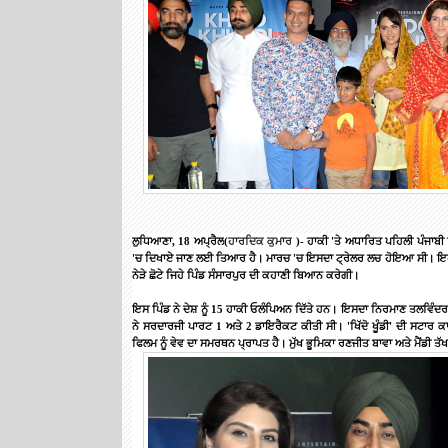
ਲੁਧਿਆਣਾ
, 18
ਅਪ੍ਰੈਲ
(
ਹਾਰਦਿਕ
ਕੁਮਾਰ
)-
ਹਾਕੀ
'
ਤੇ
ਅਧਾਰਿਤ
ਪਹਿਲੀ
ਪੰਜਾਬੀ
'
ਚ
ਦਿਖਾਏ
ਜਾਣ
ਲਈ
ਤਿਆਰ
ਹੈ।
ਮਾਰਚ
'
ਚ
ਇਸਦਾ
ਟ੍ਰੇਲਰ
ਲਚ
ਹੋਇਆ
ਸੀ।
ਇ
ਨੇੜੇ
ਛੋਟੇ
ਜਿਹੇ
ਪਿੰਡ
ਸੰਸਾਰਪੁਰ
ਦੀ
ਕਹਾਣੀ
ਬਿਆਨ
ਕਰੇਗੀ।
ਇਸ
ਪਿੰਡ
ਨੇ
ਦੇਸ਼
ਨੂੰ
15
ਹਾਕੀ
ਓਲੰਪਿਅਨ
ਦਿੱਤੇ
ਹਨ।
ਇਸਦਾ
ਨਿਰਮਾਣ
ਤਲਵਿੰਦਰ
ਨੇ
ਸਰਦਾਰਜੀ
ਪਾਰਟ
1
ਅਤੇ
2
ਡਾਇਰੈਕਟ
ਕੀਤੀ
ਸੀ।
'
ਖਿੱਦੋ
ਖੂੰਡੀ
'
ਦੀ
ਸਟਾਰ
ਕ
ਫਿਲਮ
ਨੂੰ
ਵੇਵ
ਦਾ
ਸਮਰਥਨ
ਪ੍ਰਾਪਤ
ਹੈ।
ਮੁੱਖ
ਭੂਮਿਕਾ
ਰਣਜੀਤ
ਬਾਵਾ
ਅਤੇ
ਮੈਂਡੀ
ਤੱ