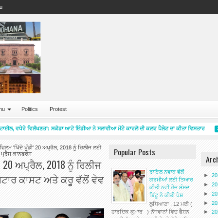
u
nu
Politics
Protest
ਲ, ਵਧੇਰੇ ਵਿਲੱਖਣਤਾ: ਸਕੋਡਾ ਆਟੋ ਇੰਡੀਆ ਨੇ ਸਲਾਵੀਆ ਮੋਂਟੇ ਕਾਰਲੋ ਦੀ ਕਲਰ ਪੈਲੇਟ ਦਾ ਕੀਤਾ ਵਿਸਤਾਰ
2:07
ਫਿਲਮ 'ਖਿੱਦੋ ਖੂੰਡੀ' 20 ਅਪ੍ਰੈਲ, 2018 ਨੂੰ ਰਿਲੀਜ ਲਈ
Popular Posts
ਚ ਪ੍ਰੈਸ ਕਾਨਫਰੰਸ
Arc
' 20 ਅਪ੍ਰੈਲ, 2018 ਨੂੰ ਰਿਲੀਜ
ਰਾਇਲ ਨਵਾਬ ਵੱਲੋਂ
ਟਾਰ ਕਾਸਟ ਅਤੇ ਕਰੂ ਵੱਲੋਂ ਵੇਵ
►
2
ਗਰਮੀਆਂ ਲਈ ਤਿਆਰ
►
2
ਕੀਤੀ ਨਵੀਂ ਰੇਂਜ ਸੰਸਦ
►
2
ਬਿੱਟੂ ਨੇ ਕੀਤੀ ਪੇਸ਼
►
2
ਲੁਧਿਆਣਾ , 12 ਮਈ (
ਹਾਰਦਿਕ ਕੁਮਾਰ )-ਨੌਜਵਾਨਾਂ ਵਿਚ ਫੈਸ਼ਨ
►
2