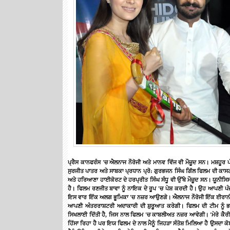
ਪ੍ਰੈਸ
ਕਾਨਫਰੰਸ
'
ਚ
ਐਲਨਾਜ
ਨੌਰੋਜੀ
ਅਤੇ
ਮਾਨਵ
ਵਿੱਜ
ਵੀ
ਮੌਜ਼ੂਦ
ਸਨ।
ਮਸ਼ਹੂਰ
ਪ
ਸੁਰਜੀਤ
ਪਾਤਰ ਅਤੇ
ਸਾਬਕਾ
ਪ੍ਰਧਾਨ
ਪ੍ਰੋ
:
ਗੁਰਭਜਨ
ਸਿੰਘ
ਗਿੱਲ
ਫਿਲਮ
ਦੀ
ਕਾਸ
ਅਤੇ
ਹਰਿਆਣਾ
ਹਾਈਕੋਰਟ
ਦੇ
ਹਰਪ੍ਰੀਤ
ਸਿੰਘ
ਸੰਧੂ
ਵੀ
ਉੱਥੇ
ਮੌਜ਼ੂਦ
ਸਨ।
ਯੂਨੀਸਿ
ਹੈ।
ਫਿਲਮ
ਰਣਜੀਤ
ਬਾਵਾ
ਨੂੰ
ਨਾਇਕ
ਦੇ
ਰੂਪ
'
ਚ
ਪੇਸ਼
ਕਰਦੀ
ਹੈ।
ਉਹ
ਆਪਣੀ
ਪੰ
ਇਸ
ਵਾਰ
ਇੱਕ
ਅਲਗ
ਭੂਮਿਕਾ
'
ਚ
ਨਜ਼ਰ
ਆਉਣਗੇ।
ਐਲਨਾਜ
ਨੌਰੋਜੀ
ਇੱਕ
ਈਰਾਨ
ਆਪਣੀ
ਅੰਤਰਰਾਸ਼ਟਰੀ
ਅਦਾਕਾਰੀ
ਦੀ
ਸ਼ੁਰੂਆਤ
ਕਰੇਗੀ।
ਫਿਲਮ
ਦੀ
ਟੀਮ
ਨੂੰ
ਭ
ਸਿਖਲਾਈ
ਦਿੱਤੀ
ਹੈ
,
ਜਿਸ
ਨਾਲ
ਫਿਲਮ
'
ਚ
ਕਾਬਲੀਅਤ
ਨਜ਼ਰ
ਆਵੇਗੀ।
'
ਮੇਰੇ
ਕੈਰ
ਹਿੱਸਾ
ਰਿਹਾ
ਹੈ
ਪਰ
ਇਯ
ਫਿਲਮ
ਦੇ
ਨਾਲ
ਮੈਨੂੰ
ਜਿਹੜਾ
ਸੰਤੋਸ਼
ਮਿਲਿਆ
ਹੈ
ਉਸਦਾ
ਕ