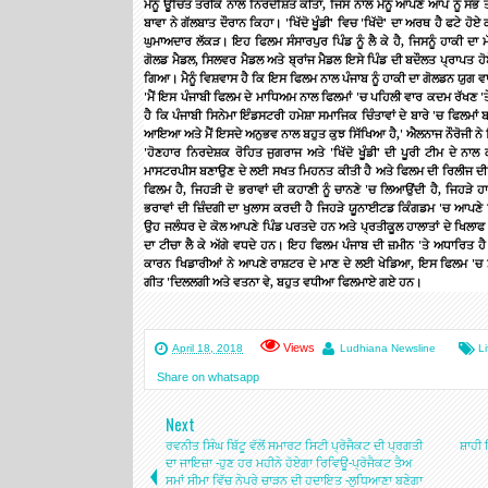
ਮੈਨੂੰ
ਊਚਿਤ
ਤਰੀਕੇ
ਨਾਲ
ਨਿਰਦੇਸ਼ਿਤ
ਕੀਤਾ
,
ਜਿਸ
ਨਾਲ
ਮੈਨੂੰ
ਆਪਣੇ
ਆਪ
ਨੂੰ
ਸਭ
ਤ
ਬਾਵਾ
ਨੇ
ਗੱਲਬਾਤ
ਦੌਰਾਨ
ਕਿਹਾ।
'
ਖਿੱਦੋ
ਖੂੰਡੀ
'
ਵਿਚ
'
ਖਿੱਦੋ
'
ਦਾ
ਅਰਥ
ਹੈ
ਫਟੇ
ਹੋਏ
ਘੁਮਾਅਦਾਰ
ਲੱਕੜ।
ਇਹ
ਫਿਲਮ
ਸੰਸਾਰਪੁਰ
ਪਿੰਡ
ਨੂੰ
ਲੈ
ਕੇ
ਹੈ
,
ਜਿਸਨੂੰ
ਹਾਕੀ
ਦਾ
ਮ
ਗੋਲਡ
ਮੈਡਲ
,
ਸਿਲਵਰ
ਮੈਡਲ
ਅਤੇ
ਬ੍ਰਾਂਜ
ਮੈਡਲ
ਇਸੇ
ਪਿੰਡ
ਦੀ
ਬਦੌਲਤ
ਪ੍ਰਾਪਤ
ਹੋ
ਗਿਆ।
ਮੈਨੂੰ
ਵਿਸ਼ਵਾਸ
ਹੈ
ਕਿ
ਇਸ
ਫਿਲਮ
ਨਾਲ
ਪੰਜਾਬ
ਨੂੰ
ਹਾਕੀ
ਦਾ
ਗੋਲਡਨ
ਯੁਗ
ਵ
'
ਮੈਂ
ਇਸ
ਪੰਜਾਬੀ
ਫਿਲਮ
ਦੇ
ਮਾਧਿਅਮ
ਨਾਲ
ਫਿਲਮਾਂ
'
ਚ
ਪਹਿਲੀ
ਵਾਰ
ਕਦਮ
ਰੱਖਣ
'
ਤ
ਹੈ
ਕਿ
ਪੰਜਾਬੀ
ਸਿਨੇਮਾ
ਇੰਡਸਟਰੀ
ਹਮੇਸ਼ਾ
ਸਮਾਜਿਕ
ਚਿੰਤਾਵਾਂ
ਦੇ
ਬਾਰੇ
'
ਚ
ਫਿਲਮਾਂ
ਬ
ਆਇਆ
ਅਤੇ
ਮੈਂ
ਇਸਦੇ
ਅਨੁਭਵ
ਨਾਲ
ਬਹੁਤ
ਕੁਝ
ਸਿੱਖਿਆ
ਹੈ
,'
ਐਲਨਾਜ
ਨੌਰੋਜੀ
ਨੇ
'
ਹੋਣਹਾਰ
ਨਿਰਦੇਸ਼ਕ
ਰੋਹਿਤ
ਜੁਗਰਾਜ
ਅਤੇ
'
ਖਿੱਦੋ
ਖੂੰਡੀ
'
ਦੀ
ਪੂਰੀ
ਟੀਮ
ਦੇ
ਨਾਲ
ਮਾਸਟਰਪੀਸ
ਬਣਾਉਣ
ਦੇ
ਲਈ
ਸਖਤ
ਮਿਹਨਤ
ਕੀਤੀ
ਹੈ
ਅਤੇ
ਫਿਲਮ
ਦੀ
ਰਿਲੀਜ
ਦੀ
ਫਿਲਮ
ਹੈ
,
ਜਿਹੜੀ
ਦੋ
ਭਰਾਵਾਂ
ਦੀ
ਕਹਾਣੀ
ਨੂੰ
ਚਾਨਣੇ
'
ਚ
ਲਿਆਉਂਦੀ
ਹੈ
,
ਜਿਹੜੇ
ਹ
ਭਰਾਵਾਂ
ਦੀ
ਜ਼ਿੰਦਗੀ
ਦਾ
ਖੁਲਾਸ
ਕਰਦੀ
ਹੈ
ਜਿਹੜੇ
ਯੂਨਾਈਟਡ
ਕਿੰਗਡਮ
'
ਚ
ਆਪਣੇ
ਉਹ
ਜਲੰਧਰ
ਦੇ
ਕੋਲ
ਆਪਣੇ
ਪਿੰਡ
ਪਰਤਦੇ
ਹਨ
ਅਤੇ
ਪ੍ਰਤੀਕੂਲ
ਹਾਲਾਤਾਂ
ਦੇ
ਖਿਲਾਫ
ਦਾ
ਟੀਚਾ
ਲੈ
ਕੇ
ਅੱਗੇ
ਵਧਦੇ
ਹਨ।
ਇਹ
ਫਿਲਮ
ਪੰਜਾਬ
ਦੀ
ਜ਼ਮੀਨ
'
ਤੇ
ਅਧਾਰਿਤ
ਹੈ
ਕਾਰਨ
ਖਿਡਾਰੀਆਂ
ਨੇ
ਆਪਣੇ
ਰਾਸ਼ਟਰ
ਦੇ
ਮਾਣ
ਦੇ
ਲਈ
ਖੇਡਿਆ
,
ਇਸ
ਫਿਲਮ
'
ਚ
ਗੀਤ
'
ਦਿਲਲਗੀ
ਅਤੇ
ਵਤਨਾ
ਵੇ
,
ਬਹੁਤ
ਵਧੀਆ
ਫਿਲਮਾਏ
ਗਏ
ਹਨ
।
Views
April 18, 2018
Ludhiana Newsline
Li
Share on whatsapp
Next
ਰਵਨੀਤ ਸਿੰਘ ਬਿੱਟੂ ਵੱਲੋਂ ਸਮਾਰਟ ਸਿਟੀ ਪ੍ਰੋਜੈਕਟ ਦੀ ਪ੍ਰਗਤੀ
ਸ਼ਾਹੀ
ਦਾ ਜਾਇਜ਼ਾ -ਹੁਣ ਹਰ ਮਹੀਨੇ ਹੋਏਗਾ ਰਿਵਿਊ-ਪ੍ਰੋਜੈਕਟ ਤੈਅ
ਸਮਾਂ ਸੀਮਾ ਵਿੱਚ ਨੇਪਰੇ ਚਾੜਨ ਦੀ ਹਦਾਇਤ -ਲੁਧਿਆਣਾ ਬਣੇਗਾ