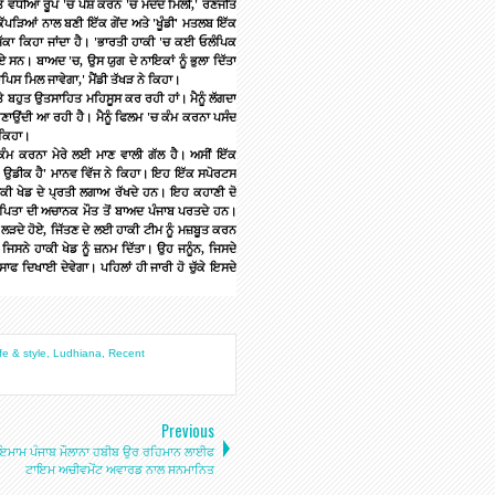
ੋਂ
ਵਧੀਆ
ਰੂਪ
'
ਚ
ਪੇਸ਼
ਕਰਨ
'
ਚ
ਮਦਦ
ਮਿਲੀ
,'
ਰਣਜੀਤ
ਕੱਪੜਿਆਂ
ਨਾਲ
ਬਣੀ
ਇੱਕ
ਗੇਂਦ
ਅਤੇ
'
ਖੂੰਡੀ
'
ਮਤਲਬ
ਇੱਕ
ੱਕਾ
ਕਿਹਾ
ਜਾਂਦਾ
ਹੈ।
'
ਭਾਰਤੀ
ਹਾਕੀ
'
ਚ
ਕਈ
ਓਲੰਪਿਕ
ਏ
ਸਨ।
ਬਾਅਦ
'
ਚ
,
ਉਸ
ਯੁਗ
ਦੇ
ਨਾਇਕਾਂ
ਨੂੰ
ਭੁਲਾ
ਦਿੱਤਾ
ਾਪਿਸ
ਮਿਲ
ਜਾਵੇਗਾ
,'
ਮੈਂਡੀ
ਤੱਖੜ
ਨੇ
ਕਿਹਾ।
ੇ
ਬਹੁਤ
ਉਤਸਾਹਿਤ
ਮਹਿਸੂਸ
ਕਰ
ਰਹੀ
ਹਾਂ।
ਮੈਨੂੰ
ਲੱਗਦਾ
ਣਾਉਂਦੀ
ਆ
ਰਹੀ
ਹੈ।
ਮੈਨੂੰ
ਫਿਲਮ
'
ਚ
ਕੰਮ
ਕਰਨਾ
ਪਸੰਦ
ਕਿਹਾ।
ਕੰਮ
ਕਰਨਾ
ਮੇਰੇ
ਲਈ
ਮਾਣ
ਵਾਲੀ
ਗੱਲ
ਹੈ।
ਅਸੀਂ
ਇੱਕ
ਉਡੀਕ
ਹੈ
'
ਮਾਨਵ
ਵਿੱਜ
ਨੇ
ਕਿਹਾ।
ਇਹ
ਇੱਕ
ਸਪੋਰਟਸ
ਾਕੀ
ਖੇਡ
ਦੇ
ਪ੍ਰਤੀ
ਲਗਾਅ
ਰੱਖਦੇ
ਹਨ।
ਇਹ
ਕਹਾਣੀ
ਦੋ
ਪਿਤਾ
ਦੀ
ਅਚਾਨਕ
ਮੌਤ
ਤੋਂ
ਬਾਅਦ
ਪੰਜਾਬ
ਪਰਤਦੇ
ਹਨ।
ਲੜਦੇ
ਹੋਏ
,
ਜਿੱਤਣ
ਦੇ
ਲਈ
ਹਾਕੀ
ਟੀਮ
ਨੂੰ
ਮਜ਼ਬੂਤ
ਕਰਨ
ਜਿਸਨੇ
ਹਾਕੀ
ਖੇਡ
ਨੂੰ
ਜ਼ਨਮ
ਦਿੱਤਾ।
ਉਹ
ਜਨੂੰਨ
,
ਜਿਸਦੇ
ਸਾਫ
ਦਿਖਾਈ
ਦੇਵੇਗਾ।
ਪਹਿਲਾਂ
ਹੀ
ਜਾਰੀ
ਹੋ
ਚੁੱਕੇ
ਇਸਦੇ
fe & style
,
Ludhiana
,
Recent
Previous
 ਇਮਾਮ ਪੰਜਾਬ ਮੌਲਾਨਾ ਹਬੀਬ ਉਰ ਰਹਿਮਾਨ ਲਾਈਫ
ਟਾਇਮ ਅਚੀਵਮੇਂਟ ਅਵਾਰਡ ਨਾਲ ਸਨਮਾਨਿਤ