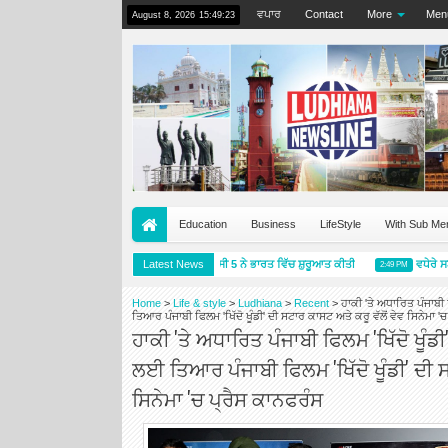
ਵਪਾਰ
Contact
More
Men
August 8, 2026
15:49:24
Education
Business
LifeStyle
With Sub Me
ਮਿਸ਼ੇਲਿਨ ਪ੍ਰਾਈਮੈਸੀ 5 ਨੇ ਭਾਰਤ ਵਿੱਚ ਸ਼ੁਰੂਆਤ ਕੀਤੀ
Latest News
ਵਧੇਰੇ ਸਟਾਈ
5:57 PM
2:49 PM
Home
>
Life & style
>
Ludhiana
>
Recent
>
ਹਾਕੀ 'ਤੇ ਅਧਾਰਿਤ ਪੰਜਾਬੀ 
ਤਿਆਰ ਪੰਜਾਬੀ ਫਿਲਮ 'ਖਿੱਦੋ ਖੂੰਡੀ' ਦੀ ਸਟਾਰ ਕਾਸਟ ਅਤੇ ਕਰੂ ਵੱਲੋਂ ਵੇਵ ਸਿਨੇਮਾ '
ਹਾਕੀ 'ਤੇ ਅਧਾਰਿਤ ਪੰਜਾਬੀ ਫਿਲਮ 'ਖਿੱਦੋ ਖੂੰਡੀ
ਲਈ ਤਿਆਰ ਪੰਜਾਬੀ ਫਿਲਮ 'ਖਿੱਦੋ ਖੂੰਡੀ' ਦੀ ਸ
ਸਿਨੇਮਾ 'ਚ ਪ੍ਰੈਸ ਕਾਨਫਰੰਸ