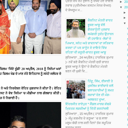
ਪ੍ਰਤੀ ਵੱਧ ਰਹੇ ਰੁਝਾਨ ਨੂੰ ਦੇਖਦੇ ਹੋਏ ਰਾਇਲ
►
2
ਨਵਾਬ (ਪ੍ਰੀਮੀਅਮ ਕਸਟਮ ਮੈਨਜ਼ ਵੇਅਰ)
▼
2
ਦੇ ਸ਼ੋਅਰੂਮ ਮ...
ਕੈਬਨਿਟ ਮੰਤਰੀ ਭਾਰਤ
ਭੂਸ਼ਣ ਆਸ਼ੂ ਵੱਲੋਂ
ਗੈਰਕਾਨੂੰਨੀ ਪ੍ਰਚਾਰ
ਸਮੱਗਰੀ ਤੁਰੰਤ ਉਤਾਰਨ
ਦੀ ਹਦਾਇਤ -ਲੋਕਾਂ ਦੇ
ਪਿਆਰ, ਸਨੇਹ ਅਤੇ ਭਾਵਨਾਵਾਂ ਦਾ ਸਤਿਕਾਰ
ਕਰਦਾ ਹਾਂ ਪਰ ਕਾਨੂੰਨ ਦੇ ਦਾਇਰੇ ਵਿੱਚ
ਰਹਿਣਾ ਵੀ ਜ਼ਰੂਰੀ-ਭਾਰਤ ਭੂਸ਼ਣ ਆਸ਼ੂ
ਲੁਧਿਆਣਾ , 24 ਅਪ੍ਰੈਲ ( ਹਾਰਦਿਕ ਕੁਮਾਰ
)- ਨਵੇਂ ਬਣੇ ਕੈਬਨਿਟ ਮੰਤਰੀ ਸ੍ਰੀ ਭਾਰਤ
ਭੂਸ਼ਣ ਆਸ਼ੂ ਨੇ ਉਨਾਂ ਦੇ ਕੈਬਨਿਟ ਮੰਤਰੀ
ਫਿਲਮ
'
ਖਿੱਦੋ
ਖੂੰਡੀ
' 20
ਅਪ੍ਰੈਲ
, 2018
ਨੂੰ
ਸਿਨੇਮਾ
ਘਰਾਂ
ਬਣਨ ਦੀ ਖੁਸ਼ੀ ਵਿ...
ਹ
ਫਿਲਮ
ਖੇਡ
ਦੇ
ਮਾਣ
ਮੱਤੇ
ਇਤਿਹਾਸ
ਨੂੰ
ਸਮੇਟੇ
ਜਲੰਧਰ
ਦੇ
ਹਿੰਦੂ, ਸਿੱਖ, ਈਸਾਈ ਤੇ
ਮੁਸਲਿਮ ਭਾਈਚਾਰੇ ਵਲੋਂ
ਨੇ
ਅਤੇ
ਨਿਰਦੇਸ਼ਨ
ਰੋਹਿਤ
ਜੁਗਰਾਜ
ਨੇ
ਕੀਤਾ
ਹੈ।
ਰੋਹਿਤ
ਬਲਾਤਕਾਰੀਆਂ ਨੂੰ ਸਖ਼ਤ
ਾਸਟ
ਨੇ
ਵੇਵ
ਸਿਨੇਮਾ
'
ਚ
ਮੀਡੀਆ
ਨਾਲ
ਗੱਲਬਾਤ
ਕੀਤੀ।
ਸਜ਼ਾਵਾਂ ਦੇਣ ਦੀ ਮੰਗ-
ਖੜ
ਨੇ
ਨਿਭਾਈ
ਹੈ।
ਅਲਬਰਟ ਦੂਆ,
ਇੰਦਰਜੀਤ ਰਾਏਪੁਰ * ਕੈਂਡਲ ਮਾਰਚ ਕੱਢਕੇ
ਮ੍ਰਿਤਕ ਲੜਕੀਆਂ ਨੂੰ ਦਿੱਤੀ ਸ਼ਰਧਾਂਜਲੀ
ਲੁਧਿਆਣਾ , 15 ਅਪ੍ਰੈਲ ( ਹਾਰਦਿਕ ਕੁਮਾਰ
)- ਜੰਮੂ ਕਸ਼ਮੀਰ ਦੇ ਕਠੂਆ ' ਚ 8 ਸਾਲਾ
ਮਸੂਮ ਬੱਚੀ ਨਾਲ ਕਈ ਦਿਨਾਂ ਤੱਕ ਸਮੂਹਿਕ
ਕੁਕਰਮ ਕਰਨ...