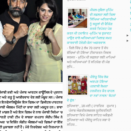
ਮੀਜ਼ਲ-ਰੁਬੈਲਾ ਮੁਹਿੰਮ
ਦੀ ਸਫ਼ਲਤਾ ਲਈ ਜ਼ਿਲਾ
ਸਿੱਖਿਆ ਅਧਿਕਾਰੀਆਂ
ਨੂੰ ਸਕੂਲਾਂ ਦੀ ਚੈਕਿੰਗ
ਕਰਕੇ ਰਿਪੋਰਟ ਪੇਸ਼
ਕਰਨ ਦੀ ਹਦਾਇਤ -ਮੁਹਿੰਮ 'ਚ ਰੁਕਾਵਟ
ਪਾਉਣ ਵਾਲੇ ਅਧਿਆਪਕਾਂ ਖਿਲਾਫ਼ ਸਖ਼ਤ
ਕਾਰਵਾਈ ਹੋਵੇਗੀ-ਸ਼ੇਨਾ ਅਗਰਵਾਲ
- ਜ਼ਿਲੇ ਵਿੱਚ 2 ਲੱਖ 70 ਹਜ਼ਾਰ ਤੋਂ ਵੱਧ
ਬੱਚਿਆਂ ਦੀ ਹੋਇਆ ਟੀਕਾਕਰਨ-ਸਿਵਲ
ਸਰਜਨ - ਮੁਹਿੰਮ ਦੀ ਸਫ਼ਲਤਾ ਲਈ ਮਾਪਿਆਂ
ਅਤੇ ਅਧਿਆਪਕਾਂ ਤੋਂ ਸਹਿਯੋਗ ਦੀ ਮੰਗ
ਲੁਧਿ...
ਪੀਏਯੂ ਵਿੱਚ ਲੋਕ
ਅਰਪਣ ਹੋਇਆ
ਪਰਵਾਸੀ ਲੇਖਕਾ
ਹਰਕੀਰਤ ਕੌਰ ਚਾਹਲ
ੰਜਾਬੀ
ਕਵੀ
ਅਤੇ
ਪੰਜਾਬ
ਆਰਟਸ
ਕਾਊਂਸਿਲ
ਦੇ
ਪ੍ਰਧਾਨ
ਦਾ ਨਵਾਂ ਨਾਵਲ ‘ ਥੋਹਰਾਂ
ਟ
ਅਤੇ
ਕਰੂ
ਨੂੰ
ਆਸ਼ੀਰਵਾਦ
ਦੇਣ
ਲਈ
ਮੌਜ਼ੂਦ
ਸਨ।
ਪੰਜਾਬ
ਦੇ ਫੁੱਲ ’
ਸ
ਇਨਫੋਸਾਲਿਊਸ਼ੰਜ
ਇਸ
ਫਿਲਮ
ਦਾ
ਡਿਜੀਟਲ
ਪਾਰਟਨਰ
ਲੁਧਿਆਣਾ , 18 ਮਈ ( ਹਾਰਦਿਕ ਕੁਮਾਰ )
ਜਾਬੀ
ਐਲਬਮ
ਮਿੱਟੀ
ਦਾ
ਬਾਵਾ
ਲਈ
ਮਸ਼ਹੂਰ
ਹਨ।
ਬਾਵਾ
ਪੰਜਾਬ ਐਗਰੀਕਲਚਰਲ ਯੂਨੀਵਰਸਿਟੀ
ੀ
ਮਾਡਲ
ਹੈ
ਅਤੇ
ਇਸ
ਫਿਲਮ
ਦੇ
ਨਾਲ
ਪੰਜਾਬੀ
ਸਿਨੇਮਾ
'
ਚ
ਲੁਧਿਆਣਾ ਵਿਖੇ ਪੰਜਾਬ ਸਾਹਿਤ ਅਕੈਡਮੀ
ਾਰਤੀ
ਹਾਕੀ
ਟੀਮ
ਦੇ
ਸਾਬਕਾ
ਕਪਤਾਨ
ਸੰਦੀਪ
ਸਿੰਘ
ਨੇ
ਲੁਧਿਆਣਾ ਅਤੇ ਪੀਏਯੂ ਸਾਹਿਤ ਸਭਾ ਦੇ
ੀਅਰ
'
ਚ
ਵਿਭਿੰਨ
ਸੰਗੀਤ
ਐਲਬਮਾਂ
ਅਤੇ
ਫਿਲਮਾਂ
ਦਾ
ਇੱਕ
ਸਹਿਯ...
ੋਈ
ਮੁਕਾਬਲਾ
ਨਹੀਂ
ਹੈ।
ਮੇਰੇ
ਨਿਰਦੇਸ਼ਕ
ਅਤੇ
ਨਿਰਮਾਤਾ
ਨੇ