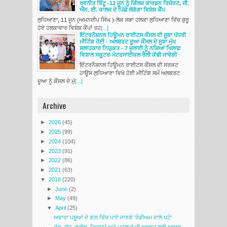
ਰਵਨੀਤ ਬਿੱਟੂ -12 ਜੂਨ ਨੂੰ ਗਿੱਲਜ਼ ਗਾਰਡਨ ਰਿਜ਼ੋਰਟ, ਜੀ.
ਐੱਨ. ਈ. ਕਾਲਜ ਦੇ ਪਿੱਛੇ ਲੱਗੇਗਾ ਵਿਸ਼ੇਸ਼ ਕੈਂਪ
ਲੁਧਿਆਣਾ, 11 ਜੂਨ (ਅਮਨਦੀਪ ਸਿੰਘ )-ਲੋਕ ਸਭਾ ਹਲਕਾ ਲੁਧਿਆਣਾ ਵਿੱਚ ਸ਼ੁਰੂ
ਹੋਏ ਹਲਕਾਵਾਰ ਵਿਸ਼ੇਸ਼ ਕੈਂਪਾਂ ਤਹ
[...]
ਇੰਟਰਨੈਸ਼ਨਲ ਹਿਊਮਨ ਰਾਈਟਸ ਕੌਂਸਲ ਦੀ ਸੂਬਾ ਪੱਧਰੀ
ਮੀਟਿੰਗ ਹੋਈ - ਅਲਬਰਟ ਦੂਆ ਕੌਂਸਲ ਦੇ ਸੂਬਾ ਮੁੱਖ
ਸਲਾਹਕਾਰ ਨਿਯੁਕਤ - 7 ਜੁਲਾਈ ਨੂੰ ਨਸ਼ਿਆਂ ਖਿਲਾਫ਼
ਵਿਸ਼ਾਲ ਸਕੂਟਰ-ਮੋਟਰਸਾਈਕਲ ਰੈਲੀ ਕੱਢੀ ਜਾਵੇਗੀ
ਇੰਟਰਨੈਸ਼ਨਲ ਹਿਊਮਨ ਰਾਈਟਸ ਕੌਂਸਲ ਦੀ ਸਰਕਟ
ਹਾਊਸ ਲੁਧਿਆਣਾ ਵਿਖੇ ਹੋਈ ਮੀਟਿੰਗ ਸਮੇਂ ਅਲਬਰਟ
ਦੂਆ ਨੂੰ ਕੌਂਸਲ ਦੇ ਮੁੱ
[...]
Archive
►
2026
(45)
►
2025
(99)
►
2024
(104)
►
2023
(91)
►
2022
(86)
►
2021
(63)
▼
2018
(220)
►
June
(2)
►
May
(49)
▼
April
(25)
ਅਵਾਰਾ ਪਸ਼ੂਆਂ ਦੇ ਗਲ਼ ਵਿੱਚ ਪਾਏ ਜਾਣਗੇ 'ਰੇਡੀਅਮ ਵਾਲੇ ਪਟੇ'
ਹੱਕ, ਸੱਚ, ਗਰੀਬ, ਕਿਸਾਨਾਂ ਅਤੇ ਮਜਲੂਮਾਂ ਦੀ ਆਵਾਜ਼ ਲਈ ਆਖਰ...