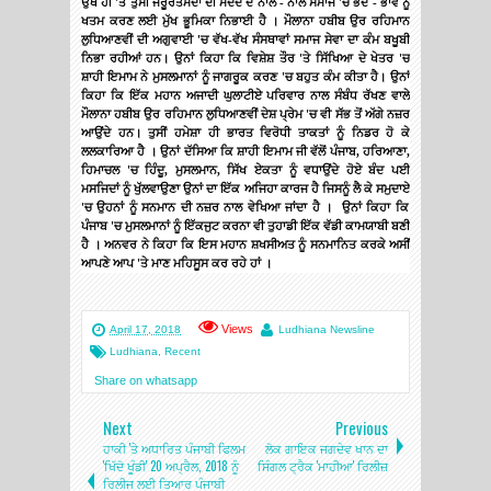
ਉਥੇ
ਹੀ
'
ਤੇ
ਤੁਸੀਂ
ਜਰੂਰਤਮੰਦਾਂ
ਦੀ
ਮਦਦ
ਦੇ
ਨਾਲ
-
ਨਾਲ
ਸਮਾਜ
'
ਚ
ਭੇਦ
-
ਭਾਵ
ਨੂੰ
ਖਤਮ
ਕਰਣ
ਲਈ
ਮੁੱਖ
ਭੂਮਿਕਾ
ਨਿਭਾਈ
ਹੈ
।
ਮੌਲਾਨਾ
ਹਬੀਬ
ਉਰ
ਰਹਿਮਾਨ
ਲੁਧਿਆਣਵੀਂ
ਦੀ
ਅਗੁਵਾਈ
'
ਚ
ਵੱਖ
-
ਵੱਖ
ਸੰਸਥਾਵਾਂ
ਸਮਾਜ
ਸੇਵਾ
ਦਾ
ਕੰਮ
ਬਖੂਬੀ
ਨਿਭਾ
ਰਹੀਆਂ
ਹਨ।
ਉਨਾਂ
ਕਿਹਾ
ਕਿ
ਵਿਸ਼ੇਸ਼
ਤੌਰ
'
ਤੇ
ਸਿੱਖਿਆ
ਦੇ
ਖੇਤਰ
'
ਚ
ਸ਼ਾਹੀ
ਇਮਾਮ
ਨੇ
ਮੁਸਲਮਾਨਾਂ
ਨੂੰ
ਜਾਗਰੂਕ
ਕਰਣ
'
ਚ
ਬਹੁਤ
ਕੰਮ
ਕੀਤਾ
ਹੈ।
ਉਨਾਂ
ਕਿਹਾ
ਕਿ
ਇੱਕ
ਮਹਾਨ
ਅਜਾਦੀ
ਘੁਲਾਟੀਏ
ਪਰਿਵਾਰ
ਨਾਲ
ਸੰਬੰਧ
ਰੱਖਣ
ਵਾਲੇ
ਮੌਲਾਨਾ
ਹਬੀਬ
ਉਰ
ਰਹਿਮਾਨ
ਲੁਧਿਆਣਵੀਂ
ਦੇਸ਼
ਪ੍ਰੇਮ
'
ਚ
ਵੀ
ਸੱਭ
ਤੋਂ
ਅੱਗੇ
ਨਜ਼ਰ
ਆਉਂਦੇ
ਹਨ।
ਤੁਸੀਂ
ਹਮੇਸ਼ਾ
ਹੀ
ਭਾਰਤ
ਵਿਰੋਧੀ
ਤਾਕਤਾਂ
ਨੂੰ
ਨਿਡਰ
ਹੋ
ਕੇ
ਲਲਕਾਰਿਆ
ਹੈ
।
ਉਨਾਂ
ਦੱਸਿਆ
ਕਿ
ਸ਼ਾਹੀ
ਇਮਾਮ
ਜੀ
ਵੱਲੋਂ
ਪੰਜਾਬ
,
ਹਰਿਆਣਾ
,
ਹਿਮਾਚਲ
'
ਚ
ਹਿੰਦੂ
,
ਮੁਸਲਮਾਨ
,
ਸਿੱਖ
ਏਕਤਾ
ਨੂੰ
ਵਧਾਉਂਦੇ
ਹੋਏ
ਬੰਦ
ਪਈ
ਮਸਜਿਦਾਂ
ਨੂੰ
ਖੁੱਲਵਾਉਣਾ
ਉਨਾਂ
ਦਾ
ਇੱਕ
ਅਜਿਹਾ
ਕਾਰਜ
ਹੈ
ਜਿਸਨੂੰ
ਲੈ
ਕੇ
ਸਮੁਦਾਏ
'
ਚ
ਉਹਨਾਂ
ਨੂੰ
ਸਨਮਾਨ
ਦੀ
ਨਜ਼ਰ
ਨਾਲ
ਵੇਖਿਆ
ਜਾਂਦਾ
ਹੈ
।
ਉਨਾਂ
ਕਿਹਾ
ਕਿ
ਪੰਜਾਬ
'
ਚ
ਮੁਸਲਮਾਨਾਂ
ਨੂੰ
ਇੱਕਜੁਟ
ਕਰਨਾ
ਵੀ
ਤੁਹਾਡੀ
ਇੱਕ
ਵੱਡੀ
ਕਾਮਯਾਬੀ
ਬਣੀ
ਹੈ
।
ਅਨਵਰ
ਨੇ
ਕਿਹਾ
ਕਿ
ਇਸ
ਮਹਾਨ
ਸ਼ਖਸੀਅਤ
ਨੂੰ
ਸਨਮਾਨਿਤ
ਕਰਕੇ
ਅਸੀਂ
ਆਪਣੇ
ਆਪ
'
ਤੇ
ਮਾਣ
ਮਹਿਸੂਸ
ਕਰ
ਰਹੇ
ਹਾਂ
।
Views
April 17, 2018
Ludhiana Newsline
Ludhiana
,
Recent
Share on whatsapp
Next
Previous
ਹਾਕੀ 'ਤੇ ਅਧਾਰਿਤ ਪੰਜਾਬੀ ਫਿਲਮ
ਲੋਕ ਗਾਇਕ ਜਗਦੇਵ ਖਾਨ ਦਾ
'ਖਿੱਦੋ ਖੂੰਡੀ' 20 ਅਪ੍ਰੈਲ, 2018 ਨੂੰ
ਸਿੰਗਲ ਟ੍ਰੈਕ 'ਮਾਹੀਆ' ਰਿਲੀਜ਼
ਰਿਲੀਜ ਲਈ ਤਿਆਰ ਪੰਜਾਬੀ