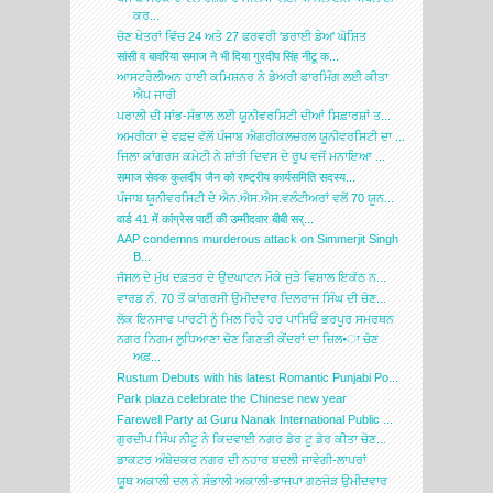
ਕਰ...
ਚੋਣ ਖੇਤਰਾਂ ਵਿੱਚ 24 ਅਤੇ 27 ਫਰਵਰੀ 'ਡਰਾਈ ਡੇਅ' ਘੋਸ਼ਿਤ
सांसी व बावरिया समाज ने भी दिया गुरदीप सिंह नीटू क...
ਆਸਟਰੇਲੀਅਨ ਹਾਈ ਕਮਿਸ਼ਨਰ ਨੇ ਡੇਅਰੀ ਫਾਰਮਿੰਗ ਲਈ ਕੀਤਾ
ਐਪ ਜਾਰੀ
ਪਰਾਲੀ ਦੀ ਸਾਂਭ-ਸੰਭਾਲ ਲਈ ਯੂਨੀਵਰਸਿਟੀ ਦੀਆਂ ਸਿਫ਼ਾਰਸ਼ਾਂ ਤ...
ਅਮਰੀਕਾ ਦੇ ਵਫ਼ਦ ਵੱਲੋਂ ਪੰਜਾਬ ਐਗਰੀਕਲਚਰਲ ਯੂਨੀਵਰਸਿਟੀ ਦਾ ...
ਜਿਲਾ ਕਾਂਗਰਸ ਕਮੇਟੀ ਨੇ ਸ਼ਾਂਤੀ ਦਿਵਸ ਦੇ ਰੂਪ ਵਜੋਂ ਮਨਾਇਆ ...
समाज सेवक कुलदीप जैन को राष्ट्रीय कार्यसमिति सदस्य...
ਪੰਜਾਬ ਯੂਨੀਵਰਸਿਟੀ ਦੇ ਐਨ.ਐਸ.ਐਸ.ਵਲੰਟੀਅਰਾਂ ਵਲੋਂ 70 ਯੂਨ...
वार्ड 41 में कांग्रेस पार्टी की उम्मीदवार बीबी सर्...
AAP condemns murderous attack on Simmerjit Singh
B...
ਜੱਸਲ ਦੇ ਮੁੱਖ ਦਫ਼ਤਰ ਦੇ ਉਦਘਾਟਨ ਮੌਕੇ ਜੁੜੇ ਵਿਸ਼ਾਲ ਇਕੱਠ ਨ...
ਵਾਰਡ ਨੰ. 70 ਤੋਂ ਕਾਂਗਰਸੀ ਉਮੀਦਵਾਰ ਦਿਲਰਾਜ ਸਿੰਘ ਦੀ ਚੋਣ...
ਲੋਕ ਇਨਸਾਫ ਪਾਰਟੀ ਨੂੰ ਮਿਲ ਰਿਹੈ ਹਰ ਪਾਸਿਓਂ ਭਰਪੂਰ ਸਮਰਥਨ
ਨਗਰ ਨਿਗਮ ਲੁਧਿਆਣਾ ਚੋਣ ਗਿਣਤੀ ਕੇਂਦਰਾਂ ਦਾ ਜ਼ਿਲ•ਾ ਚੋਣ
ਅਫ਼...
Rustum Debuts with his latest Romantic Punjabi Po...
Park plaza celebrate the Chinese new year
Farewell Party at Guru Nanak International Public ...
ਗੁਰਦੀਪ ਸਿੰਘ ਨੀਟੂ ਨੇ ਕਿਦਵਾਈ ਨਗਰ ਡੋਰ ਟੂ ਡੋਰ ਕੀਤਾ ਚੋਣ...
ਡਾਕਟਰ ਅੰਬੇਦਕਰ ਨਗਰ ਦੀ ਨਹਾਰ ਬਦਲੀ ਜਾਵੇਗੀ-ਲਾਪਰਾਂ
ਯੂਥ ਅਕਾਲੀ ਦਲ ਨੇ ਸੰਭਾਲੀ ਅਕਾਲੀ-ਭਾਜਪਾ ਗਠਜੋੜ ਉਮੀਦਵਾਰ