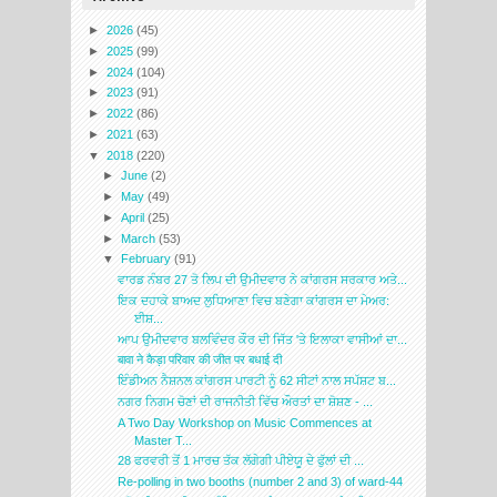
►
2026
(45)
►
2025
(99)
►
2024
(104)
►
2023
(91)
►
2022
(86)
►
2021
(63)
▼
2018
(220)
►
June
(2)
►
May
(49)
►
April
(25)
►
March
(53)
▼
February
(91)
ਵਾਰਡ ਨੰਬਰ 27 ਤੋ ਲਿਪ ਦੀ ਉਮੀਦਵਾਰ ਨੇ ਕਾਂਗਰਸ ਸਰਕਾਰ ਅਤੇ...
ਇਕ ਦਹਾਕੇ ਬਾਅਦ ਲੁਧਿਆਣਾ ਵਿਚ ਬਣੇਗਾ ਕਾਂਗਰਸ ਦਾ ਮੇਅਰ:
ਈਸ਼...
ਆਪ ਉਮੀਦਵਾਰ ਬਲਵਿੰਦਰ ਕੌਰ ਦੀ ਜਿੱਤ 'ਤੇ ਇਲਾਕਾ ਵਾਸੀਆਂ ਦਾ...
बावा ने कैड़ा परिवार की जीत पर बधाई दी
ਇੰਡੀਅਨ ਨੈਸ਼ਨਲ ਕਾਂਗਰਸ ਪਾਰਟੀ ਨੂੰ 62 ਸੀਟਾਂ ਨਾਲ ਸਪੱਸ਼ਟ ਬ...
ਨਗਰ ਨਿਗਮ ਚੋਣਾਂ ਦੀ ਰਾਜਨੀਤੀ ਵਿੱਚ ਔਰਤਾਂ ਦਾ ਸ਼ੋਸ਼ਣ - ...
A Two Day Workshop on Music Commences at
Master T...
28 ਫਰਵਰੀ ਤੋਂ 1 ਮਾਰਚ ਤੱਕ ਲੱਗੇਗੀ ਪੀਏਯੂ ਦੇ ਫੁੱਲਾਂ ਦੀ ...
Re-polling in two booths (number 2 and 3) of ward-44