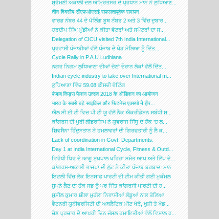
ਸ੍ਰੋਮਣੀ ਅਕਾਲੀ ਦਲ ਅੰਮ੍ਰਿਤਸਰ ਦੇ ਪ੍ਰਧਾਨ ਮਾਨ ਨੇ ਲੁਧਿਆਣ...
तीन-दिवसीय सीएफओएसई सफलतापूर्वक समापन
ਵਾਰਡ ਨੰਬਰ 44 ਦੇ ਪੋਲਿੰਗ ਬੂਥ ਨੰਬਰ 2 ਅਤੇ 3 ਵਿੱਚ ਦੁਬਾਰ...
ਹਰਦੀਪ ਸਿੰਘ ਮੁੰਡੀਆਂ ਨੇ ਕੀਤਾ ਵੋਟਰਾਂ ਅਤੇ ਸਪੋਟਰਾਂ ਦਾ ਸ...
Delegation of CICU visited 7th India International...
ਪ੍ਰਵਾਸੀ ਪੰਜਾਬੀਆਂ ਵੱਲੋਂ ਪੰਜਾਬ ਦੇ ਖੇਡ ਮੇਲਿਆ ਨੂੰ ਦਿੱਤ...
Cycle Rally in P.A.U Ludhiana
ਨਗਰ ਨਿਗਮ ਲੁਧਿਆਣਾ ਦੀਆਂ ਚੋਣਾਂ ਦੌਰਾਨ ਲੋਕਾਂ ਵੱਲੋਂ ਦਿੱਤ...
Indian cycle industry to take over International m...
ਲੁਧਿਆਣਾ ਵਿੱਚ 59.08 ਫੀਸਦੀ ਵੋਟਿੰਗ
पंजाब किड्स फैशन उत्सव 2018 के ऑडिशन का आयोजन
भारत के सबसे बड़े साइकिल और फिटनेस एक्‍सपो में हीर...
ਐਲ ਸੀ ਈ ਟੀ ਵਿਚ ਪੀ ਟੀ ਯੂ ਵੱਲੋਂ ਨੈਕ ਐਕਰੀਡੇਸ਼ਨ ਸਬੰਧੀ ਸ...
ਕਾਂਗਰਸ ਦੀ ਪੂਰੀ ਲੀਡਰਸ਼ਿਪ ਨੇ ਯੁਵਰਾਜ ਸਿੱਧੂ ਦੇ ਹੱਕ 'ਚ ਲ...
ਸ਼ਿਵਸੈਨਾ ਹਿੰਦੁਸਤਾਨ ਨੇ ਹਮਲਾਵਰਾਂ ਦੀ ਗਿਰਫਤਾਰੀ ਨੂੰ ਲੈ ਕ...
Lack of coordination in Govt. Departments.
Day 1 at India International Cycle, Fitness & Outd...
ਵਿਰੋਧੀ ਧਿਰ ਦੇ ਆਗੂ ਸੁਖਪਾਲ ਖਹਿਰਾ ਸਮੇਤ ਆਪ ਅਤੇ ਲਿੱਪ ਦੇ...
ਕਾਂਗਰਸ-ਅਕਾਲੀ ਭਾਜਪਾ ਦੀ ਲੁੱਟ ਨੇ ਕੀਤਾ ਪੰਜਾਬ ਬਰਬਾਦ: ਮਾਨ
ਇਟਲੀ ਵਿੱਚ ਲੋਕ ਇਨਸਾਫ ਪਾਰਟੀ ਦੀ ਟੀਮ ਕੀਤੀ ਗਈ ਮੁਕੰਮਲ
ਸੁਪਨੇ ਲੈਣ ਦਾ ਹੱਕ ਸਭ ਨੂੰ ਪਰ ਜਿੱਤ ਕਾਂਗਰਸੀ ਪਾਰਟੀ ਦੀ ਹ...
ਸੁਸ਼ੀਲ ਕੁਮਾਰ ਸ਼ੀਲਾ ਮੁਹੱਲਾ ਨਿਵਾਸੀਆਂ ਲੱਡੂਆਂ ਨਾਲ ਤੋਲਿਆ
ਵੈਟਨਰੀ ਯੂਨੀਵਰਸਿਟੀ ਦੀ ਅਥਲੈਟਿਕ ਮੀਟ ਖੇੜੇ, ਖੁਸ਼ੀ ਤੇ ਖੇਡ...
ਚੋਣ ਪ੍ਰਚਾਰ ਦੇ ਆਖਰੀ ਦਿਨ ਜੱਸਲ ਹਮਾਇਤੀਆਂ ਵੱਲੋਂ ਵਿਸ਼ਾਲ ਰ...