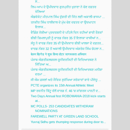
ਸ...
ਲਿਪ-ਆਪ ਦੇ ਉਮੀਦਵਾਰ ਗੁਰਪ੍ਰੀਤ ਖੁਰਾਣਾ ਨੇ ਚੋਣ ਦਫ਼ਤਰ
ਖੋਲਿ•ਆ
ਐਡਵੋਕੇਟ ਮੀਤਪਾਲ ਸਿੰਘ ਦੁੱਗਰੀ ਦੀ ਜਿੱਤ ਲਈ ਅਕਾਲੀ-ਭਾਜਪਾ ...
ਤਨਵੀਰ ਸਿੰਘ ਧਾਲੀਵਾਲ ਦੇ ਮੁੱਖ ਚੋਣ ਦਫਤਰ ਦਾ ਉਦਘਾਟਨ
ਇਲਾਕ...
ਵੈਡਿੰਗ ਏਸ਼ੀਆ ਪ੍ਰਦਰਸ਼ਨੀ ਦੇ ਪਹਿਲੇ ਦਿਨ ਰਹੀਆਂ ਭਾਰੀ ਰੌਣਕਾਂ
ਬੀਬੀ ਸ਼ਿਮਲਾਪੁਰੀ ਨੂੰ ਵਾਰਡ ਨੰਬਰ 35 ਤੋਂ ਇਲਾਕਾ ਵਾਸੀਆਂ ਨ...
ਸੰਧੂ ਨੇ ਵਾਰਡ ਨੰਬਰ 35 ਦੀ ਉਮੀਦਵਾਰ ਬੀਬੀ ਖਾਲਸਾ ਦੇ ਦਫ਼ਤਰ...
ਵਾਰਡ ਨੰਬਰ 32 ਤੋਂ ਅਕਾਲੀ ਉਮੀਦਵਾਰ ਅੰਗਰੇਜ਼ ਸਿੰਘ ਚੋਹਲਾ ਨ...
बेलन ब्रिगेड ने शुरू किया वोटर जागरूकता अभियान
ਪੰਜਾਬ ਐਗਰੀਕਲਚਰਲ ਯੂਨੀਵਰਸਿਟੀ ਦੀ ਵਿਦਿਆਰਥਣ ਨੇ
ਜਿੱਤਿਆ ਅ...
ਪੰਜਾਬ ਐਗਰੀਕਲਚਰਲ ਯੂਨੀਵਰਸਿਟੀ ਦੀ ਵਿਦਿਆਰਥਣ ਮਨੀਸ਼ਾ
ਵਰਮਾ ...
ਜੀ ਐਮ ਫ਼ਸਲਾਂ ਅਤੇ ਜੈਵਿਕ ਸੁਰੱਖਿਆ ਸਰੋਕਾਰਾਂ ਬਾਰੇ ਪੀਏਯੂ ...
PCTE organizes its 15th Annual Athletic Meet
MP ਰਵਨੀਤ ਬਿੱਟੂ ਵੱਲੋਂ ਵਾਰਡ ਨੰ. 46 'ਚ ਕਾਂਗਰਸ ਪਾਰਟੀ ਦ...
Two Days Annual fest ROBOMANIA-2018 kick-starts
at...
MC POLLS- 253 CANDIDATES WITHDRAW
NOMINATIONS
FAREWELL PARTY AT GREEN LAND SCHOOL
Yuvraj Sidhu gets thumping response during door to...